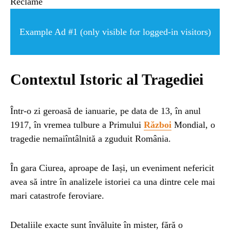
ȘTIINȚA
Reclame
ANIMALE
Example Ad #1 (only visible for logged-in visitors)
OAMENI
Contextul Istoric al Tragediei
INSTALEAZ
Într-o zi geroasă de ianuarie, pe data de 13, în anul
1917, în vremea tulbure a Primului
Război
Mondial, o
A
tragedie nemaiîntâlnită a zguduit România.
APLICATIA
În gara Ciurea, aproape de Iași, un eveniment nefericit
avea să intre în analizele istoriei ca una dintre cele mai
mari catastrofe feroviare.
Detaliile exacte sunt învăluite în mister, fără o
POPULAR