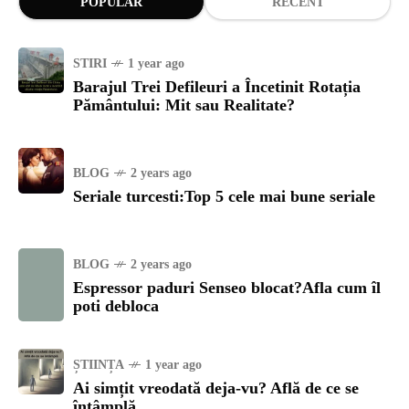
POPULAR
RECENT
STIRI
1 year ago
Barajul Trei Defileuri a Încetinit Rotația
Pământului: Mit sau Realitate?
BLOG
2 years ago
Seriale turcesti:Top 5 cele mai bune seriale
BLOG
2 years ago
Espressor paduri Senseo blocat?Afla cum îl
poti debloca
ȘTIINȚA
1 year ago
Ai simțit vreodată deja-vu? Află de ce se
întâmplă