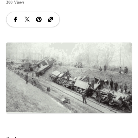
308 Views
SANATATE
SI
INGRIJIRE
ISTORIE
NATURĂ
STIRI