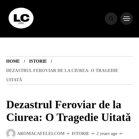
HOME
BLOG
HOME
ISTORIE
HOROSCOP
DEZASTRUL FEROVIAR DE LA CIUREA: O TRAGEDIE
UITATĂ
ENGLISH
Dezastrul Feroviar de la
CONTENT
Ciurea: O Tragedie Uitată
TRAVEL
AROMACAFELEI.COM
ISTORIE
2 years ago