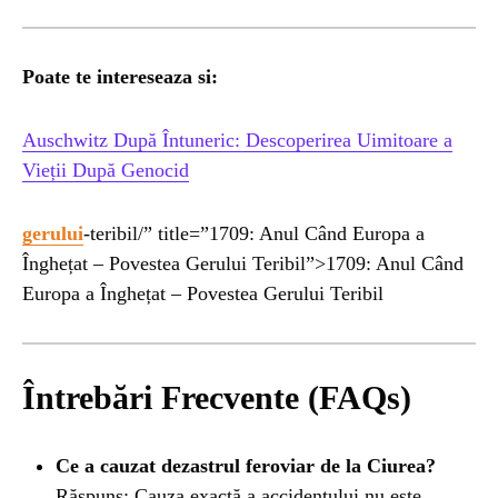
Poate te intereseaza si:
Auschwitz După Întuneric: Descoperirea Uimitoare a
Vieții După Genocid
gerului
-teribil/” title=”1709: Anul Când Europa a
Înghețat – Povestea Gerului Teribil”>1709: Anul Când
Europa a Înghețat – Povestea Gerului Teribil
Întrebări Frecvente (FAQs)
Ce a cauzat dezastrul feroviar de la Ciurea?
Răspuns: Cauza exactă a accidentului nu este