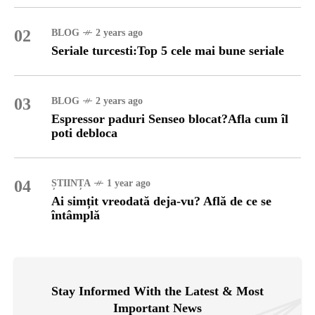
02
BLOG
2 years ago
Seriale turcesti:Top 5 cele mai bune seriale
03
BLOG
2 years ago
Espressor paduri Senseo blocat?Afla cum îl
poti debloca
04
ȘTIINȚA
1 year ago
Ai simțit vreodată deja-vu? Află de ce se
întâmplă
Stay Informed With the Latest & Most
Important News