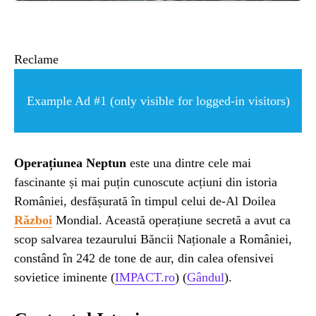
ȘTIINȚA
ANIMALE
Reclame
OAMENI
Example Ad #1 (only visible for logged-in visitors)
INSTALEAZ
Operațiunea Neptun
este una dintre cele mai
fascinante și mai puțin cunoscute acțiuni din istoria
A
României, desfășurată în timpul celui de-Al Doilea
Război
Mondial. Această operațiune secretă a avut ca
APLICATIA
scop salvarea tezaurului Băncii Naționale a României,
constând în 242 de tone de aur, din calea ofensivei
sovietice iminente​ (
IMPACT.ro
)​​ (
Gândul
)​.
POPULAR