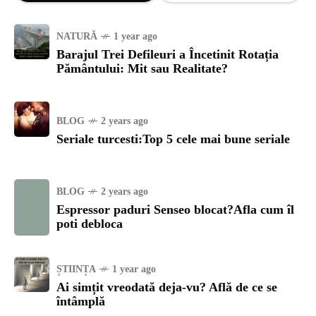
NATURĂ
1 year ago
Barajul Trei Defileuri a Încetinit Rotația
Pământului: Mit sau Realitate?
BLOG
2 years ago
Seriale turcesti:Top 5 cele mai bune seriale
BLOG
2 years ago
Espressor paduri Senseo blocat?Afla cum îl
poti debloca
ȘTIINȚA
1 year ago
Ai simțit vreodată deja-vu? Află de ce se
întâmplă