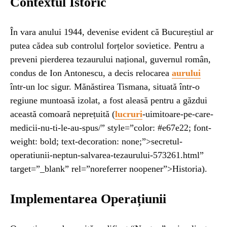
Contextul Istoric
UNCATEGORIZED
1 year ago
În vara anului 1944, devenise evident că Bucureștiul ar
Barajul Trei Defileuri a Încetinit Rotația
putea cădea sub controlul forțelor sovietice. Pentru a
Pământului: Mit sau Realitate?
preveni pierderea tezaurului național, guvernul român,
condus de Ion Antonescu, a decis relocarea
aurului
BLOG
2 years ago
într-un loc sigur. Mănăstirea Tismana, situată într-o
Seriale turcesti:Top 5 cele mai bune seriale
regiune muntoasă izolat, a fost aleasă pentru a găzdui
această comoară neprețuită​ (
lucruri
-uimitoare-pe-care-
medicii-nu-ti-le-au-spus/” style=”color: #e67e22; font-
BLOG
2 years ago
weight: bold; text-decoration: none;”>secretul-
Espressor paduri Senseo blocat?Afla cum îl
operatiunii-neptun-salvarea-tezaurului-573261.html”
poti debloca
target=”_blank” rel=”noreferrer noopener”>Historia)​.
ȘTIINȚA
1 year ago
Implementarea Operațiunii
Ai simțit vreodată deja-vu? Află de ce se
întâmplă