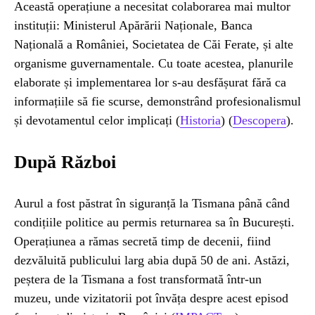
Această operațiune a necesitat colaborarea mai multor
instituții: Ministerul Apărării Naționale, Banca
Națională a României, Societatea de Căi Ferate, și alte
organisme guvernamentale. Cu toate acestea, planurile
elaborate și implementarea lor s-au desfășurat fără ca
informațiile să fie scurse, demonstrând profesionalismul
și devotamentul celor implicați​ (
Historia
)​​ (
Descopera
)​.
După Război
Aurul a fost păstrat în siguranță la Tismana până când
condițiile politice au permis returnarea sa în București.
Operațiunea a rămas secretă timp de decenii, fiind
dezvăluită publicului larg abia după 50 de ani. Astăzi,
peștera de la Tismana a fost transformată într-un
muzeu, unde vizitatorii pot învăța despre acest episod