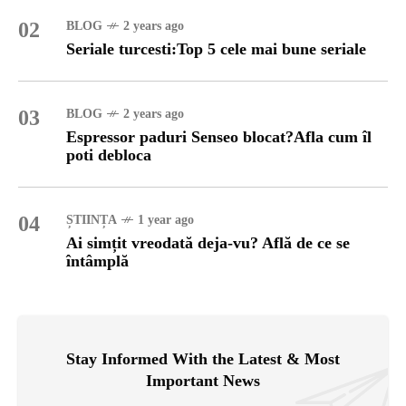
02
BLOG
2 years ago
Seriale turcesti:Top 5 cele mai bune seriale
03
BLOG
2 years ago
Espressor paduri Senseo blocat?Afla cum îl
poti debloca
04
ȘTIINȚA
1 year ago
Ai simțit vreodată deja-vu? Află de ce se
întâmplă
Stay Informed With the Latest & Most
Important News