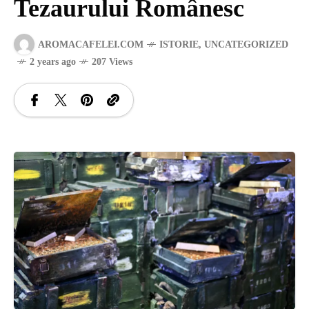
Tezaurului Românesc
SANATATE
AROMACAFELEI.COM
ISTORIE
,
UNCATEGORIZED
2 years ago
207 Views
SI
INGRIJIRE
ISTORIE
NATURĂ
STIRI