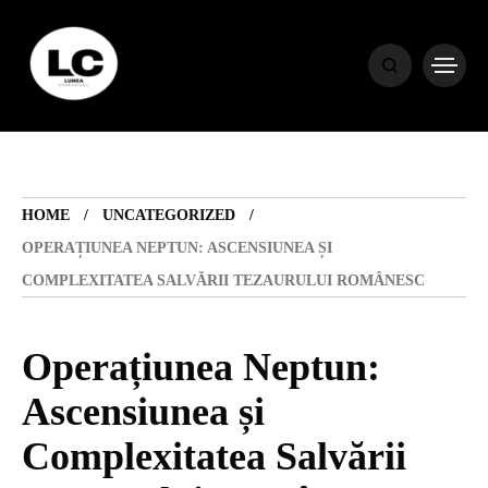
HOME
BLOG
HOME
UNCATEGORIZED
HOROSCOP
OPERAȚIUNEA NEPTUN: ASCENSIUNEA ȘI
COMPLEXITATEA SALVĂRII TEZAURULUI ROMÂNESC
ENGLISH
Operațiunea Neptun:
CONTENT
Ascensiunea și
Complexitatea Salvării
TRAVEL