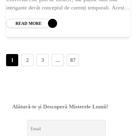
intrigante decât conceptul de curenți temporali. Aceste
fenomene, deși provizoriu teoretice, provoacă dezbateri
intense în
READ MORE
1
2
3
...
87
Alătură-te și Descoperă Misterele Lumii!