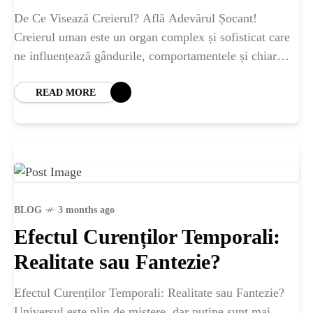
De Ce Visează Creierul? Află Adevărul Șocant!
Creierul uman este un organ complex și sofisticat care
ne influențează gândurile, comportamentele și chiar
visele. Te-ai întrebat vreodată de ce visăm? În
READ MORE
BLOG
3 months ago
Efectul Curenților Temporali:
Realitate sau Fantezie?
Efectul Curenților Temporali: Realitate sau Fantezie?
Universul este plin de mistere, dar puține sunt mai