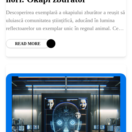
ȘTIINȚA
Descoperirea exemplară a okapiului zburător a reușit să
ANIMALE
uluiască comunitatea științifică, aducând în lumina
reflectoarelor un exemplar unic în regnul animal. Ce
este okapiul zburător și unde trăiește? Okapiul,
OAMENI
cunoscut
READ MORE
INSTALEAZ
A
APLICATIA
POPULAR