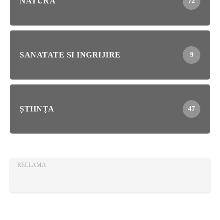
NATURĂ
72
SANATATE SI INGRIJIRE
9
ȘTIINȚA
47
RECLAMA