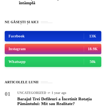
întâmplă
NE GĂSEȘTI ȘI AICI
Facebook
13K
Instagram
18.9K
Whatsapp
50k
ARTICOLELE LUNII
01
UNCATEGORIZED
1 year ago
Barajul Trei Defileuri a Încetinit Rotația
Pământului: Mit sau Realitate?