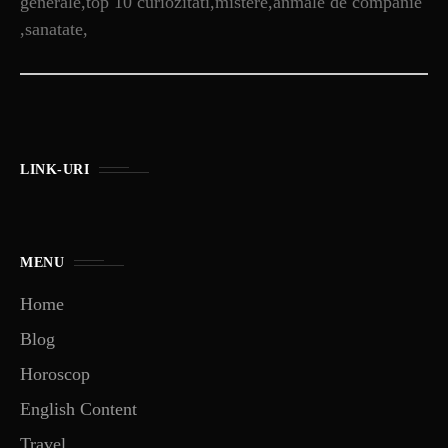
generale,top 10 curiozitati,mistere,anmale de companie
,sanatate,
LINK-URI
MENU
Home
Blog
Horoscop
English Content
Travel