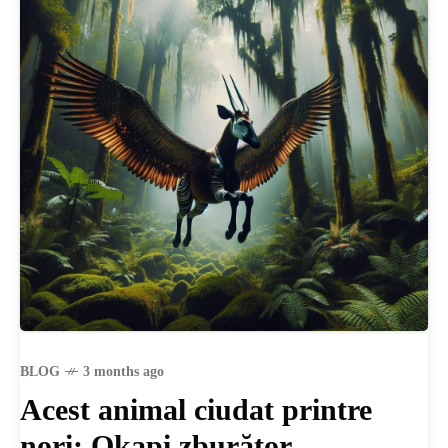
SANATATE
SI
INGRIJIRE
ISTORIE
NATURĂ
STIRI
BLOG
3 months ago
Acest animal ciudat printre
nori: Okapi zburător