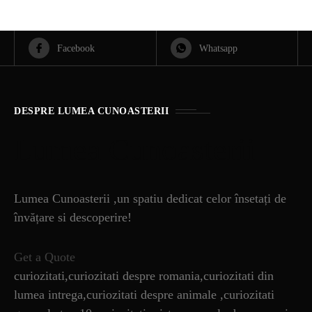
Facebook
Whatsapp
DESPRE LUMEA CUNOASTERII
Lumea Cunoasterii
Lumea Cunoasterii ,un spatiu dedicat celor însetați de
învățare si descoperire!
Get a Quote
curiozitati,curiozitati despre romania,curiozitati din
lumea intrega,curiozitati despre animale ,curiozitati