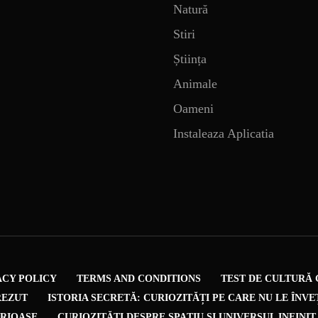
Natură
Stiri
Știința
Animale
Oameni
Instaleaza Aplicatia
ACY POLICY
TERMS AND CONDITIONS
TEST DE CULTURĂ 
REZUT
ISTORIA SECRETĂ: CURIOZITĂȚI PE CARE NU LE ÎNVE
URIOASE
CURIOZITĂȚI DESPRE SPAȚIU ȘI UNIVERSUL INFINIT