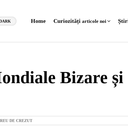
Home
Curiozități
Ști
articole noi
DARK
ndiale Bizare și
GREU DE CREZUT