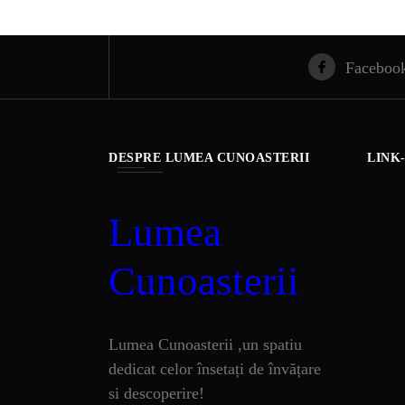
ST
Faceboo
ȘTII
ANIM
DESPRE LUMEA CUNOASTERII
LINK
OAME
Lumea
INSTALE
Cunoasterii
APLICA
Lumea Cunoasterii ,un spatiu
dedicat celor însetați de învățare
si descoperire!