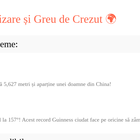
zare și Greu de Crezut 🌍
reme:
ME
ă 5,627 metri și aparține unei doamne din China!
OG
OP
ul la 157°! Acest record Guinness ciudat face pe oricine să zâ