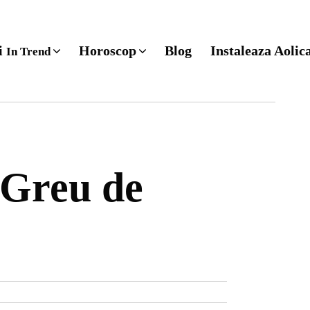
ri
Horoscop
Blog
Instaleaza Aolic
In Trend
 Greu de