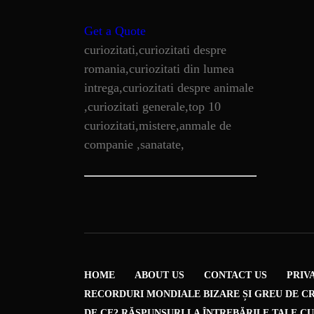
Get a Quote
curiozitati,curiozitati despre
romania,curiozitati din lumea
intrega,curiozitati despre animale
,curiozitati generale,top 10
curiozitati,mistere,anmale de
companie ,sanatate,
HOME
ABOUT US
CONTACT US
PRIV
RECORDURI MONDIALE BIZARE ȘI GREU DE C
DE CE? RĂSPUNSURI LA ÎNTREBĂRILE TALE C