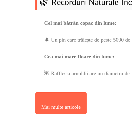
ENGL
🌿 Recorduri Naturale Inc
CONTE
Cel mai bătrân copac din lume:
TRA
🌲 Un pin care trăiește de peste 5000 de a
SANATATE
Cea mai mare floare din lume:
INGRIJ
🌺 Rafflesia arnoldii are un diametru de 
ISTO
Mai multe articole
NATU