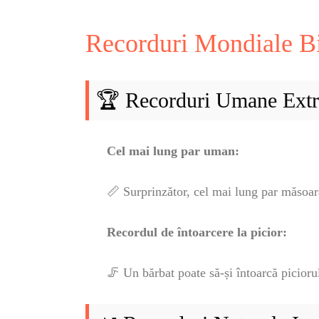
Recorduri Mondiale Bi
🏆 Recorduri Umane Ext
Cel mai lung par uman:
HO
📏 Surprinzător, cel mai lung par măsoar
BL
Recordul de întoarcere la picior:
HOROSC
🦵 Un bărbat poate să-și întoarcă picior