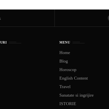
IRI
ȘTI
Ai 
k
NȚA
Afl
ALE
-URI
MENU
Home
NI
Blog
Horoscop
AZA
English Content
TIA
Travel
Sanatate si ingrijire
ISTORIE