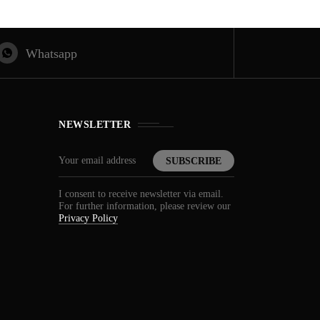
INȚA
1 year ago
simțit vreodată deja-vu?
Whatsapp
ă de ce se întâmplă
NEWSLETTER
I consent to receive newsletter via email.
For further information, please review our
Privacy Policy