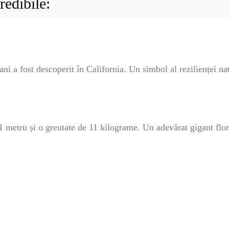
ISH
redibile:
NT
POPULAR
VEL
ni a fost descoperit în California. Un simbol al rezilienței nat
ȘTI
Bar
Înc
 SI
Mit
IRE
1 metru și o greutate de 11 kilograme. Un adevărat gigant flor
BL
Ser
bun
RIE
BL
RĂ
Esp
blo
deb