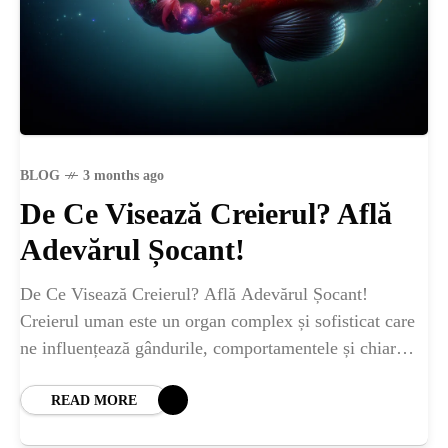
BLOG
3 months ago
De Ce Visează Creierul? Află
Adevărul Șocant!
De Ce Visează Creierul? Află Adevărul Șocant!
Creierul uman este un organ complex și sofisticat care
ne influențează gândurile, comportamentele și chiar
visele. Te-ai întrebat vreodată de ce visăm? În
READ MORE