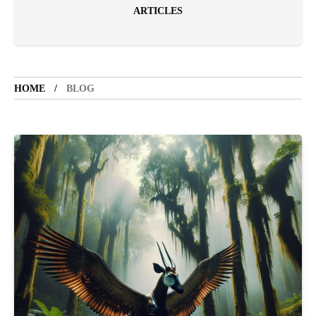
ARTICLES
SANATATE
SI
HOME
BLOG
INGRIJIRE
ISTORIE
NATURĂ
STIRI