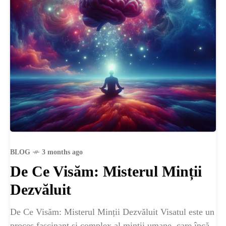
BLOG
3 months ago
De Ce Visăm: Misterul Minții
Dezvăluit
De Ce Visăm: Misterul Minții Dezvăluit Visatul este un
proces fascinant și complex al minții umane, care încă