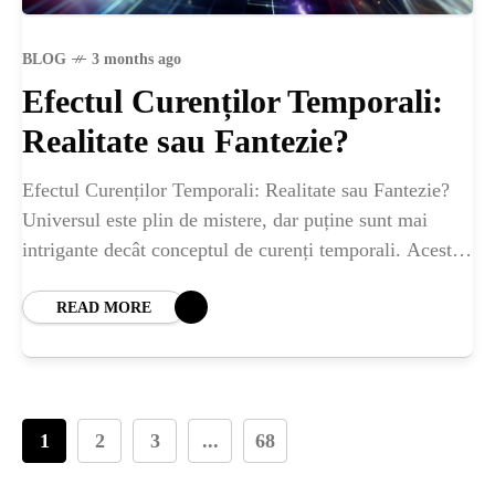
BLOG
3 months ago
Efectul Curenților Temporali:
Realitate sau Fantezie?
Efectul Curenților Temporali: Realitate sau Fantezie?
Universul este plin de mistere, dar puține sunt mai
intrigante decât conceptul de curenți temporali. Aceste
fenomene, deși provizoriu teoretice, provoacă dezbateri
intense în
READ MORE
1
2
3
...
68