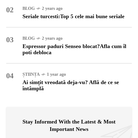
02
BLOG
2 years ago
Seriale turcesti:Top 5 cele mai bune seriale
03
BLOG
2 years ago
Espressor paduri Senseo blocat?Afla cum îl
poti debloca
04
ȘTIINȚA
1 year ago
Ai simțit vreodată deja-vu? Află de ce se
întâmplă
Stay Informed With the Latest & Most
Important News