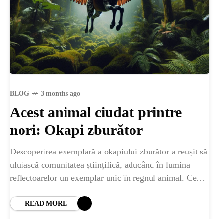
ȘTIINȚA
ANIMALE
OAMENI
BLOG
3 months ago
INSTALEAZ
Acest animal ciudat printre
nori: Okapi zburător
A
Descoperirea exemplară a okapiului zburător a reușit să
APLICATIA
uluiască comunitatea științifică, aducând în lumina
reflectoarelor un exemplar unic în regnul animal. Ce
este okapiul zburător și unde trăiește? Okapiul,
cunoscut
READ MORE
POPULAR