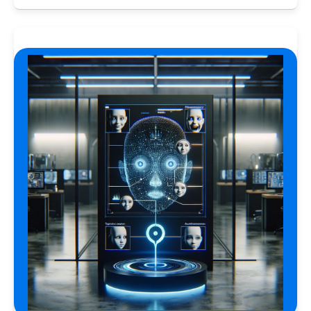
STIRI
1 year ago
Barajul Trei Defileuri a Încetinit Rotația
Pământului: Mit sau Realitate?
BLOG
2 years ago
Seriale turcesti:Top 5 cele mai bune seriale
BLOG
2 years ago
Espressor paduri Senseo blocat?Afla cum îl
poti debloca
ȘTIINȚA
1 year ago
Ai simțit vreodată deja-vu? Află de ce se
întâmplă