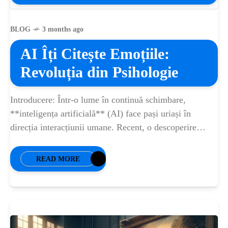
BLOG
3 months ago
AI Îți Citește Emoțiile:
Revoluția din Psihologie
Introducere: Într-o lume în continuă schimbare,
**inteligența artificială** (AI) face pași uriași în
direcția interacțiunii umane. Recent, o descoperire
revoluționară a demonstrat că AI poate **interpreta
emoțiile** umane cu o
READ MORE