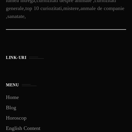
lumea intrega,curiozitati despre animale ,curiozitati
generale,top 10 curiozitati,mistere,anmale de companie
,sanatate,
LINK-URI
MENU
Home
Blog
Horoscop
English Content