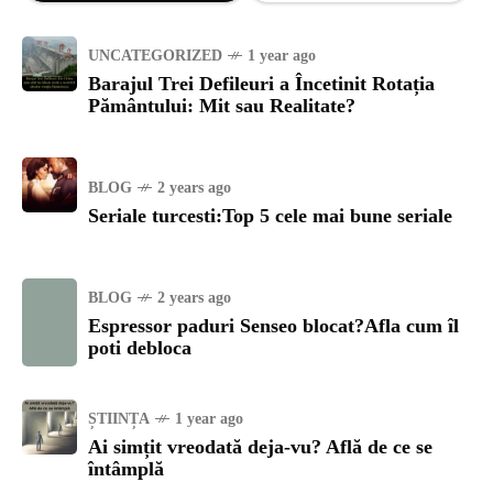
UNCATEGORIZED
1 year ago
Barajul Trei Defileuri a Încetinit Rotația
Pământului: Mit sau Realitate?
BLOG
2 years ago
Seriale turcesti:Top 5 cele mai bune seriale
BLOG
2 years ago
Espressor paduri Senseo blocat?Afla cum îl
poti debloca
ȘTIINȚA
1 year ago
Ai simțit vreodată deja-vu? Află de ce se
întâmplă