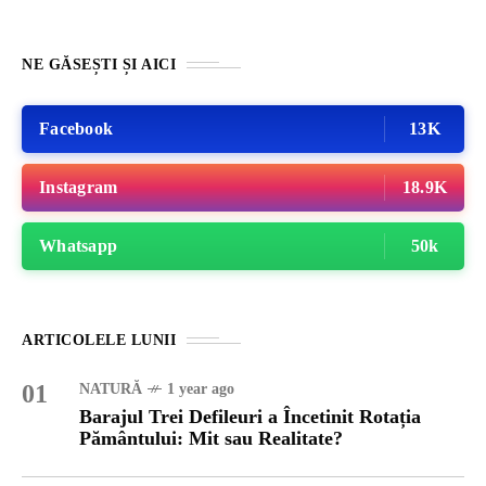
NE GĂSEȘTI ȘI AICI
Facebook
13K
Instagram
18.9K
Whatsapp
50k
ARTICOLELE LUNII
01
NATURĂ
1 year ago
Barajul Trei Defileuri a Încetinit Rotația
Pământului: Mit sau Realitate?