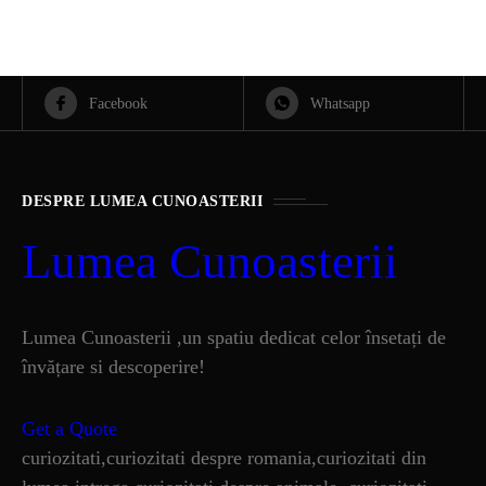
Facebook
Whatsapp
DESPRE LUMEA CUNOASTERII
Lumea Cunoasterii
Lumea Cunoasterii ,un spatiu dedicat celor însetați de
învățare si descoperire!
Get a Quote
curiozitati,curiozitati despre romania,curiozitati din