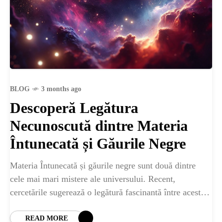
BLOG
3 months ago
Descoperă Legătura
Necunoscută dintre Materia
Întunecată și Găurile Negre
Materia Întunecată și găurile negre sunt două dintre
cele mai mari mistere ale universului. Recent,
cercetările sugerează o legătură fascinantă între aceste
fenomene enigmatice. Ce sunt de fapt găurile negre?
READ MORE