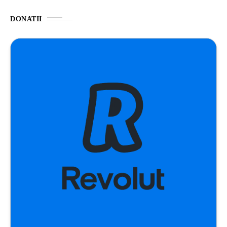
DONATII