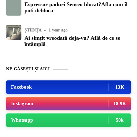
Espressor paduri Senseo blocat?Afla cum îl
poti debloca
ȘTIINȚA
1 year ago
Ai simțit vreodată deja-vu? Află de ce se
întâmplă
NE GĂSEȘTI ȘI AICI
Facebook
13K
Instagram
18.9K
Whatsapp
50k