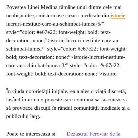
Povestea Linei Medina rămâne unul dintre cele mai
neobișnuite și misterioase cazuri medicale din
istorie
-
lucruri-nestiute-care-au-schimbat-lumea-6/”
style=”color: #e67e22; font-weight: bold; text-
decoration: none;”>istorie-lucruri-nestiute-care-au-
schimbat-lumea/” style=”color: #e67e22; font-weight:
bold; text-decoration: none;”>istorie-lucruri-nestiute-
care-au-schimbat-lumea-3/” style=”color: #e67e22;
font-weight: bold; text-decoration: none;”>istorie.
În ciuda notorietății inițiale, ea a ales o viață discretă,
lăsând în urmă o poveste care continuă să fascineze și
să provoace discuții în rândul comunității medicale și a
publicului larg.
Poate te intereseaza si——
Dezastrul Feroviar de la