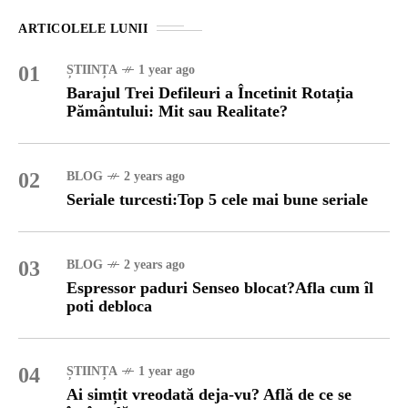
ARTICOLELE LUNII
01
ȘTIINȚA
1 year ago
Barajul Trei Defileuri a Încetinit Rotația
Pământului: Mit sau Realitate?
02
BLOG
2 years ago
Seriale turcesti:Top 5 cele mai bune seriale
03
BLOG
2 years ago
Espressor paduri Senseo blocat?Afla cum îl
poti debloca
04
ȘTIINȚA
1 year ago
Ai simțit vreodată deja-vu? Află de ce se