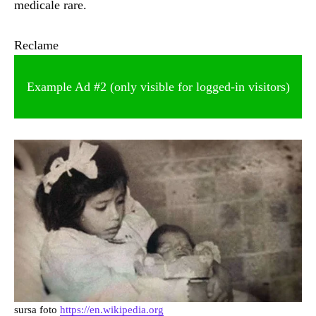
medicale rare.
UNCATEGORIZED
1 year ago
Reclame
Barajul Trei Defileuri a Încetinit Rotația
Pământului: Mit sau Realitate?
Example Ad #2 (only visible for logged-in visitors)
BLOG
2 years ago
Seriale turcesti:Top 5 cele mai bune seriale
BLOG
2 years ago
Espressor paduri Senseo blocat?Afla cum îl
poti debloca
ȘTIINȚA
1 year ago
Ai simțit vreodată deja-vu? Află de ce se
întâmplă
sursa foto
https://en.wikipedia.org