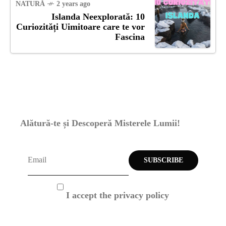
NATURĂ
2 years ago
Islanda Neexplorată: 10
Curiozități Uimitoare care te vor
Fascina
Alătură-te și Descoperă Misterele Lumii!
I accept the privacy policy