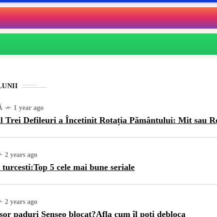
LUNII
Ă
1 year ago
l Trei Defileuri a Încetinit Rotația Pământului: Mit sau R
2 years ago
 turcesti:Top 5 cele mai bune seriale
2 years ago
sor paduri Senseo blocat?Afla cum îl poti debloca