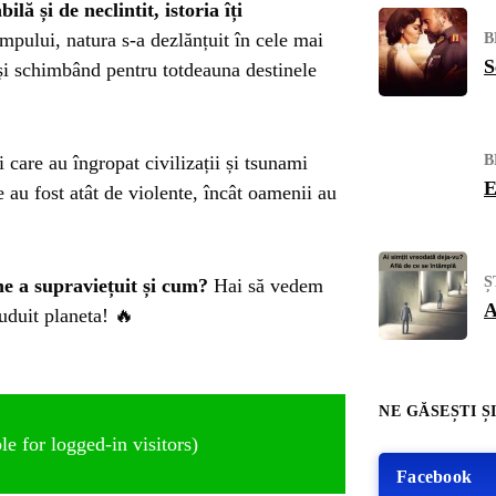
lă și de neclintit, istoria îți
mpului, natura s-a dezlănțuit în cele mai
B
S
și schimbând pentru totdeauna destinele
care au îngropat civilizații și tsunami
B
E
e au fost atât de violente, încât oamenii au
Ș
e a supraviețuit și cum?
Hai să vedem
A
uduit planeta! 🔥
NE GĂSEȘTI ȘI
e for logged-in visitors)
Facebook