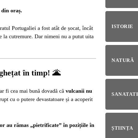
RIE
 din oraș.
BL
RĂ
Esp
ISTORIE
ratul Portugaliei a fost atât de șocat, încât
blo
deb
nte la cutremure. Dar nimeni nu a putut uita
IRI
ȘTI
NATURĂ
Ai 
NȚA
Afl
ghețat în timp!
🌋
ALE
 ar fi cea mai bună dovadă că
vulcanii nu
SANATATE
upt cu o putere devastatoare și a acoperit
NI
r au rămas „pietrificate” în pozițiile în
ȘTIINȚA