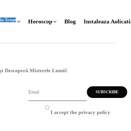
In Trend
Horoscop
Blog
Instaleaza Aolicati
 și Descoperă Misterele Lumii!
I accept the privacy policy