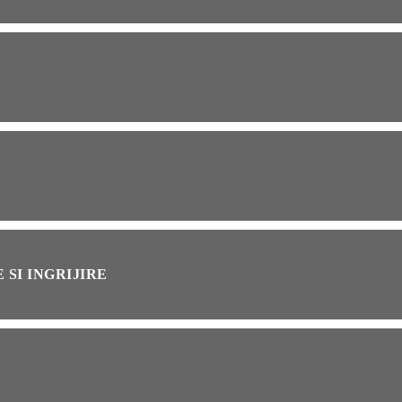
OG
2 years ago
ressor paduri Senseo
cat?Afla cum îl poti
loca
INȚA
1 year ago
simțit vreodată deja-vu?
ă de ce se întâmplă
 SI INGRIJIRE