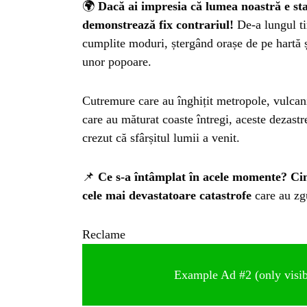
🌍
Dacă ai impresia că lumea noastră e stabi
demonstrează fix contrariul!
De-a lungul ti
cumplite moduri, ștergând orașe de pe hartă 
unor popoare.
Cutremure care au înghițit metropole, vulcani 
care au măturat coaste întregi, aceste dezastr
crezut că sfârșitul lumii a venit.
📌
Ce s-a întâmplat în acele momente? Cin
cele mai devastatoare catastrofe
care au zg
Reclame
Example Ad #2 (only visibl