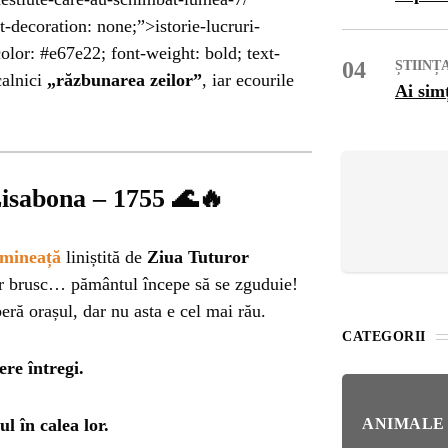
OG
t-decoration: none;”>istorie-lucruri-
olor: #e67e22; font-weight: bold; text-
OP
04
ȘTIINȚ
calnici
„răzbunarea zeilor”
, iar ecourile
Ai sim
ISH
NT
Lisabona – 1755
🌊🔥
POPULAR
VEL
imineață
liniștită de
Ziua Tuturor
STI
ar brusc… pământul începe să se zguduie!
Bar
eră orașul, dar nu asta e cel mai rău.
Înc
 SI
CATEGORII
Mit
re întregi.
IRE
BL
Ser
l în calea lor.
ANIMALE
bun