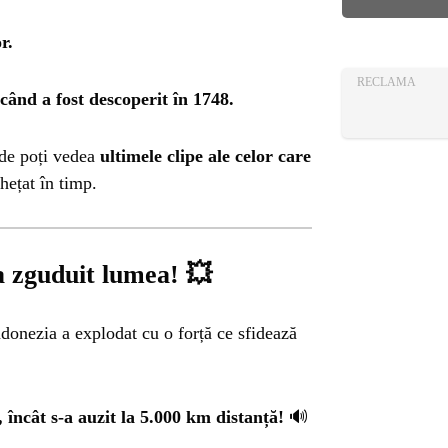
AZA
TIA
r.
RECLAMA
 când a fost descoperit în 1748.
nde poți vedea
ultimele clipe ale celor care
hețat în timp.
a zguduit lumea!
💥
donezia a explodat cu o forță ce sfidează
, încât s-a auzit la 5.000 km distanță!
🔊