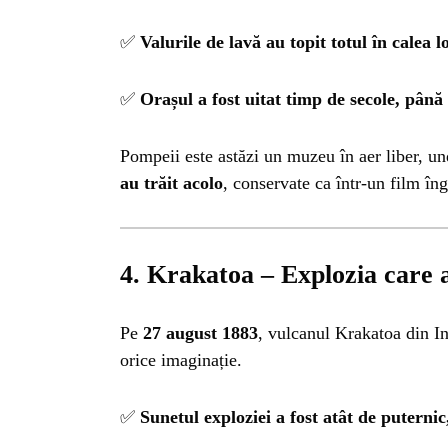
INSTALE
APLICA
✅
Valurile de lavă au topit totul în calea lo
✅
Orașul a fost uitat timp de secole, până
Pompeii este astăzi un muzeu în aer liber, u
au trăit acolo
, conservate ca într-un film îng
4. Krakatoa – Explozia care 
Pe
27 august 1883
, vulcanul Krakatoa din In
orice imaginație.
✅
Sunetul exploziei a fost atât de puternic