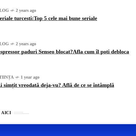
LOG
2 years ago
eriale turcesti:Top 5 cele mai bune seriale
LOG
2 years ago
spressor paduri Senseo blocat?Afla cum îl poti debloca
TIINȚA
1 year ago
i simțit vreodată deja-vu? Află de ce se întâmplă
 AICI