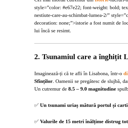
BL
style=”color: #e67e22; font-weight: bold; tex
nestiute-care-au-schimbat-lumea-2/” style=”c
HOROSC
decoration: none;”>istorie a fost numit de lo
lui încă se resimt.
ENGL
CONTE
2. Tsunamiul care a înghițit 
TRA
Imaginează-ți că te afli în Lisabona, într-o
d
Sfinților
. Oamenii se pregătesc de slujbă, d
Un cutremur de
8.5 – 9.0 magnitudine
spulb
SANATATE
✅
Un tsunami uriaș mătură portul și cartie
INGRIJ
✅
Valurile de 15 metri înălțime distrug totu