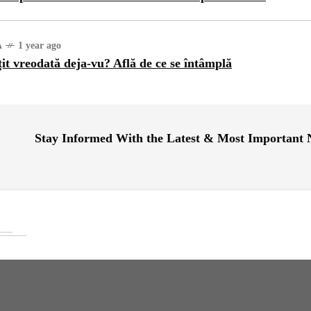
A
1 year ago
țit vreodată deja-vu? Află de ce se întâmplă
Stay Informed With the Latest & Most Important
RI
1 year ago
ajul Trei Defileuri a
etinit Rotația Pământului:
 sau Realitate?
OG
2 years ago
iale turcesti:Top 5 cele mai
e seriale