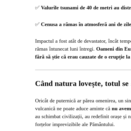
✅
Valurile tsunami de 40 de metri au distr
✅
Cenusa a rămas în atmosferă ani de zil
Impactul a fost atât de devastator, încât tempe
rămas întunecat luni întregi.
Oameni din Eur
fără să știe că erau cauzate de o erupție la 
Când natura lovește, totul se
Oricât de puternică ar părea omenirea, un si
vulcanică ne poate aduce aminte că
nu avem 
au schimbat civilizații, au redefinit orașe și n
forțelor imprevizibile ale Pământului.