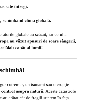
us sate întregi.
e, schimbând clima globală.
raturile globale au scăzut, iar cerul a
opa au văzut apusuri de soare sângerii,
celălalt capăt al lumii!
 schimbă!
ngur cutremur, un tsunami sau o erupție
control asupra naturii
. Aceste catastrofe
e-au arătat cât de fragili suntem în fața