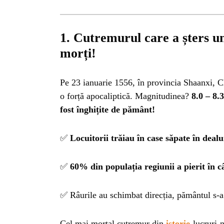
1. Cutremurul care a șters u
morți!
Pe 23 ianuarie 1556, în provincia Shaanxi, C
o forță apocaliptică. Magnitudinea?
8.0 – 8.3
fost înghițite de pământ!
✅
Locuitorii trăiau în case săpate în dealur
✅
60% din populația regiunii a pierit în c
HO
✅ Râurile au schimbat direcția, pământul s-a 
Cel mai mortal cutremur din
istorie
-lucruri-