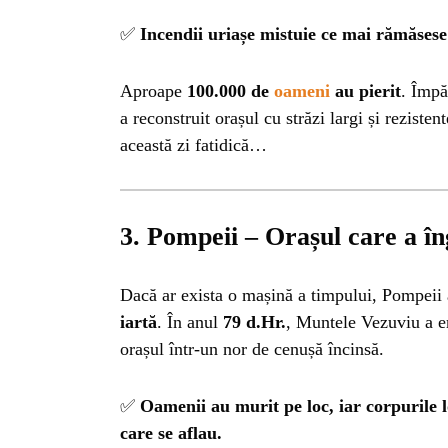
ISTO
✅
Incendii uriașe mistuie ce mai rămăsese
NATU
Aproape
100.000 de
oameni
au pierit
. Împă
a reconstruit orașul cu străzi largi și reziste
această zi fatidică…
ST
ȘTII
3. Pompeii – Orașul care a în
ANIM
Dacă ar exista o mașină a timpului, Pompeii
iartă
. În anul
79 d.Hr.
, Muntele Vezuviu a er
orașul într-un nor de cenușă încinsă.
OAME
✅
Oamenii au murit pe loc, iar corpurile lo
care se aflau.