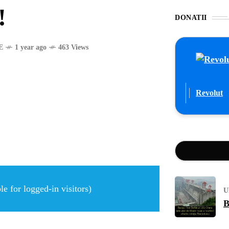
!
DONATII
E
1 year ago
463 Views
Revolut
e for logged-in visitors)
U
B