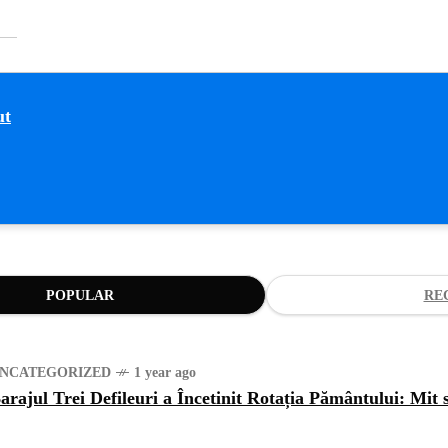
POPULAR
RE
NCATEGORIZED
1 year ago
arajul Trei Defileuri a Încetinit Rotația Pământului: Mit 