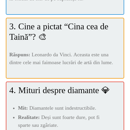
ȘTIINȚA
ANIMALE
3. Cine a pictat “Cina cea de
Taină”? 🎨
OAMENI
Răspuns:
Leonardo da Vinci. Aceasta este una
INSTALEAZ
dintre cele mai faimoase lucrări de artă din lume.
A
4. Mituri despre diamante 💎
APLICATIA
Mit:
Diamantele sunt indestructibile.
Realitate:
Deși sunt foarte dure, pot fi
sparte sau zgâriate.
POPULAR