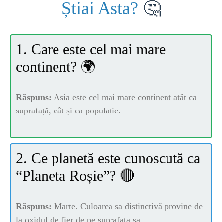
Știai Asta?
🤔
SANATATE
1. Care este cel mai mare
SI
continent? 🌍
INGRIJIRE
Răspuns:
Asia este cel mai mare continent atât ca
suprafață, cât și ca populație.
ISTORIE
NATURĂ
2. Ce planetă este cunoscută ca
“Planeta Roșie”? 🔴
STIRI
Răspuns:
Marte. Culoarea sa distinctivă provine de
la oxidul de fier de pe suprafața sa.