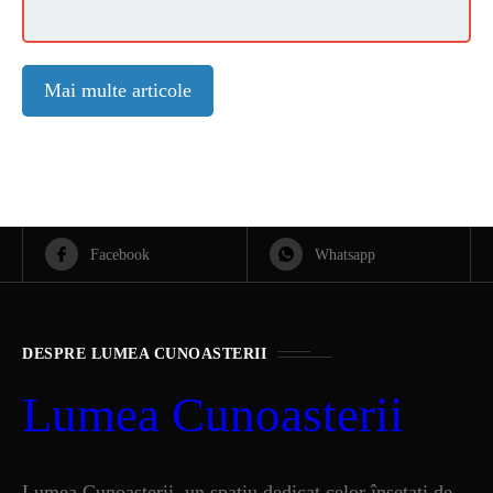
STIRI
1 year ago
Barajul Trei Defileuri a Încetinit Rotația
Mai multe articole
Pământului: Mit sau Realitate?
BLOG
2 years ago
Seriale turcesti:Top 5 cele mai bune seriale
Facebook
Whatsapp
BLOG
2 years ago
Espressor paduri Senseo blocat?Afla cum îl
poti debloca
DESPRE LUMEA CUNOASTERII
Lumea Cunoasterii
ȘTIINȚA
1 year ago
Ai simțit vreodată deja-vu? Află de ce se
întâmplă
Lumea Cunoasterii ,un spatiu dedicat celor însetați de