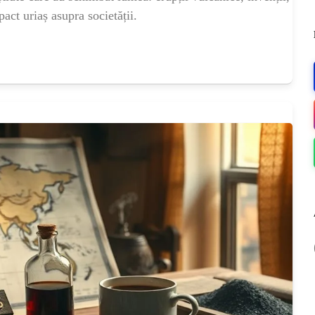
OG
pact uriaș asupra societății.
OP
ISH
NT
POPULAR
VEL
NAT
Bar
Înc
 SI
Mit
IRE
BL
Ser
bun