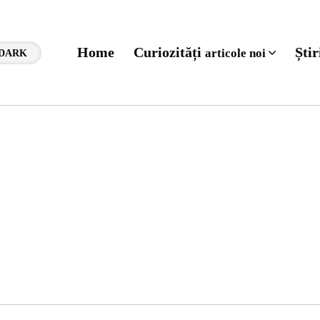
Home
Curiozități
Ști
articole noi
DARK