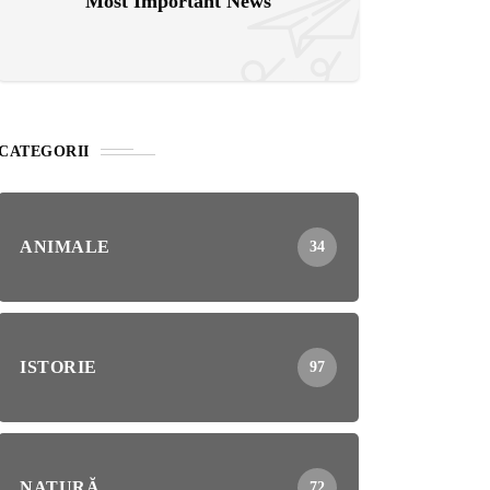
Most Important News
CATEGORII
ANIMALE
34
ISTORIE
97
NATURĂ
72