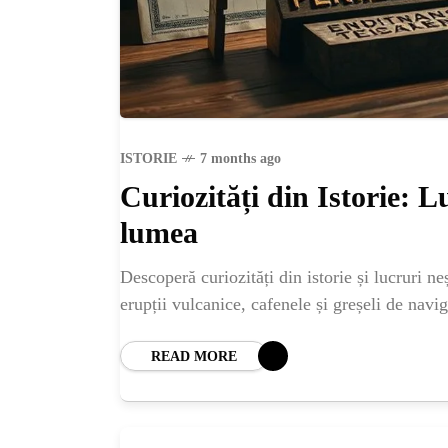
ISTO
NATU
ST
ISTORIE
7 months ago
Curiozități din Istorie: 
ȘTII
lumea
Descoperă curiozități din istorie și lucruri ne
ANIM
erupții vulcanice, cafenele și greșeli de navi
OAME
READ MORE