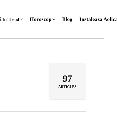
ri
Horoscop
Blog
Instaleaza Aolic
In Trend
97
ARTICLES