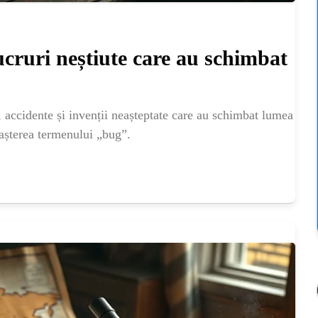
Lucruri neștiute care au schimbat
, accidente și invenții neașteptate care au schimbat lumea
așterea termenului „bug”.