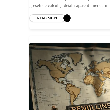
BL
greșeli de calcul și detalii aparent mici cu im
HOROSC
READ MORE
ENGL
CONTE
TRA
SANATATE
INGRIJ