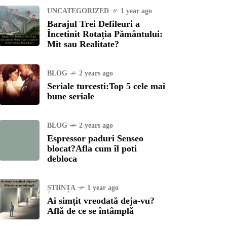
UNCATEGORIZED
1 year ago
Barajul Trei Defileuri a
Încetinit Rotația Pământului:
Mit sau Realitate?
BLOG
2 years ago
Seriale turcesti:Top 5 cele mai
bune seriale
BLOG
2 years ago
Espressor paduri Senseo
blocat?Afla cum îl poti
debloca
ȘTIINȚA
1 year ago
Ai simțit vreodată deja-vu?
Află de ce se întâmplă