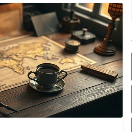
AZA
TIA