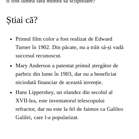
fi fost lumea fără mintea sa sclipitoare?
Știai că?
Primul film color a fost realizat de Edward
Turner în 1902. Din păcate, nu a trăit să-și vadă
succesul recunoscut.
Mary Anderson a patentat primul ștergător de
parbriz din lume în 1903, dar nu a beneficiat
niciodată financiar de această invenție.
Hans Lippershey, un olandez din secolul al
XVII-lea, este inventatorul telescopului
refractor, dar nu este la fel de faimos ca Galileo
Galilei, care l-a popularizat.