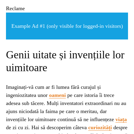
ȘTIINȚA
Reclame
ANIMALE
Example Ad #1 (only visible for logged-in visitors)
OAMENI
Genii uitate și invențiile lor
INSTALEAZ
uimitoare
A
Imaginați-vă cum ar fi lumea fără curajul și
ingeniozitatea unor
oameni
pe care istoria îi trece
APLICATIA
adesea sub tăcere. Mulți inventatori extraordinari nu au
ajuns niciodată la faima pe care o meritau, dar
invențiile lor uimitoare continuă să ne influențeze
viața
de zi cu zi. Hai să descoperim câteva
curiozități
despre
POPULAR