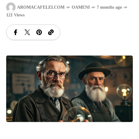
AROMACAFELEI.COM
OAMENI
7 months ago
SANATATE
121 Views
SI
INGRIJIRE
ISTORIE
NATURĂ
STIRI