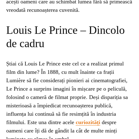
acești oameni care au schimbat lumea fără să primească
vreodată recunoașterea cuvenită.
STIRI
1 year ago
Barajul Trei Defileuri a Încetinit Rotația
Louis Le Prince – Dincolo
Pământului: Mit sau Realitate?
de cadru
BLOG
2 years ago
Seriale turcesti:Top 5 cele mai bune seriale
Știai că Louis Le Prince este cel ce a realizat primul
film din lume? În 1888, cu mult înainte ca frații
Lumière să fie considerați pionieri ai cinematografiei,
BLOG
2 years ago
Le Prince a surprins imagini în mișcare pe o peliculă,
Espressor paduri Senseo blocat?Afla cum îl
poti debloca
folosind o cameră de filmat proprie. Deși dispariția sa
misterioasă a împiedicat recunoașterea publică,
influența lui continuă să fie resimțită în industria
ȘTIINȚA
1 year ago
filmului. Este una dintre acele
curiozități
despre
Ai simțit vreodată deja-vu? Află de ce se
oameni care îți dă de gândit la cât de multe minți
întâmplă