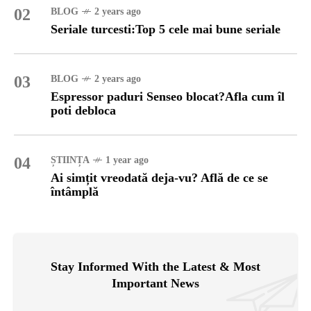
02
BLOG
2 years ago
Seriale turcesti:Top 5 cele mai bune seriale
03
BLOG
2 years ago
Espressor paduri Senseo blocat?Afla cum îl
poti debloca
04
ȘTIINȚA
1 year ago
Ai simțit vreodată deja-vu? Află de ce se
întâmplă
Stay Informed With the Latest & Most
Important News