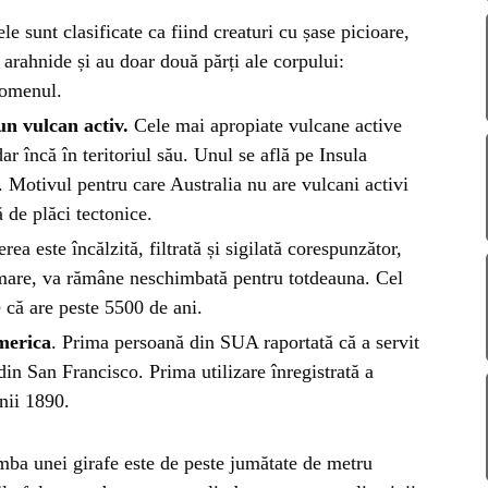
AZA
le sunt clasificate ca fiind creaturi cu șase picioare,
TIA
t arahnide și au doar două părți ale corpului:
bdomenul.
un vulcan activ.
Cele mai apropiate vulcane active
dar încă în teritoriul său. Unul se află pe Insula
 Motivul pentru care Australia nu are vulcani activi
ă de plăci tectonice.
ea este încălzită, filtrată și sigilată corespunzător,
rmare, va rămâne neschimbată pentru totdeauna. Cel
 că are peste 5500 de ani.
America
. Prima persoană din SUA raportată că a servit
in San Francisco. Prima utilizare înregistrată a
anii 1890.
ba unei girafe este de peste jumătate de metru