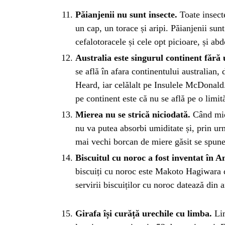
INSTALE
Păianjenii nu sunt insecte.
Toate insecte
APLICA
un cap, un torace și aripi. Păianjenii sun
cefalotoracele și cele opt picioare, și a
Australia este singurul continent fără 
se află în afara continentului australian, 
Heard, iar celălalt pe Insulele McDonald.
pe continent este că nu se află pe o limit
Mierea nu se strică niciodată.
Când mier
nu va putea absorbi umiditate și, prin u
mai vechi borcan de miere găsit se spune
Biscuitul cu noroc a fost inventat în 
biscuiți cu noroc este Makoto Hagiwara d
servirii biscuiților cu noroc datează din 
Girafa își curăță urechile cu limba.
Lim