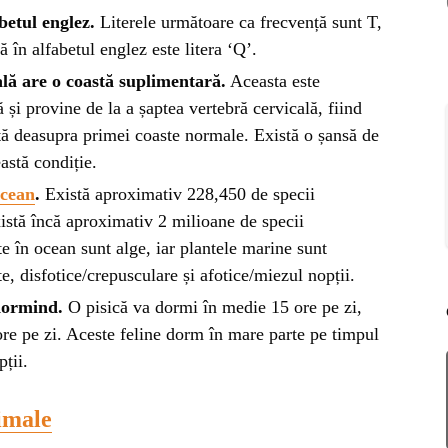
RIE
abetul englez.
Literele următoare ca frecvență sunt T,
ă în alfabetul englez este litera ‘Q’.
BL
RĂ
Esp
ă are o coastă suplimentară.
Aceasta este
blo
și provine de la a șaptea vertebră cervicală, fiind
deb
tă deasupra primei coaste normale. Există o șansă de
IRI
astă condiție.
ȘTI
cean
.
Există aproximativ 228,450 de specii
Ai 
NȚA
Afl
istă încă aproximativ 2 milioane de specii
te în ocean sunt alge, iar plantele marine sunt
ite, disfotice/crepusculare și afotice/miezul nopții.
ALE
 dormind.
O pisică va dormi în medie 15 ore pe zi,
ore pe zi. Aceste feline dorm în mare parte pe timpul
NI
pții.
imale