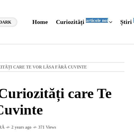
articole noi
Home
Curiozități
Știri
DARK
OZITĂȚI CARE TE VOR LĂSA FĂRĂ CUVINTE
Curiozități care Te
Cuvinte
RĂ
2 years ago
371 Views