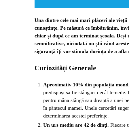
Una dintre cele mai mari plăceri ale vieții
cunoștințe. Pe măsură ce îmbătrânim, învă
chiar și după ce am terminat școala. Deși
semnificative, niciodată nu știi când acestea
siguranță îți vor stimula dorința de a afla
Curiozități Generale
Aproximativ 10% din populația mondia
predispuși să fie stângaci decât femeile.
pentru mâna stângă sau dreaptă a unei pe
HO
în pântecul mamei. Unele cercetări suger
determinarea acestei preferințe.
Un urs mediu are 42 de dinți.
Fiecare ur