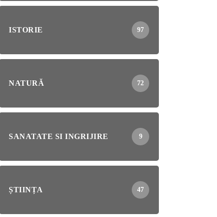
ISTORIE
97
NATURĂ
72
SANATATE SI INGRIJIRE
9
ȘTIINȚA
47