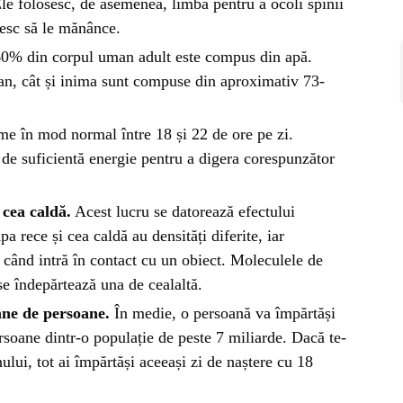
le folosesc, de asemenea, limba pentru a ocoli spinii
resc să le mănânce.
0% din corpul uman adult este compus din apă.
man, cât și inima sunt compuse din aproximativ 73-
e în mod normal între 18 și 22 de ore pe zi.
 de suficientă energie pentru a digera corespunzător
 cea caldă.
Acest lucru se datorează efectului
a rece și cea caldă au densități diferite, iar
i când intră în contact cu un obiect. Moleculele de
se îndepărtează una de cealaltă.
ane de persoane.
În medie, o persoană va împărtăși
rsoane dintr-o populație de peste 7 miliarde. Dacă te-
ului, tot ai împărtăși aceeași zi de naștere cu 18