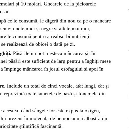
OG
emolari și 10 molari. Ghearele de la picioarele
i săi.
OP
pă ce le consumă, le digeră din nou ca pe o mâncare
ente: unele mici și negre și altele mai moi,
ISH
re le consumă pentru a reabsorbi nutrienții
se realizează de obicei o dată pe zi.
ghiți.
Păsările nu pot mesteca mâncarea și, în
NT
nei păsări este suficient de larg pentru a înghiți mese
POPULAR
 a împinge mâncarea în josul esofagului și apoi în
VEL
STI
re.
Include un total de cinci vocale, atât lungi, cât și
Bar
Înc
n reprezintă toate sunetele de bază și fonemele din
 SI
Mit
 acestea, când sângele lor este expus la oxigen,
IRE
BL
ului prezent în molecula de hemocianină albastră din
Ser
iozitate științifică fascinantă.
bun