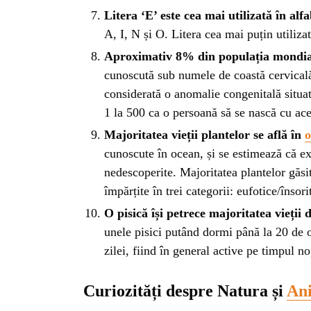
ISTO
Litera ‘E’ este cea mai utilizată în alf
A, I, N și O. Litera cea mai puțin utilizat
NATU
Aproximativ 8% din populația mondial
cunoscută sub numele de coastă cervicală 
considerată o anomalie congenitală situa
ST
1 la 500 ca o persoană să se nască cu ace
Majoritatea vieții plantelor se află în
o
ȘTII
cunoscute în ocean, și se estimează că ex
nedescoperite. Majoritatea plantelor găsi
împărțite în trei categorii: eufotice/însor
ANIM
O pisică își petrece majoritatea vieții
unele pisici putând dormi până la 20 de 
OAME
zilei, fiind în general active pe timpul no
Curiozități despre Natura și
An