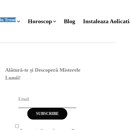
In Trend
Horoscop
Blog
Instaleaza Aolicati
Alătură-te și Descoperă Misterele
Lumii!