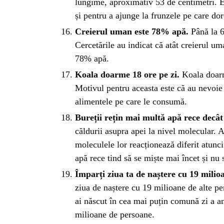
lungime, aproximativ 53 de centimetri. E
și pentru a ajunge la frunzele pe care do
Creierul uman este 78% apă.
Până la 6
Cercetările au indicat că atât creierul u
78% apă.
Koala doarme 18 ore pe zi.
Koala doarm
Motivul pentru aceasta este că au nevoie
alimentele pe care le consumă.
Bureții rețin mai multă apă rece decât
căldurii asupra apei la nivel molecular. Ap
moleculele lor reacționează diferit atunc
apă rece tind să se miște mai încet și nu 
Împarți ziua ta de naștere cu 19 milio
ziua de naștere cu 19 milioane de alte pe
ai născut în cea mai puțin comună zi a an
milioane de persoane.