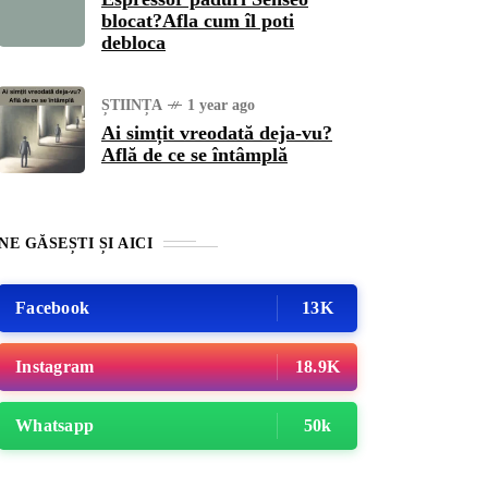
blocat?Afla cum îl poti
debloca
ȘTIINȚA
1 year ago
Ai simțit vreodată deja-vu?
Află de ce se întâmplă
NE GĂSEȘTI ȘI AICI
Facebook
13K
Instagram
18.9K
Whatsapp
50k