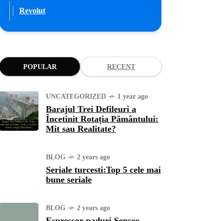
Revolut
POPULAR
RECENT
UNCATEGORIZED
1 year ago
Barajul Trei Defileuri a
Încetinit Rotația Pământului:
Mit sau Realitate?
BLOG
2 years ago
Seriale turcesti:Top 5 cele mai
bune seriale
BLOG
2 years ago
Espressor paduri Senseo