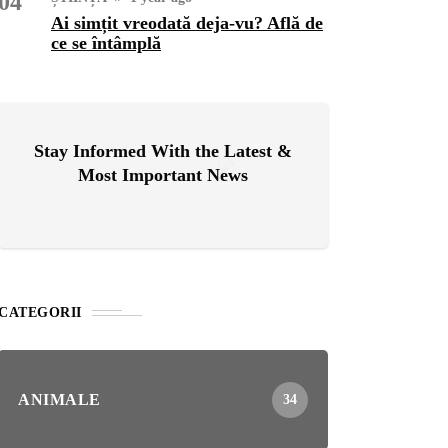
04
Ai simțit vreodată deja-vu? Află de
ce se întâmplă
OG
2 years ago
ressor paduri Senseo
cat?Afla cum îl poti
loca
Stay Informed With the Latest &
Most Important News
INȚA
1 year ago
simțit vreodată deja-vu?
ă de ce se întâmplă
CATEGORII
ANIMALE
34