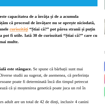
 este capacitatea de a învăța și de a acumula
țăm că procesul de învățare nu se oprește niciodată,
 unele
curiozități
“Știai că?” pot părea stranii și puțin
 pot fi utile. Iată 30 de curiozitati “Știai că?” care cu
 mai multe.
lă este stângace.
Se spune că bărbații sunt mai
 Diverse studii au sugerat, de asemenea, că preferința
rsoane poate fi determinată încă din timpul petrecut
ME
ează că și moștenirea genetică poate juca un rol în
s adult are un total de 42 de dinți, inclusiv 4 canini