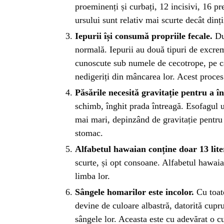
BL
proeminenți și curbați, 12 incisivi, 16 pr
ursului sunt relativ mai scurte decât dinți
HOROSC
Iepurii își consumă propriile fecale.
Du
normală. Iepurii au două tipuri de excrem
ENGL
cunoscute sub numele de cecotrope, pe ca
nedigeriți din mâncarea lor. Acest proces 
Păsările necesită gravitație pentru a în
CONTE
schimb, înghit prada întreagă. Esofagul u
mai mari, depinzând de gravitație pentru
TRA
stomac.
Alfabetul hawaian conține doar 13 lite
scurte, și opt consoane. Alfabetul hawaia
SANATATE
limba lor.
Sângele homarilor este incolor.
Cu toate
INGRIJ
devine de culoare albastră, datorită cupr
sângele lor. Aceasta este cu adevărat o cur