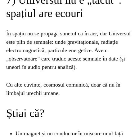
7) Universul nu e „tăcut”:
spațiul are ecouri
În spațiu nu se propagă sunetul ca în aer, dar Universul
este plin de semnale: unde gravitaționale, radiație
electromagnetică, particule energetice. Avem
„observatoare” care traduc aceste semnale în date (și
uneori în audio pentru analiză).
Cu alte cuvinte, cosmosul comunică, doar că nu în
limbajul urechii umane.
Știai că?
Un magnet și un conductor în mișcare unul față