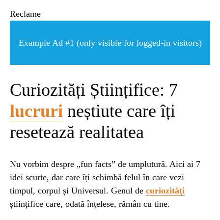
ȘTIINȚA
Reclame
ANIMALE
Example Ad #1 (only visible for logged-in visitors)
OAMENI
Curiozități Științifice: 7
INSTALEAZ
lucruri
neștiute care îți
resetează realitatea
A
APLICATIA
Nu vorbim despre „fun facts” de umplutură. Aici ai 7
idei scurte, dar care îți schimbă felul în care vezi
timpul, corpul și Universul. Genul de
curiozități
științifice care, odată înțelese, rămân cu tine.
POPULAR