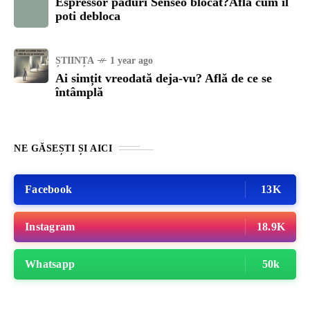
Espressor paduri Senseo blocat?Afla cum îl
poti debloca
ȘTIINȚA
1 year ago
Ai simțit vreodată deja-vu? Află de ce se
întâmplă
NE GĂSEȘTI ȘI AICI
Facebook
13K
Instagram
18.9K
Whatsapp
50k