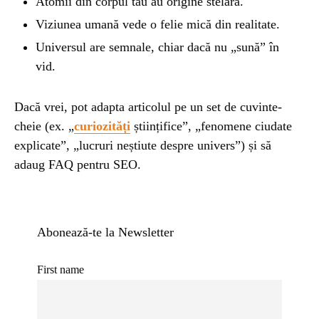
Atomii din corpul tău au origine stelară.
Viziunea umană vede o felie mică din realitate.
Universul are semnale, chiar dacă nu „sună” în
vid.
Dacă vrei, pot adapta articolul pe un set de cuvinte-
cheie (ex. „
curiozități
științifice”, „fenomene ciudate
explicate”, „lucruri neștiute despre univers”) și să
adaug FAQ pentru SEO.
Abonează-te la Newsletter
First name