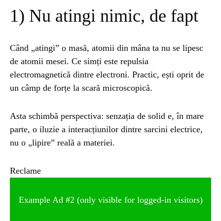
1) Nu atingi nimic, de fapt
ȘTIINȚA
1 year ago
Barajul Trei Defileuri a Încetinit Rotația
Pământului: Mit sau Realitate?
Când „atingi” o masă, atomii din mâna ta nu se lipesc
de atomii mesei. Ce simți este repulsia
electromagnetică dintre electroni. Practic, ești oprit de
BLOG
2 years ago
un câmp de forțe la scară microscopică.
Seriale turcesti:Top 5 cele mai bune seriale
Asta schimbă perspectiva: senzația de solid e, în mare
parte, o iluzie a interacțiunilor dintre sarcini electrice,
BLOG
2 years ago
nu o „lipire” reală a materiei.
Espressor paduri Senseo blocat?Afla cum îl
poti debloca
Reclame
ȘTIINȚA
1 year ago
Ai simțit vreodată deja-vu? Află de ce se
Example Ad #2 (only visible for logged-in visitors)
întâmplă