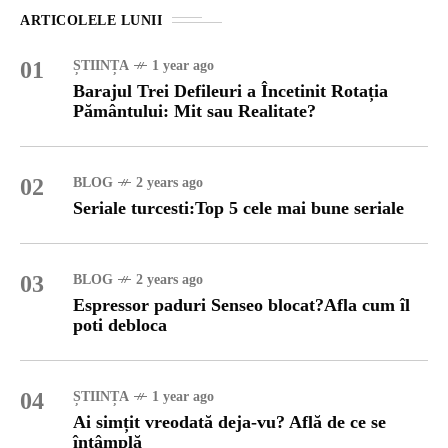
ARTICOLELE LUNII
01
ȘTIINȚA
1 year ago
Barajul Trei Defileuri a Încetinit Rotația
Pământului: Mit sau Realitate?
02
BLOG
2 years ago
Seriale turcesti:Top 5 cele mai bune seriale
03
BLOG
2 years ago
Espressor paduri Senseo blocat?Afla cum îl
poti debloca
04
ȘTIINȚA
1 year ago
Ai simțit vreodată deja-vu? Află de ce se
întâmplă