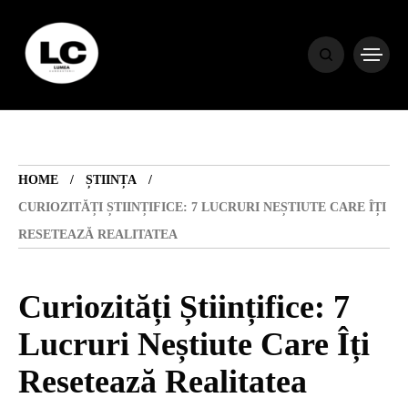
HOME
BLOG
HOME
ȘTIINȚA
HOROSCOP
CURIOZITĂȚI ȘTIINȚIFICE: 7 LUCRURI NEȘTIUTE CARE ÎȚI
RESETEAZĂ REALITATEA
ENGLISH
Curiozități Științifice: 7
CONTENT
Lucruri Neștiute Care Îți
Resetează Realitatea
TRAVEL