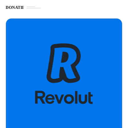
DONATII