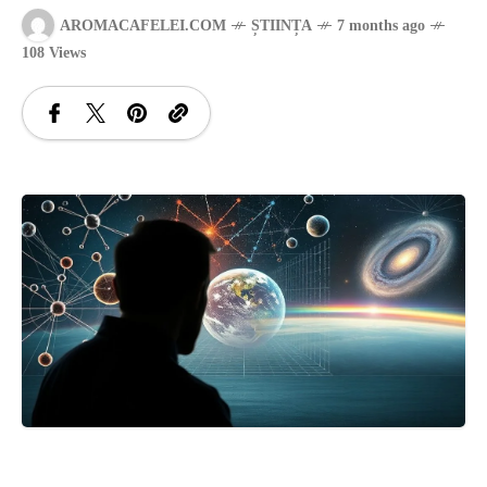
AROMACAFELEI.COM
ȘTIINȚA
7 months ago
SANATATE
108 Views
SI
INGRIJIRE
ISTORIE
NATURĂ
STIRI