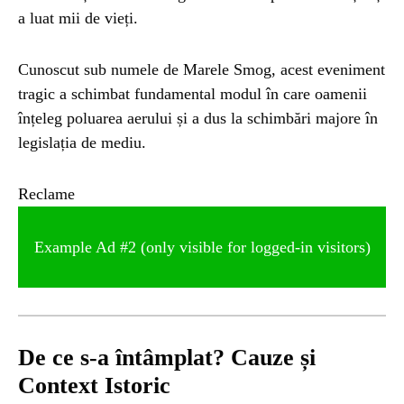
a luat mii de vieți.
NATURĂ
1 year ago
Barajul Trei Defileuri a Încetinit Rotația
Cunoscut sub numele de Marele Smog, acest eveniment
Pământului: Mit sau Realitate?
tragic a schimbat fundamental modul în care oamenii
înțeleg poluarea aerului și a dus la schimbări majore în
legislația de mediu.
BLOG
2 years ago
Seriale turcesti:Top 5 cele mai bune seriale
Reclame
BLOG
2 years ago
Example Ad #2 (only visible for logged-in visitors)
Espressor paduri Senseo blocat?Afla cum îl
poti debloca
ȘTIINȚA
1 year ago
De ce s-a întâmplat? Cauze și
Ai simțit vreodată deja-vu? Află de ce se
întâmplă
Context Istoric