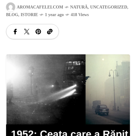
AROMACAFELEI.COM
NATURĂ
,
UNCATEGORIZED
,
SANATATE
BLOG
,
ISTORIE
1 year ago
418 Views
SI
INGRIJIRE
ISTORIE
NATURĂ
STIRI