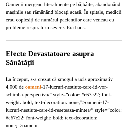
Oamenii mergeau literalmente pe bâjbâite, abandonând
mașinile sau rămânând blocați acasă. În spitale, medicii
erau copleșiți de numărul pacienților care veneau cu
probleme respiratorii severe. Era haos.
Efecte Devastatoare asupra
Sănătății
La început, s-a crezut că smogul a ucis aproximativ
4.000 de
oameni
-17-lucruri-nestiute-care-iti-vor-
schimba-perspectiva/” style=”color: #e67e22; font-
weight: bold; text-decoration: none;”>oameni-17-
lucruri-nestiute-care-iti-reseteaza-mintea/” style=”color:
#e67e22; font-weight: bold; text-decoration:
none;”>oameni.