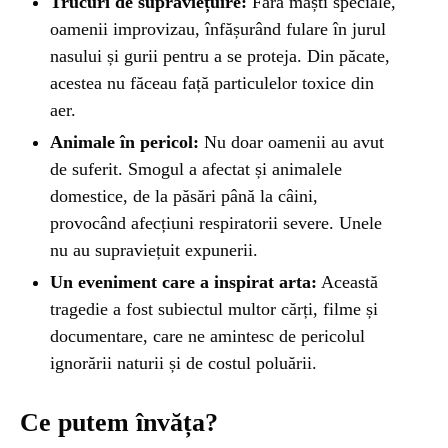
Trucuri de supraviețuire:
Fără măști speciale,
oamenii improvizau, înfășurând fulare în jurul
nasului și gurii pentru a se proteja. Din păcate,
acestea nu făceau față particulelor toxice din
aer.
Animale în pericol:
Nu doar oamenii au avut
de suferit. Smogul a afectat și animalele
domestice, de la păsări până la câini,
provocând afecțiuni respiratorii severe. Unele
nu au supraviețuit expunerii.
Un eveniment care a inspirat arta:
Această
tragedie a fost subiectul multor cărți, filme și
documentare, care ne amintesc de pericolul
ignorării naturii și de costul poluării.
Ce putem învăța?