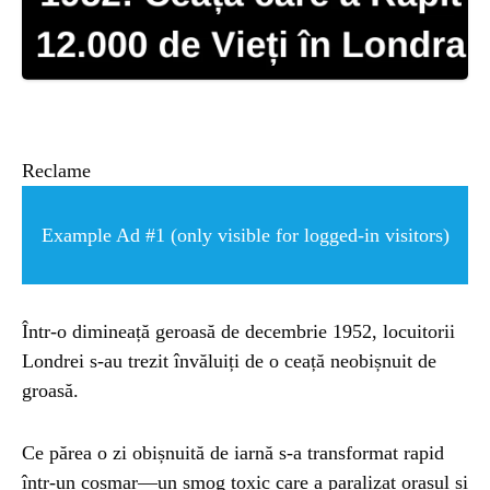
ȘTIINȚA
ANIMALE
OAMENI
Reclame
INSTALEAZ
Example Ad #1 (only visible for logged-in visitors)
A
Într-o dimineață geroasă de decembrie 1952, locuitorii
APLICATIA
Londrei s-au trezit învăluiți de o ceață neobișnuit de
groasă.
Ce părea o zi obișnuită de iarnă s-a transformat rapid
într-un coșmar—un smog toxic care a paralizat orașul și
POPULAR