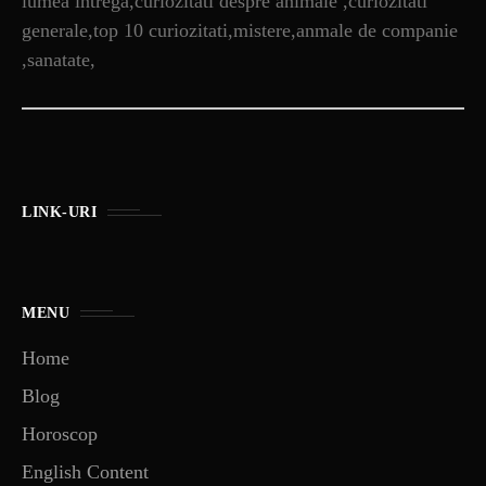
lumea intrega,curiozitati despre animale ,curiozitati
generale,top 10 curiozitati,mistere,anmale de companie
,sanatate,
LINK-URI
MENU
Home
Blog
Horoscop
English Content