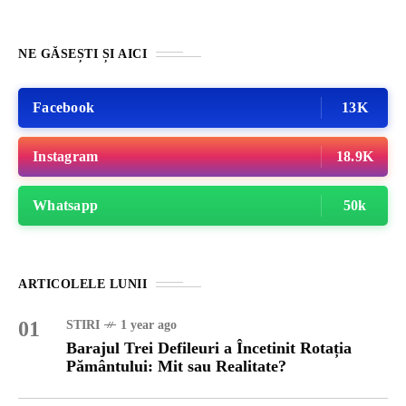
NE GĂSEȘTI ȘI AICI
Facebook
13K
Instagram
18.9K
Whatsapp
50k
ARTICOLELE LUNII
01
STIRI
1 year ago
Barajul Trei Defileuri a Încetinit Rotația
Pământului: Mit sau Realitate?