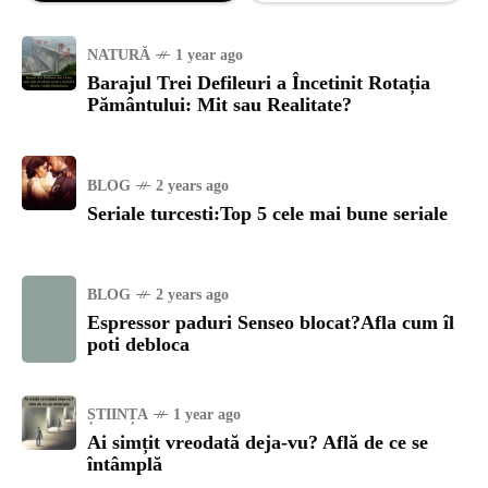
NATURĂ
1 year ago
Barajul Trei Defileuri a Încetinit Rotația
Pământului: Mit sau Realitate?
BLOG
2 years ago
Seriale turcesti:Top 5 cele mai bune seriale
BLOG
2 years ago
Espressor paduri Senseo blocat?Afla cum îl
poti debloca
ȘTIINȚA
1 year ago
Ai simțit vreodată deja-vu? Află de ce se
întâmplă