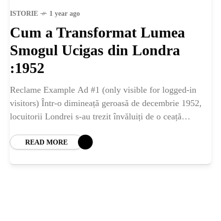
ȘTIINȚA
ISTORIE
1 year ago
Cum a Transformat Lumea
ANIMALE
Smogul Ucigas din Londra
OAMENI
:1952
Reclame Example Ad #1 (only visible for logged-in
INSTALEAZ
visitors) Într-o dimineață geroasă de decembrie 1952,
locuitorii Londrei s-au trezit învăluiți de o ceață
A
neobișnuit de groasă. Ce părea o zi
READ MORE
APLICATIA
POPULAR