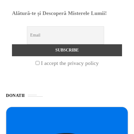
Alătură-te și Descoperă Misterele Lumii!
UNCATEGORIZED
1 year ago
Barajul Trei Defileuri a Încetinit Rotația
Pământului: Mit sau Realitate?
BLOG
2 years ago
Seriale turcesti:Top 5 cele mai bune seriale
I accept the privacy policy
BLOG
2 years ago
Espressor paduri Senseo blocat?Afla cum îl
poti debloca
DONATII
ȘTIINȚA
1 year ago
Ai simțit vreodată deja-vu? Află de ce se
întâmplă