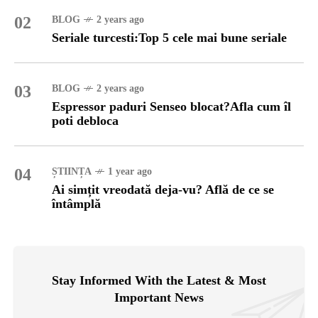
02
BLOG
2 years ago
Seriale turcesti:Top 5 cele mai bune seriale
03
BLOG
2 years ago
Espressor paduri Senseo blocat?Afla cum îl
poti debloca
04
ȘTIINȚA
1 year ago
Ai simțit vreodată deja-vu? Află de ce se
întâmplă
Stay Informed With the Latest & Most
Important News