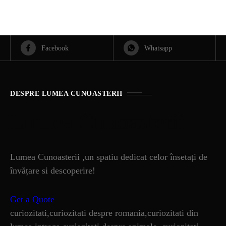
Facebook
Whatsapp
DESPRE LUMEA CUNOASTERII
Lumea Cunoasterii
Lumea Cunoasterii ,un spatiu dedicat celor însetați de
învățare si descoperire!
Get a Quote
curiozitati,curiozitati despre romania,curiozitati din