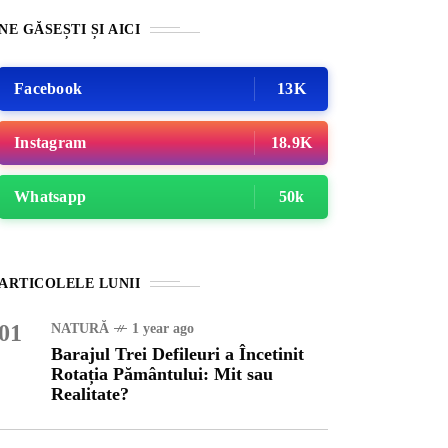
NE GĂSEȘTI ȘI AICI
Facebook
13K
Instagram
18.9K
Whatsapp
50k
ATEGORIZED
1 year ago
ARTICOLELE LUNII
ajul Trei Defileuri a
etinit Rotația Pământului:
01
NATURĂ
1 year ago
 sau Realitate?
Barajul Trei Defileuri a Încetinit
Rotația Pământului: Mit sau
Realitate?
OG
2 years ago
iale turcesti:Top 5 cele mai
e seriale