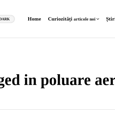
Home
Curiozități
Ști
articole noi
DARK
gged in poluare ae