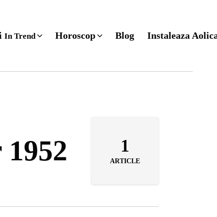
ri
Horoscop
Blog
Instaleaza Aolic
In Trend
r 1952
1
ARTICLE