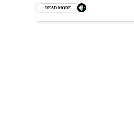
READ MORE
HO