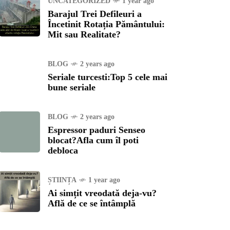
UNCATEGORIZED
1 year ago
Barajul Trei Defileuri a
Încetinit Rotația Pământului:
Mit sau Realitate?
BLOG
2 years ago
Seriale turcesti:Top 5 cele mai
bune seriale
BLOG
2 years ago
Espressor paduri Senseo
blocat?Afla cum îl poti
debloca
ȘTIINȚA
1 year ago
Ai simțit vreodată deja-vu?
Află de ce se întâmplă