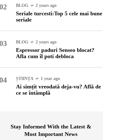
02
BLOG
2 years ago
Seriale turcesti:Top 5 cele mai bune
OG
2 years ago
seriale
ressor paduri Senseo
cat?Afla cum îl poti
loca
03
BLOG
2 years ago
Espressor paduri Senseo blocat?
INȚA
1 year ago
Afla cum îl poti debloca
simțit vreodată deja-vu?
ă de ce se întâmplă
04
ȘTIINȚA
1 year ago
Ai simțit vreodată deja-vu? Află de
ce se întâmplă
Stay Informed With the Latest &
Most Important News