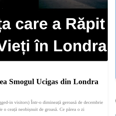
a Smogul Ucigas din Londra
ged-in visitors) Într-o dimineață geroasă de decembrie
 de o ceață neobișnuit de groasă. Ce părea o zi