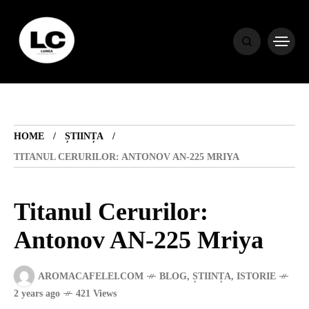
HOME
BLOG
HOME
ȘTIINȚA
HOROSCOP
TITANUL CERURILOR: ANTONOV AN-225 MRIYA
ENGLISH
Titanul Cerurilor:
Antonov AN-225 Mriya
CONTENT
AROMACAFELEI.COM
BLOG
,
ȘTIINȚA
,
ISTORIE
TRAVEL
2 years ago
421 Views