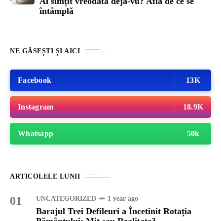
Ai simțit vreodată deja-vu? Află de ce se
întâmplă
NE GĂSEȘTI ȘI AICI
Facebook
13K
Instagram
18.9K
Whatsapp
50k
ARTICOLELE LUNII
01
UNCATEGORIZED
1 year ago
Barajul Trei Defileuri a Încetinit Rotația
Pământului: Mit sau Realitate?