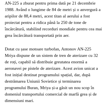
AN-225 a zburat pentru prima dată pe 21 decembrie
1988. Având o lungime de 84 de metri și o anvergură a
UNCATEGORIZED
1 year ago
aripilor de 88,4 metri, acest titan al aerului a fost
Barajul Trei Defileuri a Încetinit Rotația
Pământului: Mit sau Realitate?
proiectat pentru a ridica până la 250 de tone de
încărcătură, stabilind recorduri mondiale pentru cea mai
grea încărcătură transportată prin aer.
BLOG
2 years ago
Seriale turcesti:Top 5 cele mai bune seriale
Dotat cu șase motoare turbofan, Antonov AN-225
Mriya dispune de un sistem de tren de aterizare cu 32
de roți, capabil să distribuie greutatea enormă a
BLOG
2 years ago
aeronavei pe pistele de aterizare. Acest avion unicat a
Espressor paduri Senseo blocat?Afla cum îl
poti debloca
fost inițial destinat programului spațial, dar, după
destrămarea Uniunii Sovietice și terminarea
programului Buran, Mriya și-a găsit un nou scop în
ȘTIINȚA
1 year ago
domeniul transportului comercial de marfă grea și de
Ai simțit vreodată deja-vu? Află de ce se
dimensiuni mari.
întâmplă