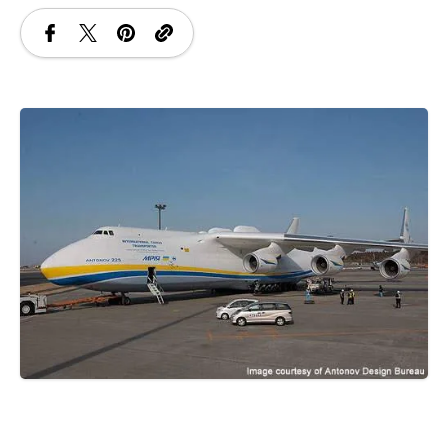
SANATATE
SI
INGRIJIRE
ISTORIE
NATURĂ
STIRI