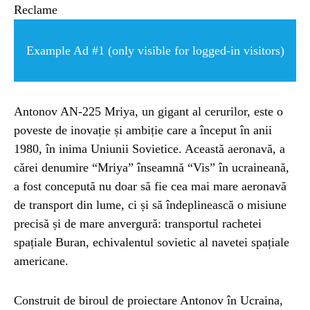
ȘTIINȚA
Reclame
ANIMALE
Example Ad #1 (only visible for logged-in visitors)
OAMENI
Antonov AN-225 Mriya, un gigant al cerurilor, este o
poveste de inovație și ambiție care a început în anii
INSTALEAZ
1980, în inima Uniunii Sovietice. Această aeronavă, a
cărei denumire “Mriya” înseamnă “Vis” în ucraineană,
A
a fost concepută nu doar să fie cea mai mare aeronavă
de transport din lume, ci și să îndeplinească o misiune
APLICATIA
precisă și de mare anvergură: transportul rachetei
spațiale Buran, echivalentul sovietic al navetei spațiale
americane.
Construit de biroul de proiectare Antonov în Ucraina,
POPULAR