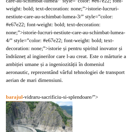
care-au-schimbat-lumea/” style=”color: #e67e22; font-
weight: bold; text-decoration: none;”>istorie-lucruri-
nestiute-care-au-schimbat-lumea-3/” style=”color:
#e67e22; font-weight: bold; text-decoration:
none;”>istorie-lucruri-nestiute-care-au-schimbat-lumea-
4/” style=”color: #e67e22; font-weight: bold; text-
decoration: none;”>istorie și pentru spiritul inovator și
îndrăzneț al inginerilor care l-au creat. Este o mărturie a
ambiției umane și a ingeniozității în domeniul
aeronautic, reprezentând vârful tehnologiei de transport
aerian de mari dimensiuni.
barajul
-vidraru-sacrificiu-si-splendoare/”>