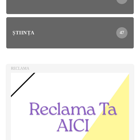
ȘTIINȚA
47
RECLAMA