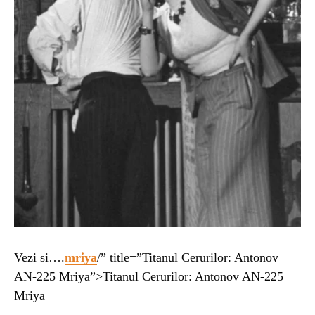
Vezi si….
mriya
/” title=”Titanul Cerurilor: Antonov
AN-225 Mriya”>Titanul Cerurilor: Antonov AN-225
Mriya