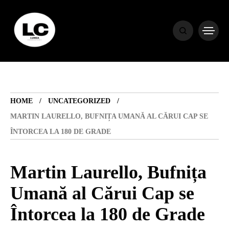
HOME
BLOG
HOME
UNCATEGORIZED
HOROSCOP
MARTIN LAURELLO, BUFNIȚA UMANĂ AL CĂRUI CAP SE
ÎNTORCEA LA 180 DE GRADE
ENGLISH
Martin Laurello, Bufnița
CONTENT
Umană al Cărui Cap se
Întorcea la 180 de Grade
TRAVEL