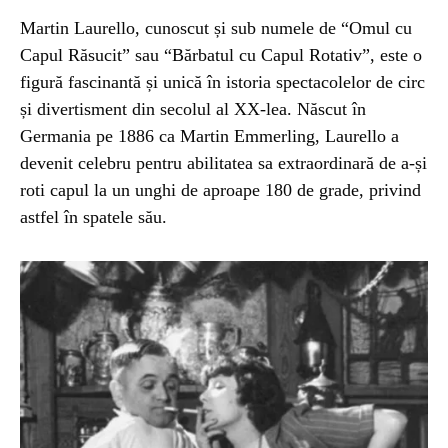
Martin Laurello, cunoscut și sub numele de “Omul cu
STIRI
1 year ago
Capul Răsucit” sau “Bărbatul cu Capul Rotativ”, este o
Barajul Trei Defileuri a Încetinit Rotația
figură fascinantă și unică în istoria spectacolelor de circ
Pământului: Mit sau Realitate?
și divertisment din secolul al XX-lea. Născut în
Germania pe 1886 ca Martin Emmerling, Laurello a
devenit celebru pentru abilitatea sa extraordinară de a-și
BLOG
2 years ago
roti capul la un unghi de aproape 180 de grade, privind
Seriale turcesti:Top 5 cele mai bune seriale
astfel în spatele său.
BLOG
2 years ago
Espressor paduri Senseo blocat?Afla cum îl
poti debloca
ȘTIINȚA
1 year ago
Ai simțit vreodată deja-vu? Află de ce se
întâmplă