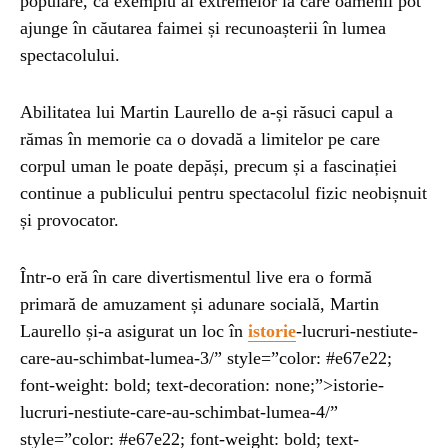
populare, ca exemplu al extremelor la care oamenii pot
ajunge în căutarea faimei și recunoașterii în lumea
spectacolului.
Abilitatea lui Martin Laurello de a-și răsuci capul a
rămas în memorie ca o dovadă a limitelor pe care
corpul uman le poate depăși, precum și a fascinației
continue a publicului pentru spectacolul fizic neobișnuit
și provocator.
Într-o eră în care divertismentul live era o formă
primară de amuzament și adunare socială, Martin
Laurello și-a asigurat un loc în
istorie
-lucruri-nestiute-
care-au-schimbat-lumea-3/” style=”color: #e67e22;
font-weight: bold; text-decoration: none;”>istorie-
lucruri-nestiute-care-au-schimbat-lumea-4/”
style=”color: #e67e22; font-weight: bold; text-