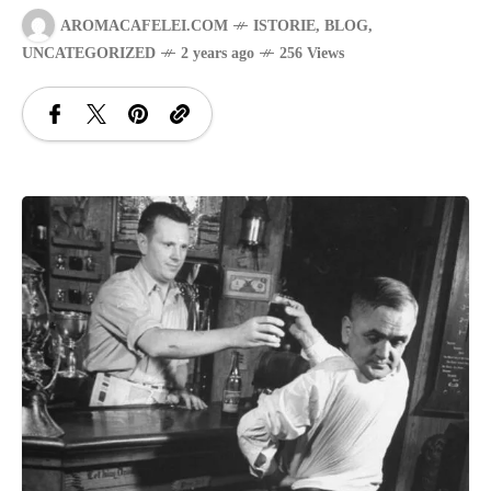
AROMACAFELEI.COM
ISTORIE
,
BLOG
,
SANATATE
UNCATEGORIZED
2 years ago
256 Views
SI
INGRIJIRE
ISTORIE
NATURĂ
STIRI