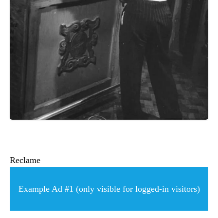
ȘTIINȚA
ANIMALE
OAMENI
INSTALEAZ
A
APLICATIA
Reclame
Example Ad #1 (only visible for logged-in visitors)
POPULAR