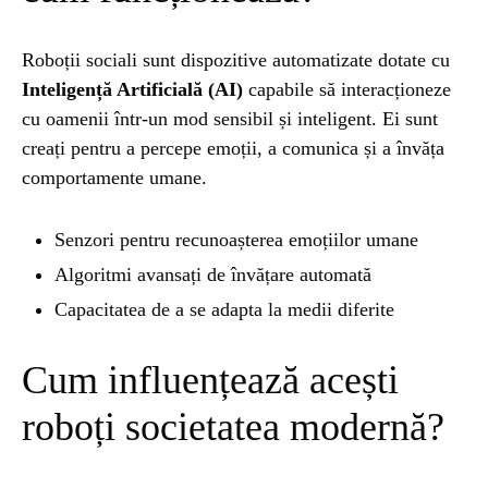
NATURĂ
1 year ago
Roboții sociali sunt dispozitive automatizate dotate cu
Barajul Trei Defileuri a Încetinit Rotația
Inteligență Artificială (AI)
capabile să interacționeze
Pământului: Mit sau Realitate?
cu oamenii într-un mod sensibil și inteligent. Ei sunt
creați pentru a percepe emoții, a comunica și a învăța
comportamente umane.
BLOG
2 years ago
Seriale turcesti:Top 5 cele mai bune seriale
Senzori pentru recunoașterea emoțiilor umane
Algoritmi avansați de învățare automată
BLOG
2 years ago
Capacitatea de a se adapta la medii diferite
Espressor paduri Senseo blocat?Afla cum îl
poti debloca
Cum influențează acești
ȘTIINȚA
1 year ago
roboți societatea modernă?
Ai simțit vreodată deja-vu? Află de ce se
întâmplă