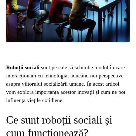
ȘTIINȚA
ANIMALE
OAMENI
INSTALEAZ
Roboții sociali
sunt pe cale să schimbe modul în care
interacționăm cu tehnologia, aducând noi perspective
A
asupra viitorului socializării umane. În acest articol
vom explora importanța acestor inovații și cum ne pot
APLICATIA
influența viețile cotidiene.
Ce sunt roboții sociali și
cum funcționează?
POPULAR