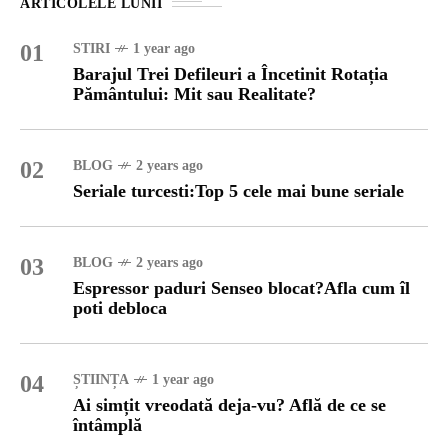
ARTICOLELE LUNII
01
STIRI
1 year ago
Barajul Trei Defileuri a Încetinit Rotația
Pământului: Mit sau Realitate?
02
BLOG
2 years ago
Seriale turcesti:Top 5 cele mai bune seriale
03
BLOG
2 years ago
Espressor paduri Senseo blocat?Afla cum îl
poti debloca
04
ȘTIINȚA
1 year ago
Ai simțit vreodată deja-vu? Află de ce se
întâmplă