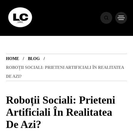
HOME
BLOG
HOME
BLOG
HOROSCOP
ROBOȚII SOCIALI: PRIETENI ARTIFICIALI ÎN REALITATEA
DE AZI?
ENGLISH
Roboții Sociali: Prieteni
CONTENT
Artificiali În Realitatea
De Azi?
TRAVEL