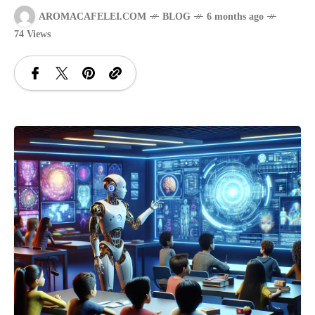
AROMACAFELEI.COM
BLOG
6 months ago
SANATATE
74 Views
SI
INGRIJIRE
ISTORIE
NATURĂ
STIRI