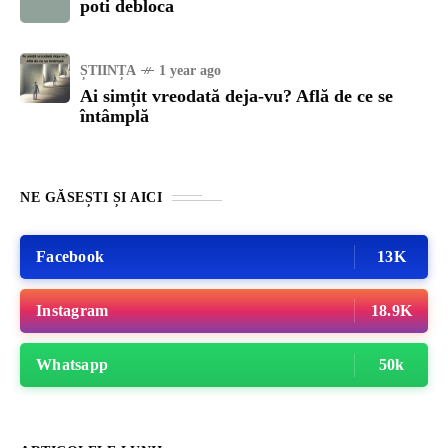
poti debloca
ȘTIINȚA
1 year ago
Ai simțit vreodată deja-vu? Află de ce se
întâmplă
NE GĂSEȘTI ȘI AICI
Facebook
13K
Instagram
18.9K
Whatsapp
50k