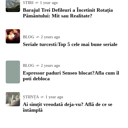
STIRI
1 year ago
Barajul Trei Defileuri a Încetinit Rotația
Pământului: Mit sau Realitate?
BLOG
2 years ago
Seriale turcesti:Top 5 cele mai bune seriale
BLOG
2 years ago
Espressor paduri Senseo blocat?Afla cum îl
poti debloca
ȘTIINȚA
1 year ago
Ai simțit vreodată deja-vu? Află de ce se
întâmplă