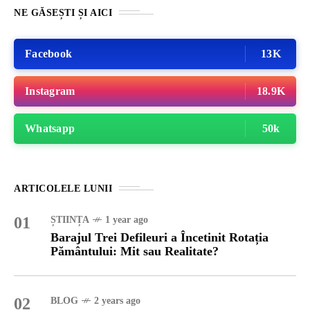
NE GĂSEȘTI ȘI AICI
Facebook
13K
Instagram
18.9K
Whatsapp
50k
ARTICOLELE LUNII
01
ȘTIINȚA
1 year ago
Barajul Trei Defileuri a Încetinit Rotația
Pământului: Mit sau Realitate?
02
BLOG
2 years ago