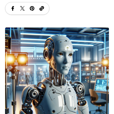
SANATATE
SI
INGRIJIRE
ISTORIE
NATURĂ
STIRI