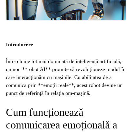
ȘTIINȚA
ANIMALE
OAMENI
Introducere
INSTALEAZ
Într-o lume tot mai dominată de inteligență artificială,
un nou **robot AI** promite să revoluționeze modul în
A
care interacționăm cu mașinile. Cu abilitatea de a
comunica prin **emoții reale**, acest robot devine un
punct de referință în relația om-mașină.
APLICATIA
Cum funcționează
comunicarea emoțională a
POPULAR