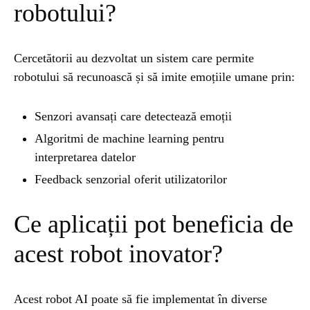
robotului?
ȘTIINȚA
1 year ago
Barajul Trei Defileuri a Încetinit Rotația
Cercetătorii au dezvoltat un sistem care permite
Pământului: Mit sau Realitate?
robotului să recunoască și să imite emoțiile umane prin:
Senzori avansați care detectează emoții
BLOG
2 years ago
Seriale turcesti:Top 5 cele mai bune seriale
Algoritmi de machine learning pentru
interpretarea datelor
Feedback senzorial oferit utilizatorilor
BLOG
2 years ago
Espressor paduri Senseo blocat?Afla cum îl
poti debloca
Ce aplicații pot beneficia de
acest robot inovator?
ȘTIINȚA
1 year ago
Ai simțit vreodată deja-vu? Află de ce se
întâmplă
Acest robot AI poate să fie implementat în diverse