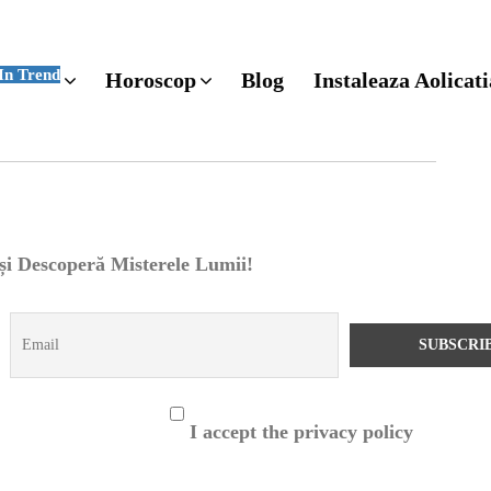
In Trend
Horoscop
Blog
Instaleaza Aolicati
 și Descoperă Misterele Lumii!
I accept the privacy policy