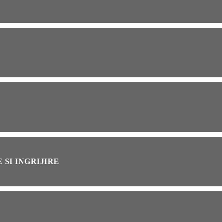
OG
2 years ago
ressor paduri Senseo
cat?Afla cum îl poti
loca
INȚA
1 year ago
simțit vreodată deja-vu?
ă de ce se întâmplă
 SI INGRIJIRE