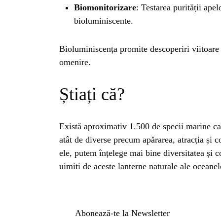
INSTALE
Biomonitorizare
: Testarea purității ape
APLICA
bioluminiscente.
Bioluminiscența promite descoperiri viitoare 
omenire.
Știați că?
Există aproximativ 1.500 de specii marine ca
atât de diverse precum apărarea, atracția și
ele, putem înțelege mai bine diversitatea și 
uimiti de aceste lanterne naturale ale oceanel
Abonează-te la Newsletter