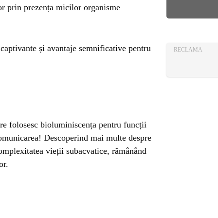
AZA
lor prin prezența micilor organisme
TIA
captivante și avantaje semnificative pentru
RECLAMA
re folosesc bioluminiscența pentru funcții
 comunicarea! Descoperind mai multe despre
complexitatea vieții subacvatice, rămânând
or.