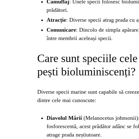
BL
Camuflaj
: Unele specii folosesc biolum
prădători.
HOROSC
Atracție
: Diverse specii atrag prada cu a
Comunicare
: Dincolo de simpla apărare
între membrii aceleași specii.
ENGL
Care sunt speciile cele
CONTE
pești bioluminiscenți?
TRA
Diverse specii marine sunt capabile să creeze
dintre cele mai cunoscute:
SANATATE
Diavolul Mării
(Melanocetus johnsonii):
INGRIJ
fosforescentă, acest prădător adânc se fo
atrage prada neștiutoare.