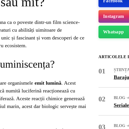
 sau mit?
Facebook
Instagram
una ca o poveste dintr-un film science-
eaturi cu abilități uimitoare de
Whatsapp
unic și fascinant și vom descoperi de ce
tru ecosistem.
ARTICOLELE 
luminiscența?
01
ȘTIINȚ
Baraju
 care organismele
emit lumină
. Acest
că numită luciferină reacționează cu
02
iferază. Aceste reacții chimice generează
BLOG
ME
Seriale
iul marin, acest dar biologic servește mai
03
BLOG