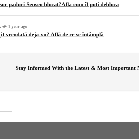
sor paduri Senseo blocat?Afla cum îl poti debloca
A
1 year ago
țit vreodată deja-vu? Află de ce se întâmplă
Stay Informed With the Latest & Most Important
INȚA
1 year ago
ajul Trei Defileuri a
etinit Rotația Pământului:
 sau Realitate?
OG
2 years ago
iale turcesti:Top 5 cele mai
e seriale