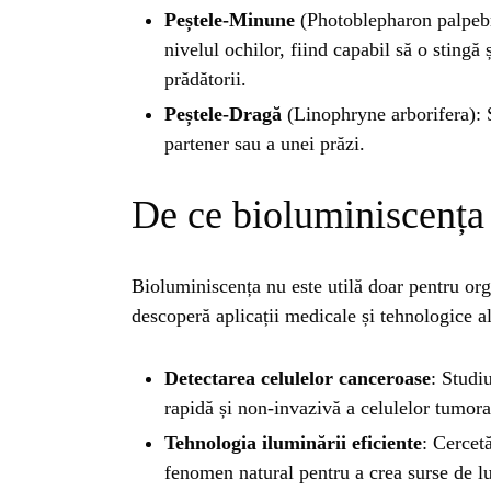
ISTO
Peștele-Minune
(Photoblepharon palpebra
nivelul ochilor, fiind capabil să o stingă
prădătorii.
NATU
Peștele-Dragă
(Linophryne arborifera): S
partener sau a unei prăzi.
ST
De ce bioluminiscența 
ȘTII
Bioluminiscența nu este utilă doar pentru or
ANIM
descoperă aplicații medicale și tehnologice a
Detectarea celulelor canceroase
: Studi
OAME
rapidă și non-invazivă a celulelor tumora
Tehnologia iluminării eficiente
: Cercetă
fenomen natural pentru a crea surse de l