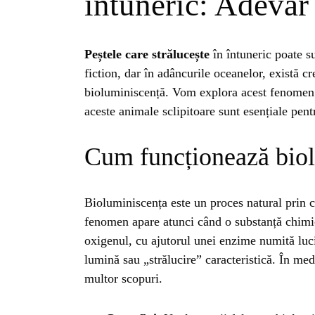
întuneric: Adevăr
Peștele care strălucește
în întuneric poate s
fiction, dar în adâncurile oceanelor, există cr
bioluminiscență. Vom explora acest fenomen 
aceste animale sclipitoare sunt esențiale pen
Cum funcționează bio
Bioluminiscența este un proces natural prin
fenomen apare atunci când o substanță chimi
oxigenul, cu ajutorul unei enzime numită luc
HO
lumină sau „strălucire” caracteristică. În med
multor scopuri.