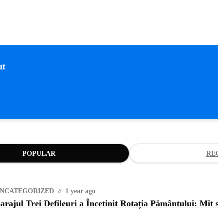
POPULAR
RE
NCATEGORIZED
1 year ago
arajul Trei Defileuri a Încetinit Rotația Pământului: Mit 