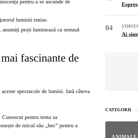
OG
iniscența pentru a se ascunde de
Espres
OP
jutorul luminii emise.
04
ȘTIINȚ
, anumiți pești luminează ca semnal
Ai sim
ISH
 mai fascinante de
NT
POPULAR
VEL
ȘTI
 aceste spectacole de lumini. Iată câteva
Bar
Înc
 SI
Mit
CATEGORII
 Cunoscut pentru tenta sa
IRE
BL
losește de micul său „bec” pentru a
Ser
bun
ANIMALE