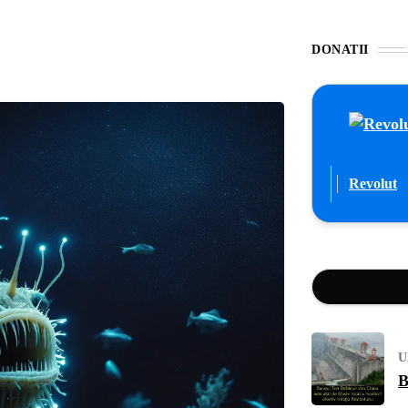
DONATII
Revolut
U
B