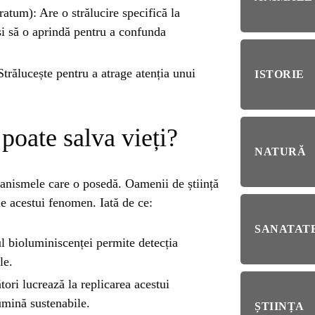
RIE
tum): Are o strălucire specifică la
 și să o aprindă pentru a confunda
BL
RĂ
Esp
blo
trălucește pentru a atrage atenția unui
ISTORIE
deb
IRI
ȘTI
poate salva vieți?
Ai 
NȚA
NATURĂ
Afl
ganismele care o posedă. Oamenii de știință
ALE
le acestui fenomen. Iată de ce:
SANATATE
ul bioluminiscenței permite detecția
NI
le.
tori lucrează la replicarea acestui
umină sustenabile.
ȘTIINȚA