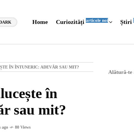
articole noi
Home
Curiozități
Știri
DARK
TE ÎN ÎNTUNERIC: ADEVĂR SAU MIT?
Alătură-te
lucește în
ăr sau mit?
 ago
80 Views