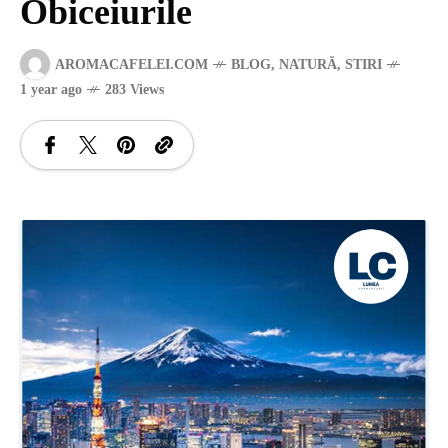
Obiceiurile
SANATATE
AROMACAFELEI.COM
BLOG
,
NATURĂ
,
STIRI
1 year ago
283 Views
SI
INGRIJIRE
ISTORIE
NATURĂ
STIRI