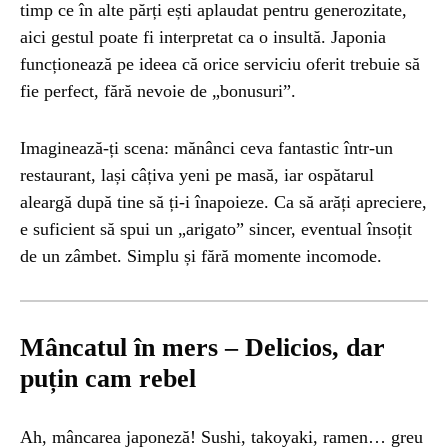
timp ce în alte părți ești aplaudat pentru generozitate,
aici gestul poate fi interpretat ca o insultă. Japonia
funcționează pe ideea că orice serviciu oferit trebuie să
fie perfect, fără nevoie de „bonusuri”.
Imaginează-ți scena: mănânci ceva fantastic într-un
restaurant, lași câțiva yeni pe masă, iar ospătarul
aleargă după tine să ți-i înapoieze. Ca să arăți apreciere,
e suficient să spui un „arigato” sincer, eventual însoțit
de un zâmbet. Simplu și fără momente incomode.
Mâncatul în mers – Delicios, dar
puțin cam rebel
Ah, mâncarea japoneză! Sushi, takoyaki, ramen… greu