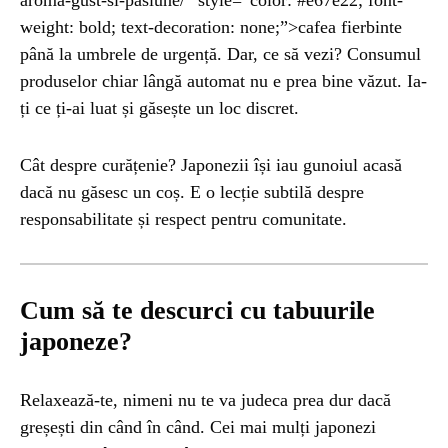
aroma-gust-si-pasiune/” style=”color: #e67e22; font-
weight: bold; text-decoration: none;”>cafea fierbinte
până la umbrele de urgență. Dar, ce să vezi? Consumul
produselor chiar lângă automat nu e prea bine văzut. Ia-
ți ce ți-ai luat și găsește un loc discret.
Cât despre curățenie? Japonezii își iau gunoiul acasă
dacă nu găsesc un coș. E o lecție subtilă despre
responsabilitate și respect pentru comunitate.
Cum să te descurci cu tabuurile
japoneze?
Relaxează-te, nimeni nu te va judeca prea dur dacă
greșești din când în când. Cei mai mulți japonezi