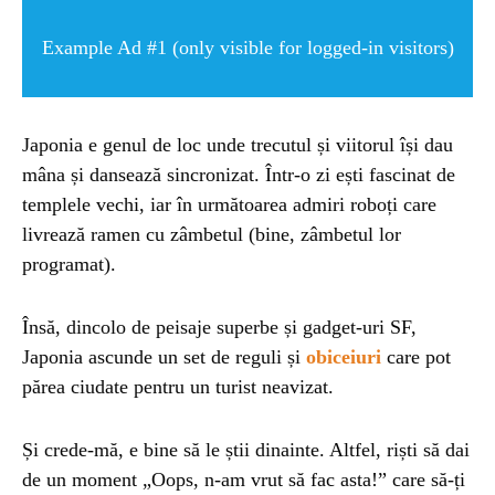
Example Ad #1 (only visible for logged-in visitors)
ȘTIINȚA
1 year ago
Barajul Trei Defileuri a Încetinit Rotația
Pământului: Mit sau Realitate?
Japonia e genul de loc unde trecutul și viitorul își dau
mâna și dansează sincronizat. Într-o zi ești fascinat de
BLOG
2 years ago
templele vechi, iar în următoarea admiri roboți care
Seriale turcesti:Top 5 cele mai bune seriale
livrează ramen cu zâmbetul (bine, zâmbetul lor
programat).
BLOG
2 years ago
Espressor paduri Senseo blocat?Afla cum îl
Însă, dincolo de peisaje superbe și gadget-uri SF,
poti debloca
Japonia ascunde un set de reguli și
obiceiuri
care pot
părea ciudate pentru un turist neavizat.
ȘTIINȚA
1 year ago
Ai simțit vreodată deja-vu? Află de ce se
Și crede-mă, e bine să le știi dinainte. Altfel, riști să dai
întâmplă
de un moment „Oops, n-am vrut să fac asta!” care să-ți