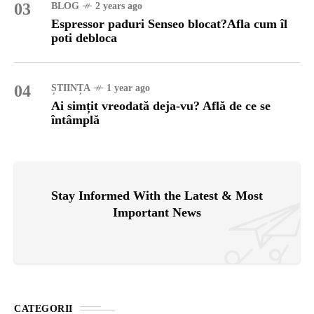
03
BLOG
2 years ago
Espressor paduri Senseo blocat?Afla cum îl
poti debloca
04
ȘTIINȚA
1 year ago
Ai simțit vreodată deja-vu? Află de ce se
întâmplă
Stay Informed With the Latest & Most
Important News
CATEGORII