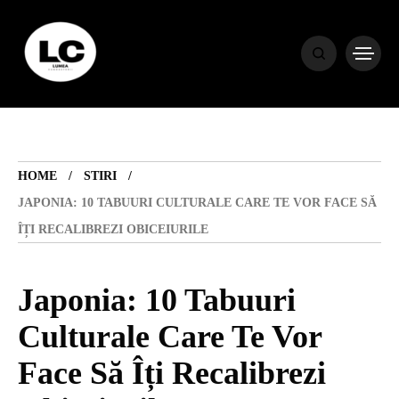
HOME
BLOG
HOME
STIRI
HOROSCOP
JAPONIA: 10 TABUURI CULTURALE CARE TE VOR FACE SĂ
ÎȚI RECALIBREZI OBICEIURILE
ENGLISH
Japonia: 10 Tabuuri
CONTENT
Culturale Care Te Vor
Face Să Îți Recalibrezi
TRAVEL