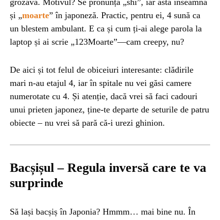
grozavă. Motivul? Se pronunță „shi”, iar asta înseamnă
și „
moarte
” în japoneză. Practic, pentru ei, 4 sună ca
un blestem ambulant. E ca și cum ți-ai alege parola la
laptop și ai scrie „123Moarte”—cam creepy, nu?
De aici și tot felul de obiceiuri interesante: clădirile
mari n-au etajul 4, iar în spitale nu vei găsi camere
numerotate cu 4. Și atenție, dacă vrei să faci cadouri
unui prieten japonez, ține-te departe de seturile de patru
obiecte – nu vrei să pară că-i urezi ghinion.
Bacșișul – Regula inversă care te va
surprinde
Să lași bacșiș în Japonia? Hmmm… mai bine nu. În