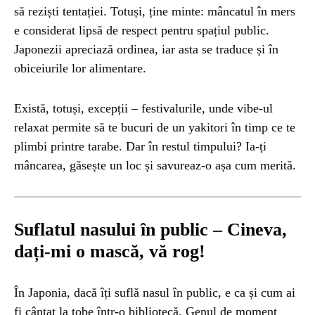
să reziști tentației. Totuși, ține minte: mâncatul în mers
e considerat lipsă de respect pentru spațiul public.
Japonezii apreciază ordinea, iar asta se traduce și în
obiceiurile lor alimentare.
Există, totuși, excepții – festivalurile, unde vibe-ul
relaxat permite să te bucuri de un yakitori în timp ce te
plimbi printre tarabe. Dar în restul timpului? Ia-ți
mâncarea, găsește un loc și savureaz-o așa cum merită.
Suflatul nasului în public – Cineva,
dați-mi o mască, vă rog!
În Japonia, dacă îți suflă nasul în public, e ca și cum ai
fi cântat la tobe într-o bibliotecă. Genul de moment