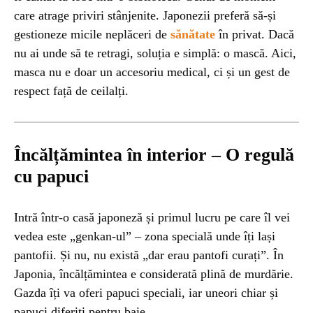
care atrage priviri stânjenite. Japonezii preferă să-și
gestioneze micile neplăceri de
sănătate
în privat. Dacă
nu ai unde să te retragi, soluția e simplă: o mască. Aici,
masca nu e doar un accesoriu medical, ci și un gest de
respect față de ceilalți.
Încălțămintea în interior – O regulă
cu papuci
Intră într-o casă japoneză și primul lucru pe care îl vei
vedea este „genkan-ul” – zona specială unde îți lași
pantofii. Și nu, nu există „dar erau pantofi curați”. În
Japonia, încălțămintea e considerată plină de murdărie.
Gazda îți va oferi papuci speciali, iar uneori chiar și
papuci diferiți pentru baie.