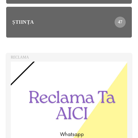
ȘTIINȚA
47
RECLAMA