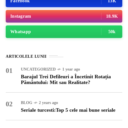
Facebook
13K
Instagram
18.9K
Whatsapp
50k
ARTICOLELE LUNII
01
UNCATEGORIZED
1 year ago
Barajul Trei Defileuri a Încetinit Rotația
Pământului: Mit sau Realitate?
02
BLOG
2 years ago
Seriale turcesti:Top 5 cele mai bune seriale