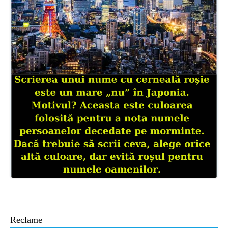
ȘTIINȚA
ANIMALE
OAMENI
INSTALEAZ
A
APLICATIA
Reclame
POPULAR