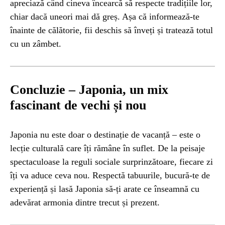
apreciază când cineva încearcă să respecte tradițiile lor,
chiar dacă uneori mai dă greș. Așa că informează-te
înainte de călătorie, fii deschis să înveți și tratează totul
cu un zâmbet.
Concluzie – Japonia, un mix
fascinant de vechi și nou
Japonia nu este doar o destinație de vacanță – este o
lecție culturală care îți rămâne în suflet. De la peisaje
spectaculoase la reguli sociale surprinzătoare, fiecare zi
îți va aduce ceva nou. Respectă tabuurile, bucură-te de
experiență și lasă Japonia să-ți arate ce înseamnă cu
adevărat armonia dintre trecut și prezent.