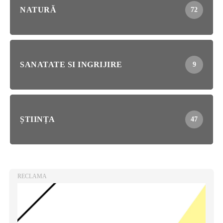
NATURĂ
72
SANATATE SI INGRIJIRE
9
ȘTIINȚA
47
RECLAMA