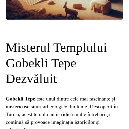
ȘTIINȚA
ANIMALE
OAMENI
Misterul Templului
INSTALEAZ
Gobekli Tepe
Dezvăluit
A
APLICATIA
Gobekli Tepe
este unul dintre cele mai fascinante și
misterioase situri arheologice din lume. Descoperit în
Turcia, acest templu antic ridică multe întrebări și
continuă să provoace imaginația istoricilor și
POPULAR