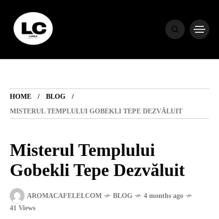
HOME
BLOG
HOME
BLOG
HOROSCOP
MISTERUL TEMPLULUI GOBEKLI TEPE DEZVĂLUIT
ENGLISH
Misterul Templului
Gobekli Tepe Dezvăluit
CONTENT
AROMACAFELEI.COM
BLOG
4 months ago
TRAVEL
41 Views