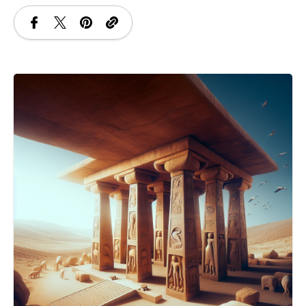
SANATATE
SI
INGRIJIRE
ISTORIE
NATURĂ
STIRI