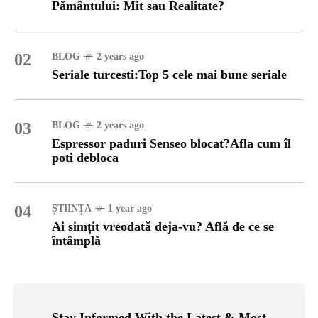
Pământului: Mit sau Realitate?
02
BLOG
2 years ago
Seriale turcesti:Top 5 cele mai bune seriale
03
BLOG
2 years ago
Espressor paduri Senseo blocat?Afla cum îl
poti debloca
04
ȘTIINȚA
1 year ago
Ai simțit vreodată deja-vu? Află de ce se
întâmplă
Stay Informed With the Latest & Most