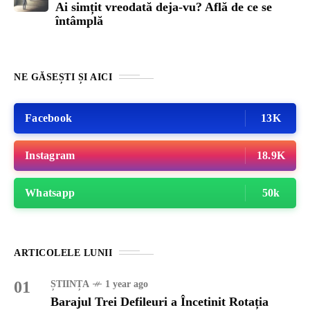
Ai simțit vreodată deja-vu? Află de ce se
întâmplă
NE GĂSEȘTI ȘI AICI
Facebook
13K
Instagram
18.9K
Whatsapp
50k
ARTICOLELE LUNII
01
ȘTIINȚA
1 year ago
Barajul Trei Defileuri a Încetinit Rotația