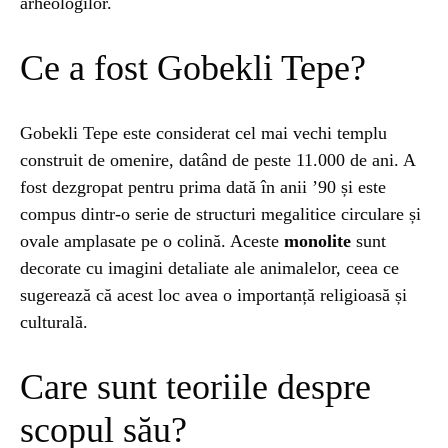
arheologilor.
ȘTIINȚA
1 year ago
Ce a fost Gobekli Tepe?
Barajul Trei Defileuri a Încetinit Rotația
Pământului: Mit sau Realitate?
Gobekli Tepe este considerat cel mai vechi templu
construit de omenire, datând de peste 11.000 de ani. A
BLOG
2 years ago
fost dezgropat pentru prima dată în anii ’90 și este
Seriale turcesti:Top 5 cele mai bune seriale
compus dintr-o serie de structuri megalitice circulare și
ovale amplasate pe o colină. Aceste
monolite
sunt
decorate cu imagini detaliate ale animalelor, ceea ce
BLOG
2 years ago
Espressor paduri Senseo blocat?Afla cum îl
sugerează că acest loc avea o importanță religioasă și
poti debloca
culturală.
Care sunt teoriile despre
ȘTIINȚA
1 year ago
Ai simțit vreodată deja-vu? Află de ce se
scopul său?
întâmplă