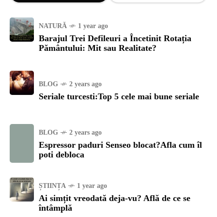
NATURĂ
1 year ago
Barajul Trei Defileuri a Încetinit Rotația
Pământului: Mit sau Realitate?
BLOG
2 years ago
Seriale turcesti:Top 5 cele mai bune seriale
BLOG
2 years ago
Espressor paduri Senseo blocat?Afla cum îl
poti debloca
ȘTIINȚA
1 year ago
Ai simțit vreodată deja-vu? Află de ce se
întâmplă