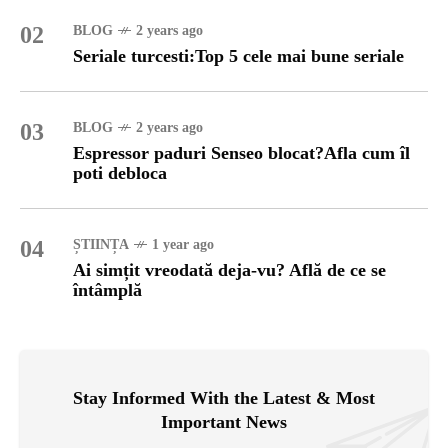
02
BLOG
2 years ago
Seriale turcesti:Top 5 cele mai bune seriale
03
BLOG
2 years ago
Espressor paduri Senseo blocat?Afla cum îl
poti debloca
04
ȘTIINȚA
1 year ago
Ai simțit vreodată deja-vu? Află de ce se
întâmplă
Stay Informed With the Latest & Most
Important News