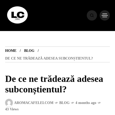
HOME
BLOG
HOME
BLOG
HOROSCOP
DE CE NE TRĂDEAZĂ ADESEA SUBCONȘTIENTUL?
ENGLISH
De ce ne trădează adesea
subconștientul?
CONTENT
AROMACAFELEI.COM
BLOG
4 months ago
TRAVEL
43 Views