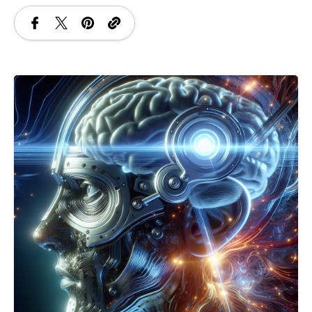
SANATATE
SI
INGRIJIRE
ISTORIE
NATURĂ
STIRI