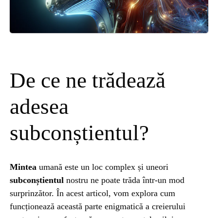
ȘTIINȚA
ANIMALE
OAMENI
De ce ne trădează
INSTALEAZ
adesea
subconștientul?
A
APLICATIA
Mintea
umană este un loc complex și uneori
subconștientul
nostru ne poate trăda într-un mod
surprinzător. În acest articol, vom explora cum
funcționează această parte enigmatică a creierului
POPULAR