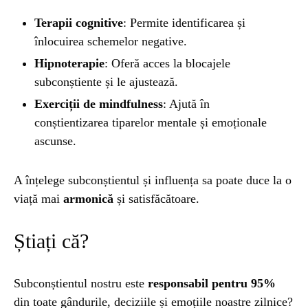
Terapii cognitive
: Permite identificarea și
înlocuirea schemelor negative.
Hipnoterapie
: Oferă acces la blocajele
subconștiente și le ajustează.
Exerciții de mindfulness
: Ajută în
conștientizarea tiparelor mentale și emoționale
ascunse.
A înțelege subconștientul și influența sa poate duce la o
viață mai
armonică
și satisfăcătoare.
Știați că?
Subconștientul nostru este
responsabil pentru 95%
din toate gândurile, deciziile și emoțiile noastre zilnice?