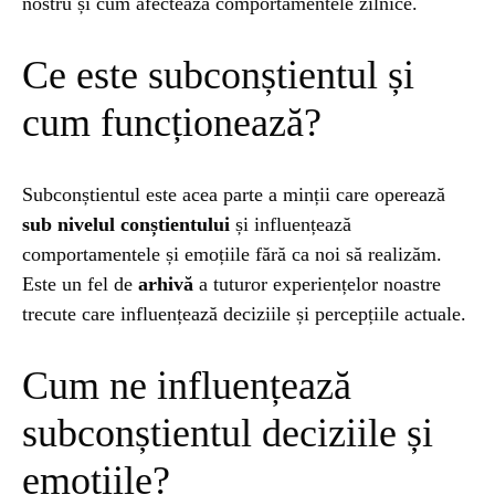
nostru și cum afectează comportamentele zilnice.
NATURĂ
1 year ago
Ce este subconștientul și
Barajul Trei Defileuri a Încetinit Rotația
Pământului: Mit sau Realitate?
cum funcționează?
BLOG
2 years ago
Subconștientul este acea parte a minții care operează
Seriale turcesti:Top 5 cele mai bune seriale
sub nivelul conștientului
și influențează
comportamentele și emoțiile fără ca noi să realizăm.
Este un fel de
arhivă
a tuturor experiențelor noastre
BLOG
2 years ago
trecute care influențează deciziile și percepțiile actuale.
Espressor paduri Senseo blocat?Afla cum îl
poti debloca
Cum ne influențează
ȘTIINȚA
1 year ago
subconștientul deciziile și
Ai simțit vreodată deja-vu? Află de ce se
întâmplă
emoțiile?