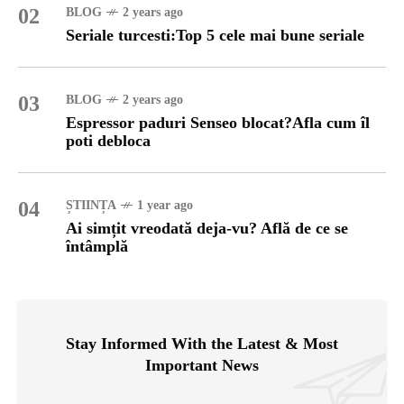
02
BLOG
2 years ago
Seriale turcesti:Top 5 cele mai bune seriale
03
BLOG
2 years ago
Espressor paduri Senseo blocat?Afla cum îl
poti debloca
04
ȘTIINȚA
1 year ago
Ai simțit vreodată deja-vu? Află de ce se
întâmplă
Stay Informed With the Latest & Most
Important News