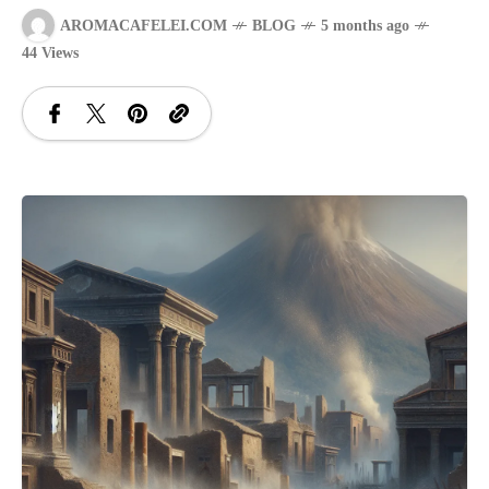
AROMACAFELEI.COM
BLOG
5 months ago
SANATATE
44 Views
SI
INGRIJIRE
ISTORIE
NATURĂ
STIRI