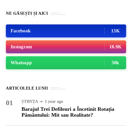
NE GĂSEȘTI ȘI AICI
Facebook
13K
Instagram
18.9K
Whatsapp
50k
ARTICOLELE LUNII
01
ȘTIINȚA
1 year ago
Barajul Trei Defileuri a Încetinit Rotația
Pământului: Mit sau Realitate?