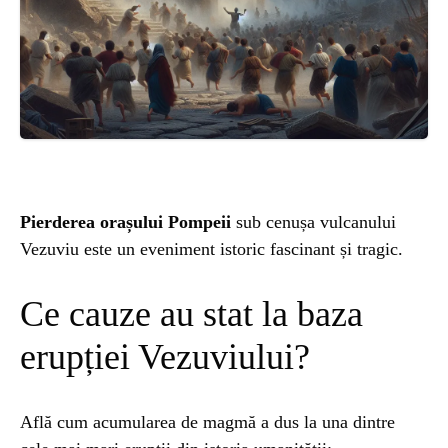
ȘTIINȚA
ANIMALE
OAMENI
INSTALEAZ
Pierderea orașului Pompeii
sub cenușa vulcanului
Vezuviu este un eveniment istoric fascinant și tragic.
A
Ce cauze au stat la baza
APLICATIA
erupției Vezuviului?
Află cum acumularea de magmă a dus la una dintre
POPULAR