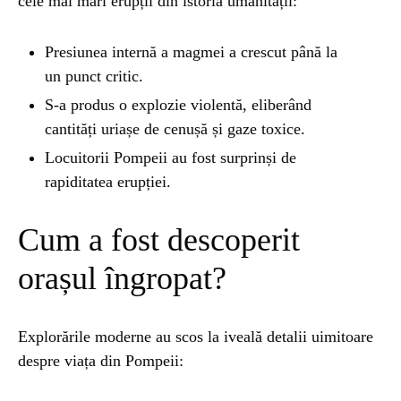
cele mai mari erupții din istoria umanității:
ȘTIINȚA
1 year ago
Presiunea internă a magmei a crescut până la
Barajul Trei Defileuri a Încetinit Rotația
un punct critic.
Pământului: Mit sau Realitate?
S-a produs o explozie violentă, eliberând
cantități uriașe de cenușă și gaze toxice.
BLOG
2 years ago
Locuitorii Pompeii au fost surprinși de
Seriale turcesti:Top 5 cele mai bune seriale
rapiditatea erupției.
Cum a fost descoperit
BLOG
2 years ago
Espressor paduri Senseo blocat?Afla cum îl
orașul îngropat?
poti debloca
Explorările moderne au scos la iveală detalii uimitoare
ȘTIINȚA
1 year ago
Ai simțit vreodată deja-vu? Află de ce se
despre viața din Pompeii:
întâmplă