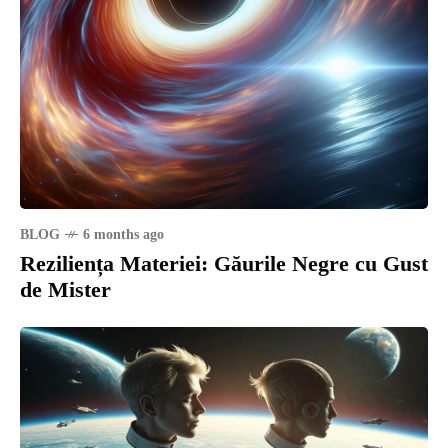
BLOG
6 months ago
Reziliența Materiei: Găurile Negre cu Gust
de Mister