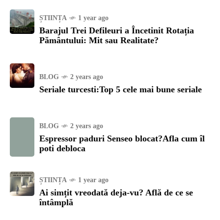
ȘTIINȚA
1 year ago
Barajul Trei Defileuri a Încetinit Rotația
Pământului: Mit sau Realitate?
BLOG
2 years ago
Seriale turcesti:Top 5 cele mai bune seriale
BLOG
2 years ago
Espressor paduri Senseo blocat?Afla cum îl
poti debloca
ȘTIINȚA
1 year ago
Ai simțit vreodată deja-vu? Află de ce se
întâmplă