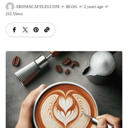
AROMACAFELEI.COM
BLOG
2 years ago
SANATATE
212 Views
SI
INGRIJIRE
ISTORIE
NATURĂ
STIRI