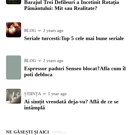
Barajul Trei Defileuri a Încetinit Rotația
Pământului: Mit sau Realitate?
BLOG
2 years ago
Seriale turcesti:Top 5 cele mai bune seriale
BLOG
2 years ago
Espressor paduri Senseo blocat?Afla cum îl
poti debloca
ȘTIINȚA
1 year ago
Ai simțit vreodată deja-vu? Află de ce se
întâmplă
NE GĂSEȘTI ȘI AICI