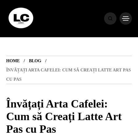
HOME
BLOG
HOME
BLOG
HOROSCOP
ÎNVĂȚAȚI ARTA CAFELEI: CUM SĂ CREAȚI LATTE ART PAS
CU PAS
ENGLISH
Învățați Arta Cafelei:
CONTENT
Cum să Creați Latte Art
Pas cu Pas
TRAVEL