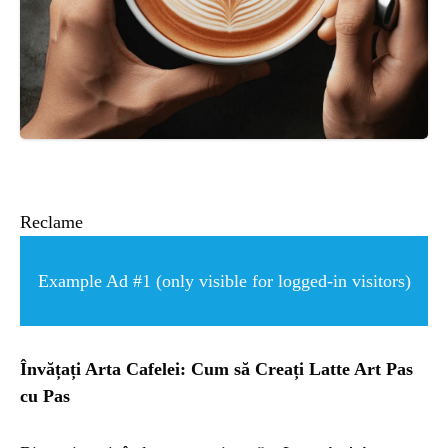
ȘTIINȚA
ANIMALE
OAMENI
INSTALEAZ
Reclame
A
Example Ad #1 (only visible for logged-in visitors)
APLICATIA
Învățați Arta Cafelei: Cum să Creați Latte Art Pas
cu Pas
POPULAR