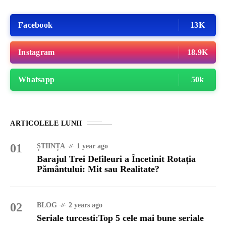
Facebook
13K
Instagram
18.9K
Whatsapp
50k
ARTICOLELE LUNII
01
ȘTIINȚA
1 year ago
Barajul Trei Defileuri a Încetinit Rotația
Pământului: Mit sau Realitate?
02
BLOG
2 years ago
Seriale turcesti:Top 5 cele mai bune seriale