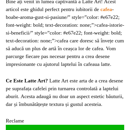
Bine ați venit în lumea captivantă a Latte Art! Acest
articol este ghidul perfect pentru iubitorii de
cafea
-
ȘTIINȚA
1 year ago
boabe-aroma-gust-si-pasiune/” style=”color: #e67e22;
Barajul Trei Defileuri a Încetinit Rotația
font-weight: bold; text-decoration: none;”>cafea-istorie-
Pământului: Mit sau Realitate?
si-beneficii/” style=”color: #e67e22; font-weight: bold;
text-decoration: none;”>cafea care doresc să învețe cum
să aducă un plus de artă în ceașca lor de cafea. Vom
BLOG
2 years ago
Seriale turcesti:Top 5 cele mai bune seriale
parcurge fiecare pas necesar pentru a crea desene
impresionante cu ajutorul laptelui în cafeaua latte.
BLOG
2 years ago
Ce Este Latte Art?
Latte Art este arta de a crea desene
Espressor paduri Senseo blocat?Afla cum îl
pe suprafața cafelei prin turnarea controlată a laptelui
poti debloca
aburit. Acesta adaugă nu doar un aspect estetic băuturii,
dar și îmbunătățește textura și gustul acesteia.
ȘTIINȚA
1 year ago
Ai simțit vreodată deja-vu? Află de ce se
Reclame
întâmplă