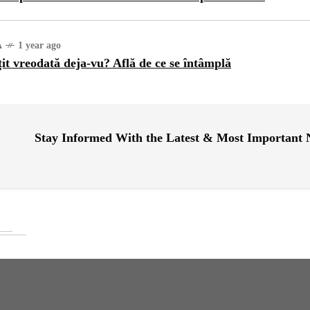
A
1 year ago
țit vreodată deja-vu? Află de ce se întâmplă
Stay Informed With the Latest & Most Important
URĂ
1 year ago
ajul Trei Defileuri a
etinit Rotația Pământului:
 sau Realitate?
OG
2 years ago
iale turcesti:Top 5 cele mai
e seriale