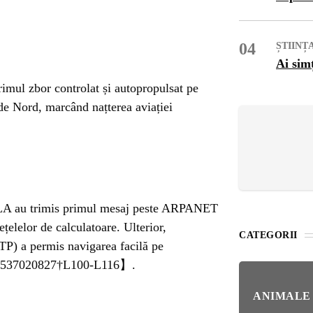
OG
OP
04
ȘTIINȚ
Ai sim
ISH
primul zbor controlat și autopropulsat pe
e Nord, marcând națterea aviației
NT
POPULAR
VEL
NAT
CLA au trimis primul mesaj peste ARPANET
Bar
Înc
țelelor de calculatoare. Ulterior,
 SI
CATEGORII
Mit
TP) a permis navigarea facilă pe
537020827†L100-L116】.
IRE
BL
Ser
ANIMALE
bun