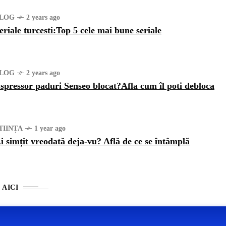
LOG
2 years ago
eriale turcesti:Top 5 cele mai bune seriale
LOG
2 years ago
spressor paduri Senseo blocat?Afla cum îl poti debloca
TIINȚA
1 year ago
i simțit vreodată deja-vu? Află de ce se întâmplă
 AICI