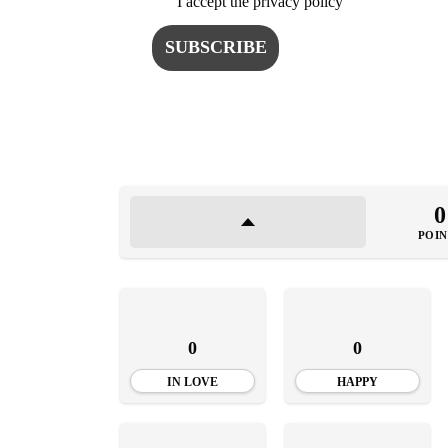
I accept the privacy policy
0
POIN
0
0
IN LOVE
HAPPY