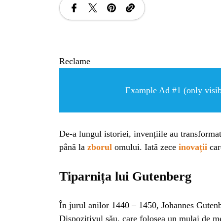
Reclame
Example Ad #1 (only visibl
De-a lungul istoriei, invențiile au transformat 
până la
zborul
omului. Iată zece
inovații
car
Tiparnița lui Gutenberg
În jurul anilor 1440 – 1450, Johannes Gutenbe
Dispozitivul său, care folosea un mulaj de me