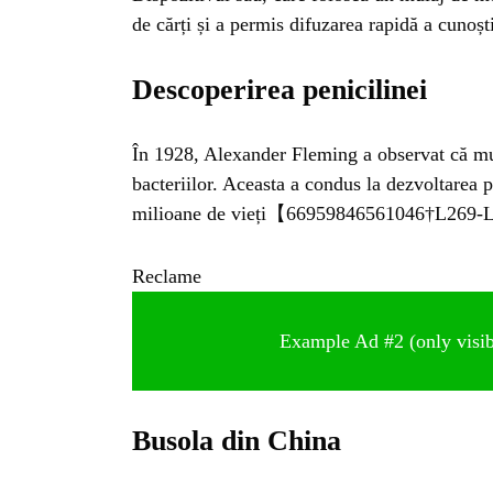
de cărți și a permis difuzarea rapidă a c
Descoperirea penicilinei
În 1928, Alexander Fleming a observat că mu
bacteriilor. Aceasta a condus la dezvoltarea pe
milioane de vieți【66959846561046†L269
Reclame
Example Ad #2 (only visibl
Busola din China