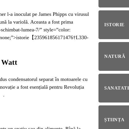
RIE
r l-a inoculat pe James Phipps cu virusul
BL
nă la variolă. Aceasta a fost prima
RĂ
Esp
ISTORIE
blo
u-schimbat-lumea-7/” style=”color:
deb
on: none;”>istorie【235961856171476†L330-
IRI
ȘTI
NATURĂ
Ai 
s Watt
NȚA
Afl
odus condensatorul separat în motoarele cu
ALE
novație a fost esențială pentru Revoluția
SANATATE
】.
NI
ȘTIINȚA
ntr-un spațiu sau din alimente. Până la