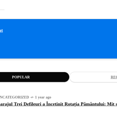
POPULAR
RE
NCATEGORIZED
1 year ago
arajul Trei Defileuri a Încetinit Rotația Pământului: Mit 