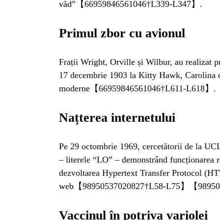
BL
văd”【66959846561046†L339-L347】.
HOROSC
Primul zbor cu avionul
ENGL
Frații Wright, Orville și Wilbur, au realizat 
17 decembrie 1903 la Kitty Hawk, Carolina d
moderne【66959846561046†L611-L618】.
CONTE
Națterea internetului
TRA
Pe 29 octombrie 1969, cercetătorii de la U
– literele “LO” – demonstrând funcționarea re
SANATATE
dezvoltarea Hypertext Transfer Protocol (HT
web【98950537020827†L58-L75】【98950
INGRIJ
Vaccinul în potriva variolei