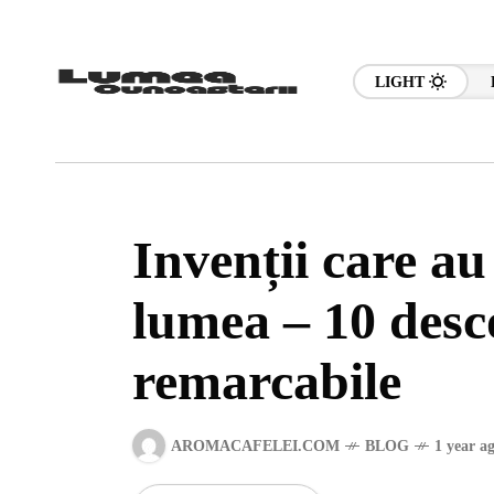
LIGHT
Invenții care a
lumea – 10 desc
remarcabile
AROMACAFELEI.COM
BLOG
1 year a