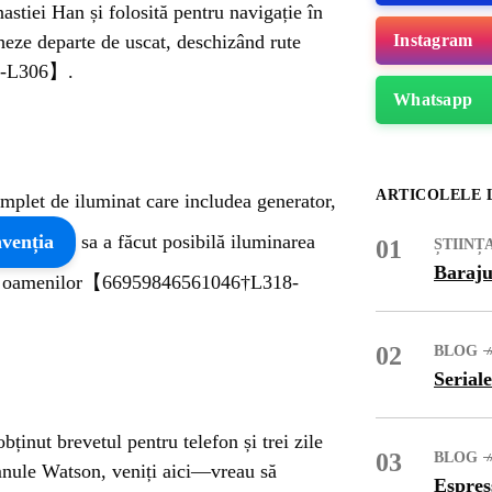
astiei Han și folosită pentru navigație în
heze departe de uscat, deschizând rute
Instagram
5-L306】.
Whatsapp
ARTICOLELE 
mplet de iluminat care includea generator,
nvenția
sa a făcut posibilă iluminarea
01
ȘTIINȚ
Baraju
 ale oamenilor【66959846561046†L318-
02
BLOG
Seriale
ME
inut brevetul pentru telefon și trei zile
03
BLOG
mnule Watson, veniți aici—vreau să
Espres