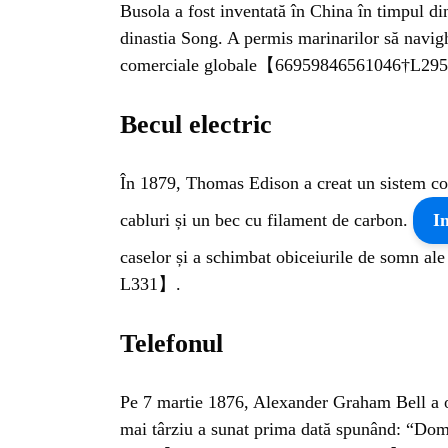
Busola a fost inventată în China în timpul din
dinastia Song. A permis marinarilor să navig
comerciale globale【66959846561046†L29
Becul electric
În 1879, Thomas Edison a creat un sistem co
cabluri și un bec cu filament de carbon.
I
caselor și a schimbat obiceiurile de somn
L331】.
Telefonul
HO
Pe 7 martie 1876, Alexander Graham Bell a obț
mai târziu a sunat prima dată spunând: “Do