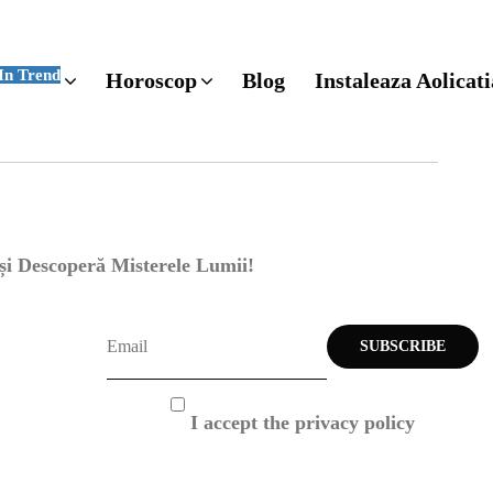
In Trend
Horoscop
Blog
Instaleaza Aolicati
 și Descoperă Misterele Lumii!
I accept the privacy policy