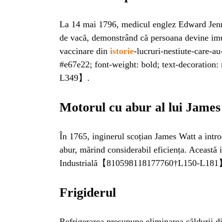
ISTO
La 14 mai 1796, medicul englez Edward Jenne
de vacă, demonstrând că persoana devine imu
NATU
vaccinare din
istorie
-lucruri-nestiute-care-a
#e67e22; font-weight: bold; text-decorati
ST
L349】.
Motorul cu abur al lui Jame
ȘTII
În 1765, inginerul scoțian James Watt a intr
ANIM
abur, mărind considerabil eficiența. Această i
Industrială【810598118177760†L150-L181
OAME
Frigiderul
Refrigerarea presupune eliminarea căldurii di