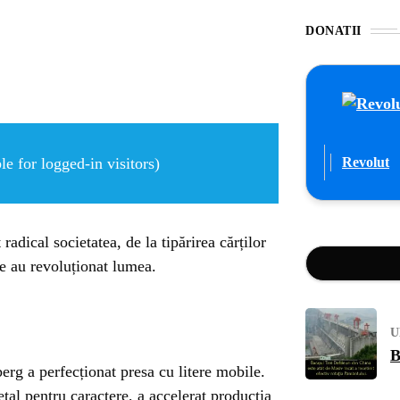
DONATII
e for logged-in visitors)
Revolut
radical societatea, de la tipărirea cărților
e au revoluționat lumea.
U
B
rg a perfecționat presa cu litere mobile.
tal pentru caractere, a accelerat producția