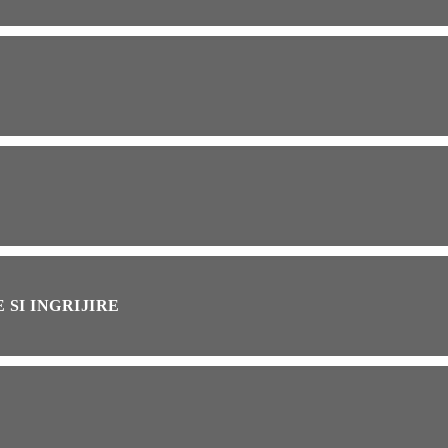
OG
2 years ago
ressor paduri Senseo
cat?Afla cum îl poti
loca
INȚA
1 year ago
simțit vreodată deja-vu?
ă de ce se întâmplă
 SI INGRIJIRE