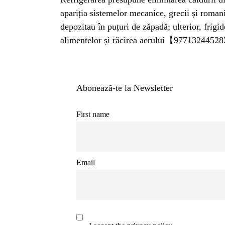
INSTALE
apariția sistemelor mecanice, grecii și roman
APLICA
depozitau în puțuri de zăpadă; ulterior, frig
alimentelor și răcirea aerului【977132445
Abonează-te la Newsletter
First name
Email