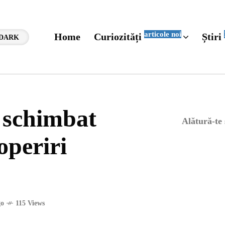
articole noi
Home
Curiozități
Știri
DARK
u schimbat
Alătură-te
operiri
go
115 Views