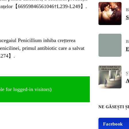
unoștințelor【66959846561046†L239-L249】.
B
S
cegaiul Penicillium inhiba crețterea
B
nicilinei, primul antibiotic care a salvat
E
-L274】.
Ș
A
e for logged-in visitors)
NE GĂSEȘTI ȘI
Facebook