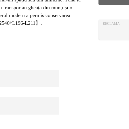
AZA
ii transportau gheață din munți și o
TIA
iderul modern a permis conservarea
282546†L196-L211】.
RECLAMA