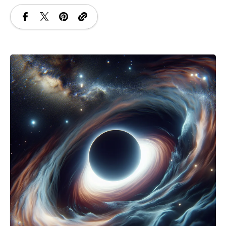
SANATATE
SI
INGRIJIRE
ISTORIE
NATURĂ
STIRI