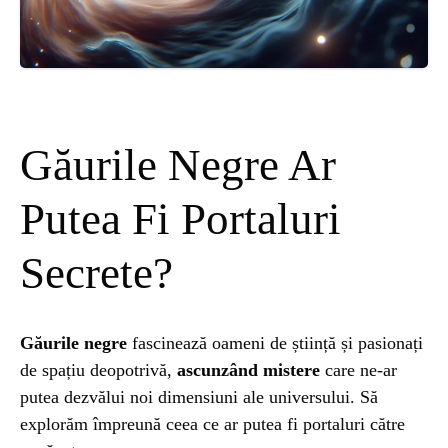
ȘTIINȚA
ANIMALE
OAMENI
Găurile Negre Ar
INSTALEAZ
Putea Fi Portaluri
Secrete?
A
APLICATIA
Găurile negre
fascinează oameni de știință și pasionați
de spațiu deopotrivă,
ascunzând mistere
care ne-ar
putea dezvălui noi dimensiuni ale universului. Să
explorăm împreună ceea ce ar putea fi portaluri către
POPULAR