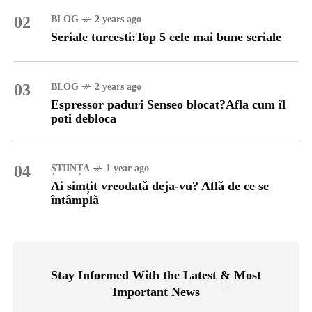
02
BLOG
2 years ago
Seriale turcesti:Top 5 cele mai bune seriale
03
BLOG
2 years ago
Espressor paduri Senseo blocat?Afla cum îl
poti debloca
04
ȘTIINȚA
1 year ago
Ai simțit vreodată deja-vu? Află de ce se
întâmplă
Stay Informed With the Latest & Most
Important News