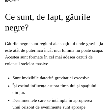
nevăzut.
NATURĂ
1 year ago
Ce sunt, de fapt, găurile
Barajul Trei Defileuri a Încetinit Rotația
Pământului: Mit sau Realitate?
negre?
BLOG
2 years ago
Găurile negre sunt regiuni ale spațiului unde gravitația
Seriale turcesti:Top 5 cele mai bune seriale
este atât de puternică încât nici lumina nu poate scăpa.
Acestea sunt formate în cel mai adesea cazuri de
colapsul stelelor masive.
BLOG
2 years ago
Espressor paduri Senseo blocat?Afla cum îl
poti debloca
Sunt invizibile datorită gravitației excesive.
Își extind influența asupra timpului și spațiului
din jur.
ȘTIINȚA
1 year ago
Ai simțit vreodată deja-vu? Află de ce se
Evenimentele care se întâmplă în apropierea
întâmplă
unui orizont de evenimente sunt aproape