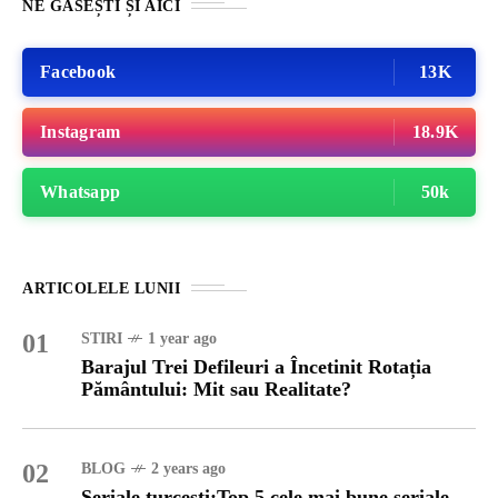
NE GĂSEȘTI ȘI AICI
Facebook
13K
Instagram
18.9K
Whatsapp
50k
ARTICOLELE LUNII
01
STIRI
1 year ago
Barajul Trei Defileuri a Încetinit Rotația
Pământului: Mit sau Realitate?
02
BLOG
2 years ago
Seriale turcesti:Top 5 cele mai bune seriale