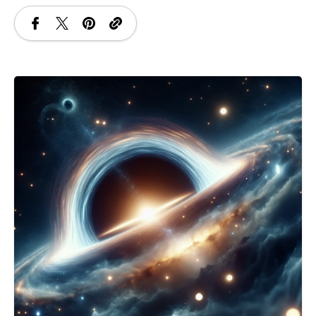
SANATATE
SI
INGRIJIRE
ISTORIE
NATURĂ
STIRI