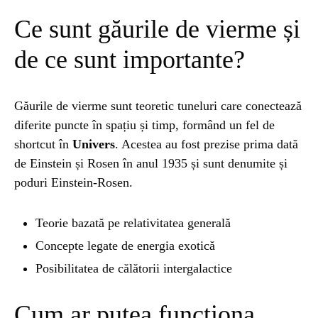
Ce sunt găurile de vierme și
STIRI
1 year ago
Barajul Trei Defileuri a Încetinit Rotația
de ce sunt importante?
Pământului: Mit sau Realitate?
Găurile de vierme sunt teoretic tuneluri care conectează
BLOG
2 years ago
diferite puncte în spațiu și timp, formând un fel de
Seriale turcesti:Top 5 cele mai bune seriale
shortcut în
Univers
. Acestea au fost prezise prima dată
de Einstein și Rosen în anul 1935 și sunt denumite și
poduri Einstein-Rosen.
BLOG
2 years ago
Espressor paduri Senseo blocat?Afla cum îl
poti debloca
Teorie bazată pe relativitatea generală
Concepte legate de energia exotică
Posibilitatea de călătorii intergalactice
ȘTIINȚA
1 year ago
Ai simțit vreodată deja-vu? Află de ce se
întâmplă
Cum ar putea funcționa