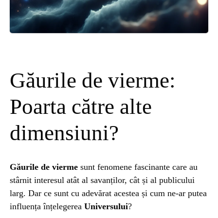
ȘTIINȚA
ANIMALE
OAMENI
Găurile de vierme:
INSTALEAZ
Poarta către alte
dimensiuni?
A
APLICATIA
Găurile de vierme
sunt fenomene fascinante care au
stârnit interesul atât al savanților, cât și al publicului
larg. Dar ce sunt cu adevărat acestea și cum ne-ar putea
influența înțelegerea
Universului
?
POPULAR