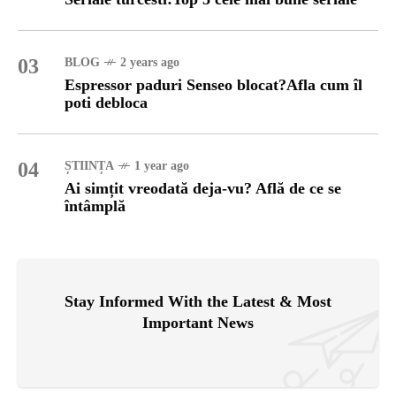
03
BLOG
2 years ago
Espressor paduri Senseo blocat?Afla cum îl
poti debloca
04
ȘTIINȚA
1 year ago
Ai simțit vreodată deja-vu? Află de ce se
întâmplă
Stay Informed With the Latest & Most
Important News