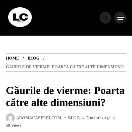
HOME
BLOG
HOME
BLOG
HOROSCOP
GĂURILE DE VIERME: POARTA CĂTRE ALTE DIMENSIUNI?
ENGLISH
Găurile de vierme: Poarta
către alte dimensiuni?
CONTENT
AROMACAFELEI.COM
BLOG
5 months ago
TRAVEL
59 Views