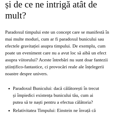
și de ce ne intrigă atât de
STIRI
1 year ago
mult?
Barajul Trei Defileuri a Încetinit Rotația
Pământului: Mit sau Realitate?
Paradoxul timpului este un concept care se manifestă în
mai multe moduri, cum ar fi paradoxul bunicului sau
BLOG
2 years ago
efectele gravitației asupra timpului. De exemplu, cum
Seriale turcesti:Top 5 cele mai bune seriale
poate un eveniment care nu a avut loc să aibă un efect
asupra viitorului? Aceste întrebări nu sunt doar fantezii
științifico-fantastice, ci provocări reale ale înțelegerii
BLOG
2 years ago
noastre despre univers.
Espressor paduri Senseo blocat?Afla cum îl
poti debloca
Paradoxul Bunicului: dacă călătorești în trecut
și împiedici existența bunicului tău, cum ai
ȘTIINȚA
1 year ago
putea să te naști pentru a efectua călătoria?
Ai simțit vreodată deja-vu? Află de ce se
întâmplă
Relativitatea Timpului: Einstein ne învață că