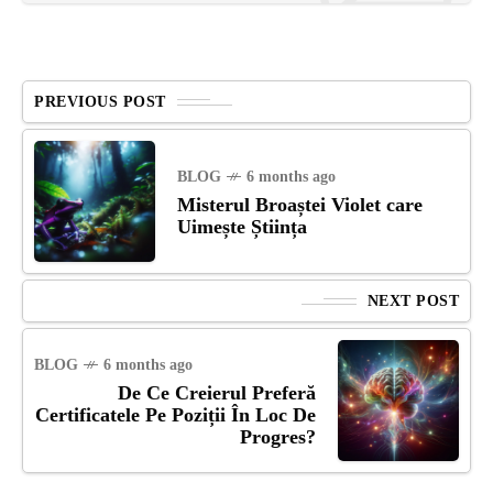
PREVIOUS POST
BLOG
6 months ago
Misterul Broaștei Violet care
Uimește Știința
NEXT POST
BLOG
6 months ago
De Ce Creierul Preferă
Certificatele Pe Poziții În Loc De
Progres?