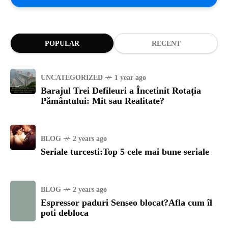
POPULAR
RECENT
UNCATEGORIZED
1 year ago
Barajul Trei Defileuri a Încetinit Rotația
Pământului: Mit sau Realitate?
BLOG
2 years ago
Seriale turcesti:Top 5 cele mai bune seriale
BLOG
2 years ago
Espressor paduri Senseo blocat?Afla cum îl
poti debloca