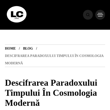
HOME
BLOG
HOME
BLOG
HOROSCOP
DESCIFRAREA PARADOXULUI TIMPULUI ÎN COSMOLOGIA
MODERNĂ
ENGLISH
Descifrarea Paradoxului
CONTENT
Timpului În Cosmologia
Modernă
TRAVEL