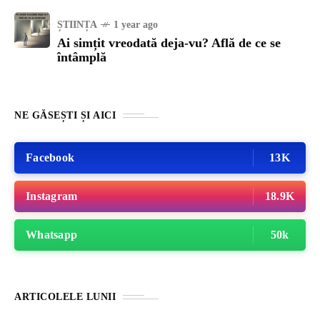
ȘTIINȚA
1 year ago
Ai simțit vreodată deja-vu? Află de ce se
întâmplă
NE GĂSEȘTI ȘI AICI
Facebook
13K
Instagram
18.9K
Whatsapp
50k
ARTICOLELE LUNII