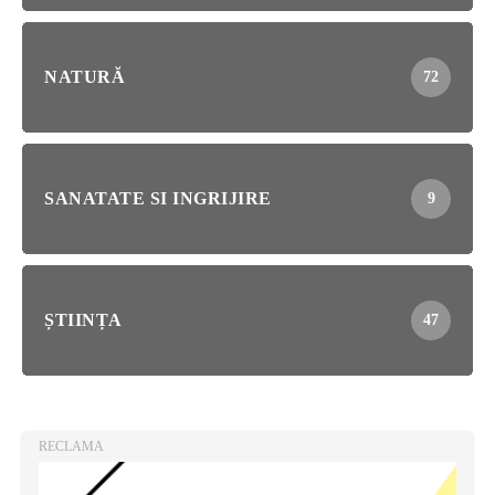
NATURĂ
72
SANATATE SI INGRIJIRE
9
ȘTIINȚA
47
RECLAMA