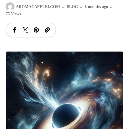
AROMACAFELEI.COM
BLOG
6 months ago
SANATATE
75 Views
SI
INGRIJIRE
ISTORIE
NATURĂ
STIRI