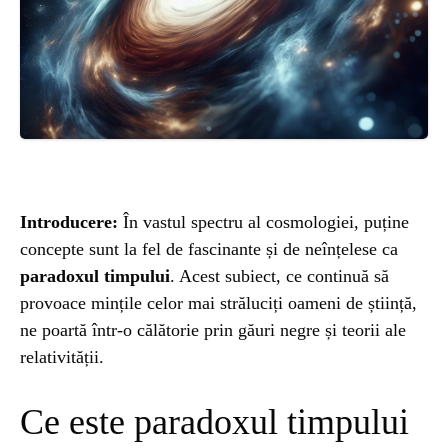
ȘTIINȚA
ANIMALE
OAMENI
INSTALEAZ
Introducere:
În vastul spectru al cosmologiei, puține
concepte sunt la fel de fascinante și de neînțelese ca
A
paradoxul timpului
. Acest subiect, ce continuă să
provoace mințile celor mai străluciți oameni de știință,
APLICATIA
ne poartă într-o călătorie prin găuri negre și teorii ale
relativității.
Ce este paradoxul timpului
POPULAR