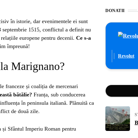
DONATII
isiv în istorie, dar evenimentele ei sunt
3 septembrie 1515, conflictul a definit nu
i relațiile europene pentru decenii.
Ce s-a
rim împreună!
Revolut
e la Marignano?
le franceze și coaliția de mercenari
eastă bătălie?
Franța, sub conducerea
influența în peninsula italiană. Plănuită ca
flict de două zile.
S
B
ța și Sfântul Imperiu Roman pentru