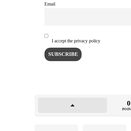
ISTO
Email
NATU
I accept the privacy policy
ST
ȘTII
ANIM
0
OAME
POIN