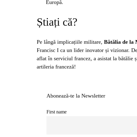
BL
Europă.
HOROSC
Știați că?
ENGL
Pe lângă implicațiile militare,
Bătălia de la
Francisc I ca un lider inovator și vizionar. 
CONTE
aflat în serviciul francez, a asistat la bătălie
artileria franceză!
TRA
Abonează-te la Newsletter
SANATATE
First name
INGRIJ