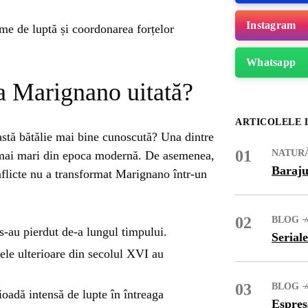
Instagram
me de luptă și coordonarea forțelor
Whatsapp
la Marignano uitată?
ARTICOLELE 
eastă bătălie mai bine cunoscută? Una dintre
01
NATUR
le mai mari din epoca modernă. De asemenea,
Baraju
nflicte nu a transformat Marignano într-un
02
BLOG
-au pierdut de-a lungul timpului.
Seriale
ME
le ulterioare din secolul XVI au
03
BLOG
oadă intensă de lupte în întreaga
Espres