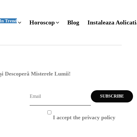
In Trend
Horoscop
Blog
Instaleaza Aolicati
 și Descoperă Misterele Lumii!
I accept the privacy policy