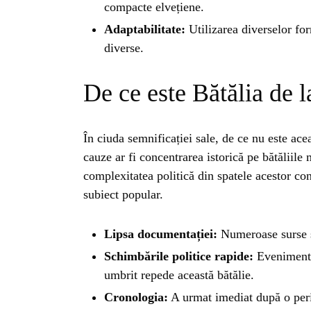
compacte elvețiene.
Adaptabilitate:
Utilizarea diverselor for
diverse.
De ce este Bătălia de 
În ciuda semnificației sale, de ce nu este ac
cauze ar fi concentrarea istorică pe bătălii
complexitatea politică din spatele acestor co
subiect popular.
Lipsa documentației:
Numeroase surse s
HO
Schimbările politice rapide:
Evenimente
umbrit repede această bătălie.
Cronologia:
A urmat imediat după o peri