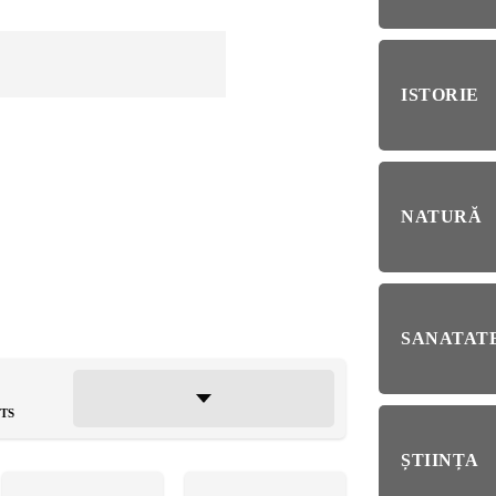
RIE
BL
RĂ
Esp
ISTORIE
blo
deb
IRI
ȘTI
NATURĂ
Ai 
NȚA
Afl
ALE
SANATATE
NI
TS
ȘTIINȚA