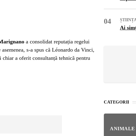
OG
OP
04
ȘTIINȚ
Ai sim
ISH
 Marignano
a consolidat reputația regelui
De asemenea, s-a spus că Léonardo da Vinci,
NT
 și chiar a oferit consultanță tehnică pentru
POPULAR
VEL
NAT
Bar
Înc
 SI
CATEGORII
Mit
IRE
BL
Ser
ANIMALE
bun