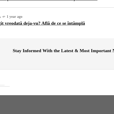
A
1 year ago
țit vreodată deja-vu? Află de ce se întâmplă
Stay Informed With the Latest & Most Important
URĂ
1 year ago
ajul Trei Defileuri a
etinit Rotația Pământului:
 sau Realitate?
OG
2 years ago
iale turcesti:Top 5 cele mai
e seriale