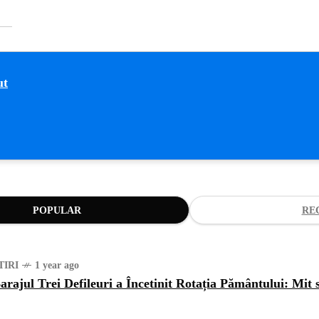
POPULAR
RE
TIRI
1 year ago
arajul Trei Defileuri a Încetinit Rotația Pământului: Mit 