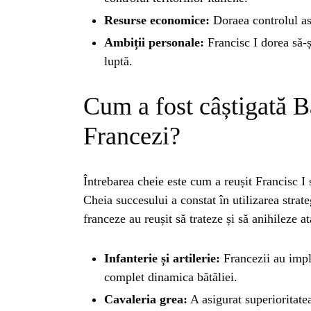
Resurse economice:
Doraea controlul as
Ambiții personale:
Francisc I dorea să-
luptă.
Cum a fost câștigată Bă
Francezi?
Întrebarea cheie este cum a reușit Francisc I 
Cheia succesului a constat în utilizarea strateg
franceze au reușit să trateze și să anihileze a
Infanterie și artilerie:
Francezii au impl
complet dinamica bătăliei.
Cavaleria grea:
A asigurat superioritatea