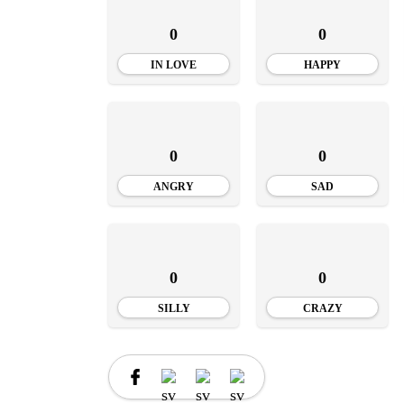
INSTALE
0
0
APLICA
IN LOVE
HAPPY
0
0
ANGRY
SAD
0
0
SILLY
CRAZY