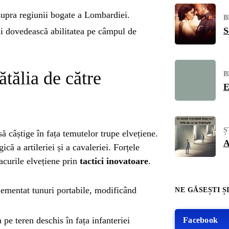
upra regiunii bogate a Lombardiei.
B
S
și dovedească abilitatea pe câmpul de
tălia de către
B
E
Ș
să câștige în fața temutelor trupe elvețiene.
A
ică a artileriei și a cavaleriei. Forțele
tacurile elvețiene prin
tactici inovatoare
.
ementat tunuri portabile, modificând
NE GĂSEȘTI ȘI
 pe teren deschis în fața infanteriei
Facebook