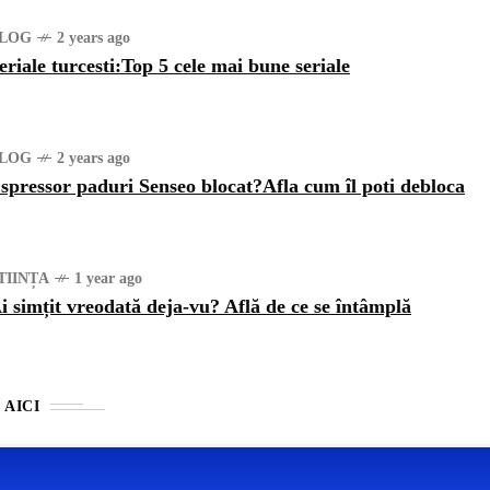
LOG
2 years ago
eriale turcesti:Top 5 cele mai bune seriale
LOG
2 years ago
spressor paduri Senseo blocat?Afla cum îl poti debloca
TIINȚA
1 year ago
i simțit vreodată deja-vu? Află de ce se întâmplă
 AICI