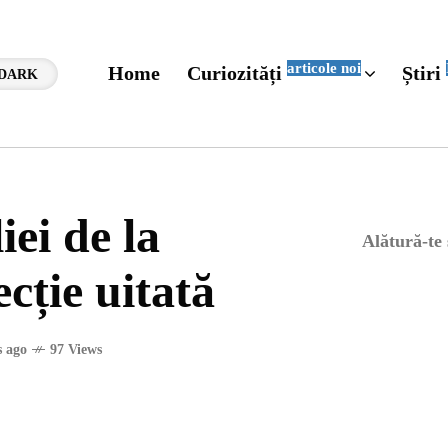
articole noi
Home
Curiozități
Știri
DARK
iei de la
Alătură-te
cție uitată
 ago
97 Views