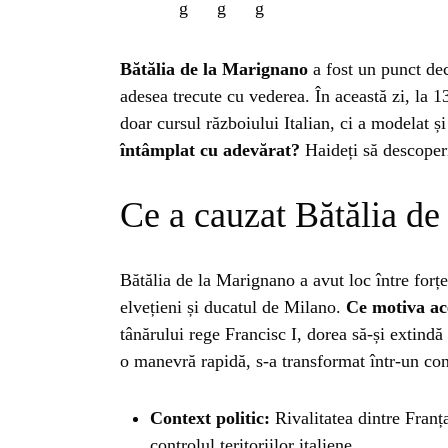
Bătălia de la Marignano
a fost un punct dec
adesea trecute cu vederea. În această zi, la 1
doar cursul războiului Italian, ci a modelat ș
întâmplat cu adevărat?
Haideți să descope
Ce a cauzat Bătălia d
Bătălia de la Marignano a avut loc între forțe
elvețieni și ducatul de Milano.
Ce motiva ac
tânărului rege Francisc I, dorea să-și extindă 
o manevră rapidă, s-a transformat într-un con
Context politic:
Rivalitatea dintre Fran
controlul teritoriilor italiene.