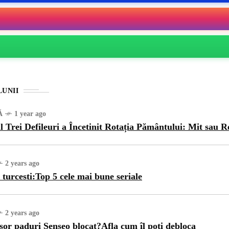
LUNII
Ă
1 year ago
l Trei Defileuri a Încetinit Rotația Pământului: Mit sau R
2 years ago
 turcesti:Top 5 cele mai bune seriale
2 years ago
sor paduri Senseo blocat?Afla cum îl poti debloca