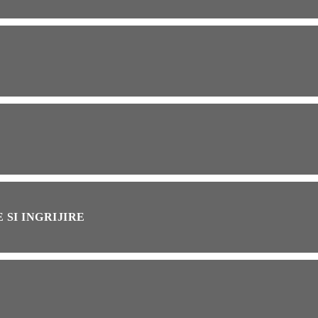
OG
2 years ago
ressor paduri Senseo
cat?Afla cum îl poti
loca
INȚA
1 year ago
simțit vreodată deja-vu?
ă de ce se întâmplă
 SI INGRIJIRE