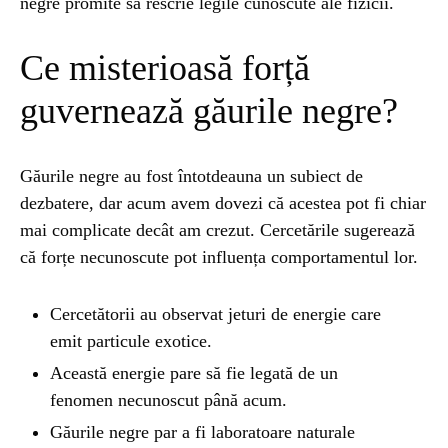
negre promite să rescrie legile cunoscute ale fizicii.
ȘTIINȚA
1 year ago
Ce misterioasă forță
Barajul Trei Defileuri a Încetinit Rotația
Pământului: Mit sau Realitate?
guvernează găurile negre?
BLOG
2 years ago
Găurile negre au fost întotdeauna un subiect de
Seriale turcesti:Top 5 cele mai bune seriale
dezbatere, dar acum avem dovezi că acestea pot fi chiar
mai complicate decât am crezut. Cercetările sugerează
că forțe necunoscute pot influența comportamentul lor.
BLOG
2 years ago
Espressor paduri Senseo blocat?Afla cum îl
poti debloca
Cercetătorii au observat jeturi de energie care
emit particule exotice.
Această energie pare să fie legată de un
ȘTIINȚA
1 year ago
fenomen necunoscut până acum.
Ai simțit vreodată deja-vu? Află de ce se
întâmplă
Găurile negre par a fi laboratoare naturale