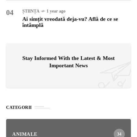
04
ȘTIINȚA
1 year ago
Ai simțit vreodată deja-vu? Află de ce se
întâmplă
Stay Informed With the Latest & Most
Important News
CATEGORII
ANIMALE
34