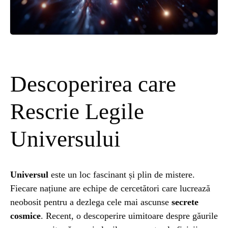
ȘTIINȚA
ANIMALE
OAMENI
Descoperirea care
INSTALEAZ
Rescrie Legile
Universului
A
APLICATIA
Universul
este un loc fascinant și plin de mistere.
Fiecare națiune are echipe de cercetători care lucrează
neobosit pentru a dezlega cele mai ascunse
secrete
cosmice
. Recent, o descoperire uimitoare despre găurile
POPULAR