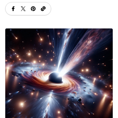
SANATATE
SI
INGRIJIRE
ISTORIE
NATURĂ
STIRI