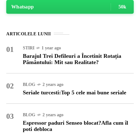
Whatsapp
50k
ARTICOLELE LUNII
01
STIRI
1 year ago
Barajul Trei Defileuri a Încetinit Rotația
Pământului: Mit sau Realitate?
02
BLOG
2 years ago
Seriale turcesti:Top 5 cele mai bune seriale
03
BLOG
2 years ago
Espressor paduri Senseo blocat?Afla cum îl
poti debloca