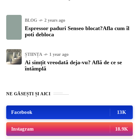
BLOG
2 years ago
Espressor paduri Senseo blocat?Afla cum îl
poti debloca
ȘTIINȚA
1 year ago
Ai simțit vreodată deja-vu? Află de ce se
întâmplă
NE GĂSEȘTI ȘI AICI
Facebook
13K
Instagram
18.9K