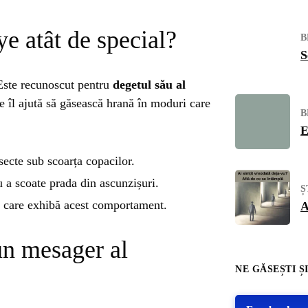
e atât de special?
B
S
Este recunoscut pentru
degetul său al
re îl ajută să găsească hrană în moduri care
B
E
secte sub scoarța copacilor.
 a scoate prada din ascunzișuri.
Ș
ă care exhibă acest comportament.
A
un mesager al
NE GĂSEȘTI ȘI