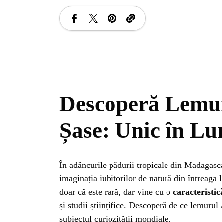
Descoperă Lemur
Șase: Unic în L
În adâncurile pădurii tropicale din Madagasc
imaginația iubitorilor de natură din întreaga
doar că este rară, dar vine cu o
caracteristic
și studii științifice. Descoperă de ce lemurul
subiectul curiozității mondiale.