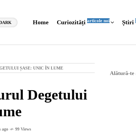
articole noi
Home
Curiozități
Știri
DARK
ETULUI ȘASE: UNIC ÎN LUME
Alătură-te
rul Degetului
Lume
 ago
99 Views