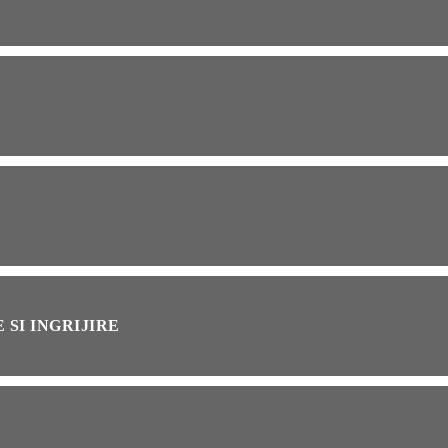
OG
2 years ago
ressor paduri Senseo
cat?Afla cum îl poti
loca
INȚA
1 year ago
simțit vreodată deja-vu?
ă de ce se întâmplă
 SI INGRIJIRE