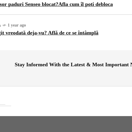
sor paduri Senseo blocat?Afla cum îl poti debloca
A
1 year ago
țit vreodată deja-vu? Află de ce se întâmplă
Stay Informed With the Latest & Most Important
URĂ
1 year ago
ajul Trei Defileuri a
etinit Rotația Pământului:
 sau Realitate?
OG
2 years ago
iale turcesti:Top 5 cele mai
e seriale