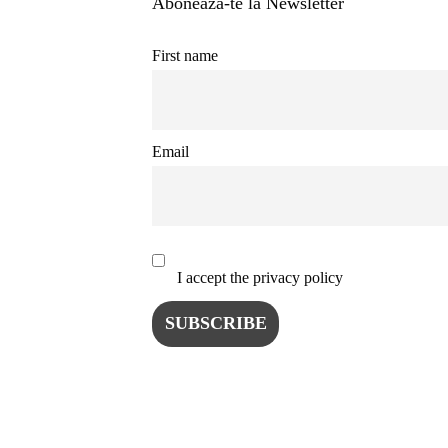
Abonează-te la Newsletter
ISTO
First name
NATU
ST
Email
ȘTII
I accept the privacy policy
ANIM
OAME