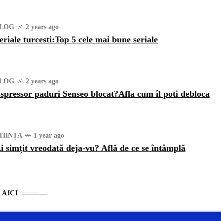
LOG
2 years ago
eriale turcesti:Top 5 cele mai bune seriale
LOG
2 years ago
spressor paduri Senseo blocat?Afla cum îl poti debloca
TIINȚA
1 year ago
i simțit vreodată deja-vu? Află de ce se întâmplă
 AICI