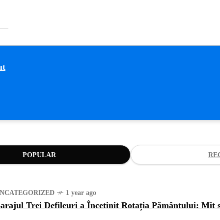
POPULAR
RE
NCATEGORIZED
1 year ago
arajul Trei Defileuri a Încetinit Rotația Pământului: Mit 