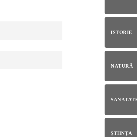
RIE
BL
RĂ
Esp
blo
ISTORIE
deb
IRI
ȘTI
Ai 
NȚA
NATURĂ
Afl
ALE
SANATATE
NI
ȘTIINȚA