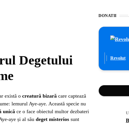
DONATII
ul Degetului
Revolut
ume
ar există o
creatură bizară
care captează
 lume: lemurul Aye-aye. Această specie nu
ă unică
ce o face obiectul multor dezbateri
U
 Aye-aye și al său
deget misterios
sunt
B