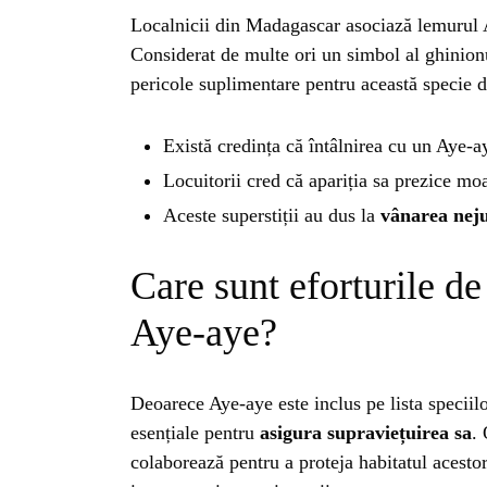
Localnicii din Madagascar asociază lemurul
Considerat de multe ori un simbol al ghinionu
pericole suplimentare pentru această specie d
Există credința că întâlnirea cu un Aye-
Locuitorii cred că apariția sa prezice moa
Aceste superstiții au dus la
vânarea neju
Care sunt eforturile d
Aye-aye?
HO
Deoarece Aye-aye este inclus pe lista speciilo
esențiale pentru
asigura supraviețuirea sa
. 
colaborează pentru a proteja habitatul acesto