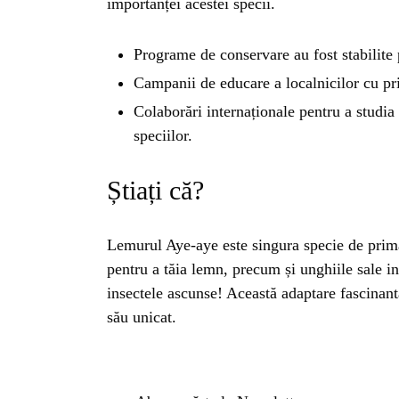
BL
importanței acestei specii.
HOROSC
Programe de conservare au fost stabilite 
Campanii de educare a localnicilor cu pri
Colaborări internaționale pentru a studi
ENGL
speciilor.
CONTE
Știați că?
TRA
Lemurul Aye-aye este singura specie de primat
pentru a tăia lemn, precum și unghiile sale in
SANATATE
insectele ascunse! Această adaptare fascinantă
său unicat.
INGRIJ