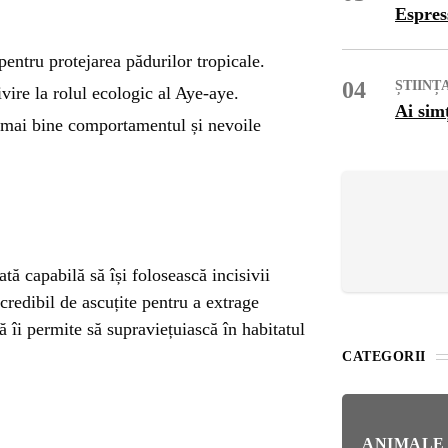
OG
Espres
OP
pentru protejarea pădurilor tropicale.
04
ȘTIINȚ
vire la rolul ecologic al Aye-aye.
Ai sim
a mai bine comportamentul și nevoile
ISH
NT
POPULAR
VEL
ă capabilă să își folosească incisivii
NAT
Bar
credibil de ascuțite pentru a extrage
Înc
 SI
 îi permite să supraviețuiască în habitatul
Mit
CATEGORII
IRE
BL
Ser
bun
ANIMALE