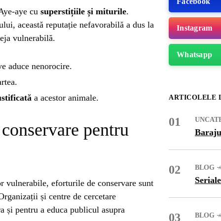
Facebook
 Aye-aye cu
superstițiile și miturile
.
lui, această reputație nefavorabilă a dus la
Instagram
eja vulnerabilă.
Whatsapp
aye aduce nenorocire.
rtea.
stificată
a acestor animale.
ARTICOLELE 
01
UNCAT
e conservare pentru
Baraju
02
BLOG
ME
Seriale
r vulnerabile, eforturile de conservare sunt
Organizații și centre de cercetare
ra și pentru a educa publicul asupra
03
BLOG