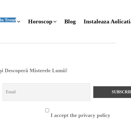
In Trend
Horoscop
Blog
Instaleaza Aolicati
 și Descoperă Misterele Lumii!
I accept the privacy policy