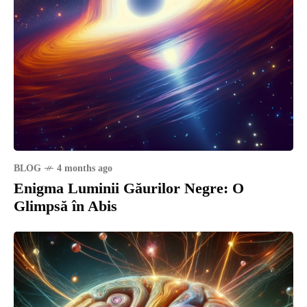
BLOG
4 months ago
Enigma Luminii Găurilor Negre: O
Glimpsă în Abis