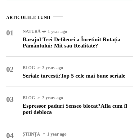
ARTICOLELE LUNII
01
NATURĂ
1 year ago
Barajul Trei Defileuri a Încetinit Rotația
Pământului: Mit sau Realitate?
02
BLOG
2 years ago
Seriale turcesti:Top 5 cele mai bune seriale
03
BLOG
2 years ago
Espressor paduri Senseo blocat?Afla cum îl
poti debloca
04
ȘTIINȚA
1 year ago