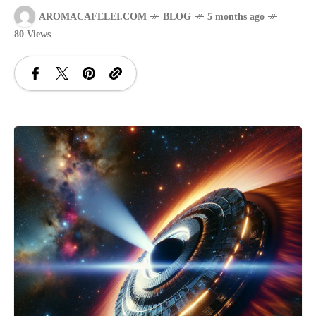
AROMACAFELEI.COM
BLOG
5 months ago
SANATATE
80 Views
SI
INGRIJIRE
ISTORIE
NATURĂ
STIRI