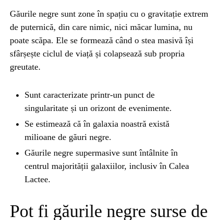
Găurile negre sunt zone în spațiu cu o gravitație extrem
NATURĂ
1 year ago
de puternică, din care nimic, nici măcar lumina, nu
Barajul Trei Defileuri a Încetinit Rotația
poate scăpa. Ele se formează când o stea masivă își
Pământului: Mit sau Realitate?
sfârșește ciclul de viață și colapsează sub propria
greutate.
BLOG
2 years ago
Seriale turcesti:Top 5 cele mai bune seriale
Sunt caracterizate printr-un punct de
singularitate și un orizont de evenimente.
Se estimează că în galaxia noastră există
BLOG
2 years ago
milioane de găuri negre.
Espressor paduri Senseo blocat?Afla cum îl
Găurile negre supermasive sunt întâlnite în
poti debloca
centrul majorității galaxiilor, inclusiv în Calea
Lactee.
ȘTIINȚA
1 year ago
Ai simțit vreodată deja-vu? Află de ce se
Pot fi găurile negre surse de
întâmplă