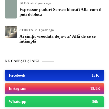
BLOG
2 years ago
Espressor paduri Senseo blocat?Afla cum îl
poti debloca
ȘTIINȚA
1 year ago
Ai simțit vreodată deja-vu? Află de ce se
întâmplă
NE GĂSEȘTI ȘI AICI
Facebook
13K
Instagram
18.9K
Whatsapp
50k