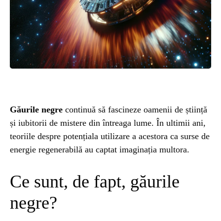
ȘTIINȚA
ANIMALE
OAMENI
INSTALEAZ
Găurile negre
continuă să fascineze oamenii de știință
și iubitorii de mistere din întreaga lume. În ultimii ani,
A
teoriile despre potențiala utilizare a acestora ca surse de
energie regenerabilă au captat imaginația multora.
APLICATIA
Ce sunt, de fapt, găurile
negre?
POPULAR