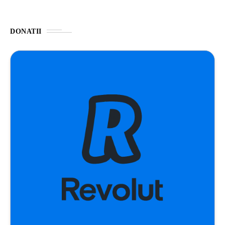
DONATII