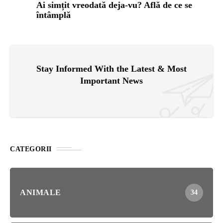
Ai simțit vreodată deja-vu? Află de ce se
întâmplă
Stay Informed With the Latest & Most
Important News
CATEGORII
ANIMALE
34