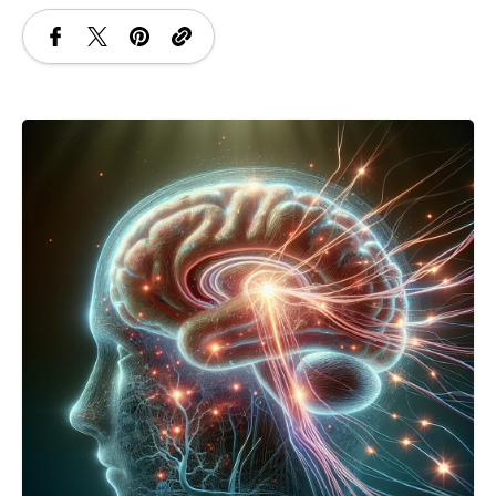
SANATATE
SI
INGRIJIRE
ISTORIE
NATURĂ
STIRI