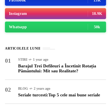
Facebook
13K
Instagram
18.9K
Whatsapp
50k
ARTICOLELE LUNII
01
STIRI
1 year ago
Barajul Trei Defileuri a Încetinit Rotația
Pământului: Mit sau Realitate?
02
BLOG
2 years ago
Seriale turcesti:Top 5 cele mai bune seriale