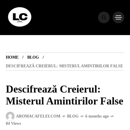
HOME
BLOG
HOME
BLOG
HOROSCOP
DESCIFREAZĂ CREIERUL: MISTERUL AMINTIRILOR FALSE
ENGLISH
Descifrează Creierul:
Misterul Amintirilor False
CONTENT
AROMACAFELEI.COM
BLOG
6 months ago
TRAVEL
84 Views