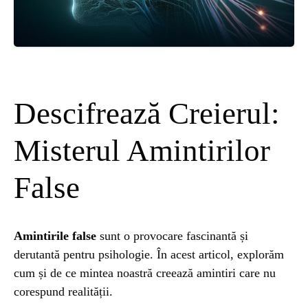
ȘTIINȚA
ANIMALE
OAMENI
Descifrează Creierul:
INSTALEAZ
Misterul Amintirilor
False
A
APLICATIA
Amintirile false
sunt o provocare fascinantă și
derutantă pentru psihologie. În acest articol, explorăm
cum și de ce mintea noastră creează amintiri care nu
corespund realității.
POPULAR