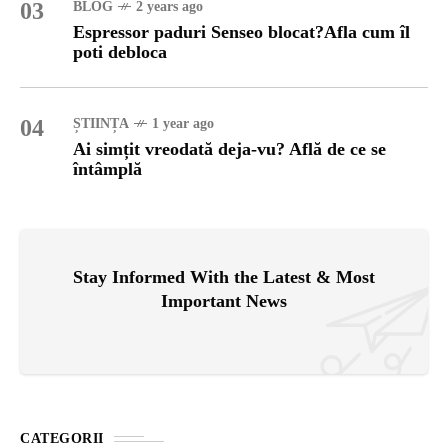
03
BLOG
2 years ago
Espressor paduri Senseo blocat?Afla cum îl
poti debloca
04
ȘTIINȚA
1 year ago
Ai simțit vreodată deja-vu? Află de ce se
întâmplă
Stay Informed With the Latest & Most
Important News
CATEGORII