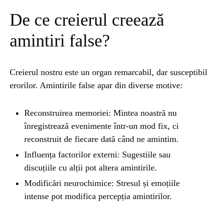
De ce creierul creează
UNCATEGORIZED
1 year ago
Barajul Trei Defileuri a Încetinit Rotația
amintiri false?
Pământului: Mit sau Realitate?
Creierul nostru este un organ remarcabil, dar susceptibil
BLOG
2 years ago
erorilor. Amintirile false apar din diverse motive:
Seriale turcesti:Top 5 cele mai bune seriale
Reconstruirea memoriei: Mintea noastră nu
înregistrează evenimente într-un mod fix, ci
BLOG
2 years ago
reconstruit de fiecare dată când ne amintim.
Espressor paduri Senseo blocat?Afla cum îl
poti debloca
Influența factorilor externi: Sugestiile sau
discuțiile cu alții pot altera amintirile.
Modificări neurochimice: Stresul și emoțiile
ȘTIINȚA
1 year ago
Ai simțit vreodată deja-vu? Află de ce se
intense pot modifica percepția amintirilor.
întâmplă