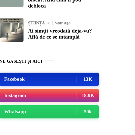
debloca
ȘTIINȚA
1 year ago
Ai simțit vreodată deja-vu?
Află de ce se întâmplă
NE GĂSEȘTI ȘI AICI
Facebook
13K
Instagram
18.9K
Whatsapp
50k