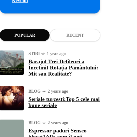
Revolut
POPULAR
RECENT
STIRI
1 year ago
Barajul Trei Defileuri a
Încetinit Rotația Pământului:
Mit sau Realitate?
BLOG
2 years ago
Seriale turcesti:Top 5 cele mai
bune seriale
BLOG
2 years ago
Espressor paduri Senseo
blocat?Afla cum îl poti