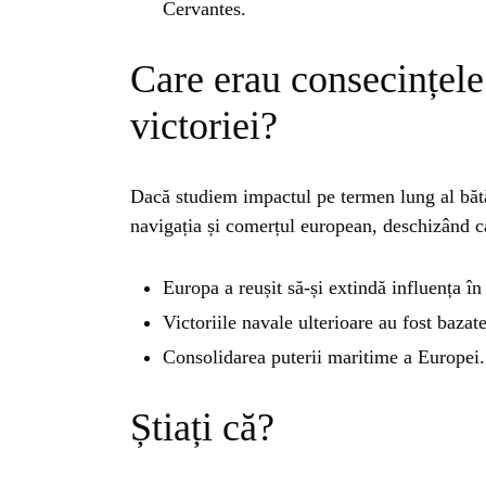
ISTO
Cervantes.
Care erau consecințele
NATU
victoriei?
ST
Dacă studiem impactul pe termen lung al băt
navigația și comerțul european, deschizând ca
ȘTII
Europa a reușit să-și extindă influența 
ANIM
Victoriile navale ulterioare au fost baza
Consolidarea puterii maritime a Europei.
OAME
Știați că?