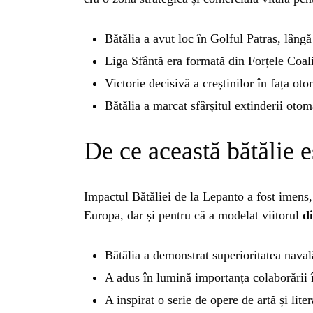
BL
Bătălia a avut loc în Golful Patras, lângă
HOROSC
Liga Sfântă era formată din Forțele Coali
Victorie decisivă a creștinilor în fața oto
ENGL
Bătălia a marcat sfârșitul extinderii oto
CONTE
De ce această bătălie e
TRA
Impactul Bătăliei de la Lepanto a fost imens
Europa, dar și pentru că a modelat viitorul
d
SANATATE
Bătălia a demonstrat superioritatea naval
INGRIJ
A adus în lumină importanța colaborării î
A inspirat o serie de opere de artă și lite