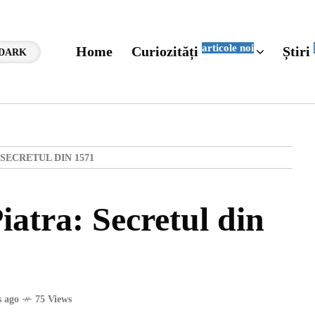
articole noi
Home
Curiozități
Știri
DARK
SECRETUL DIN 1571
iatra: Secretul din
 ago
75 Views