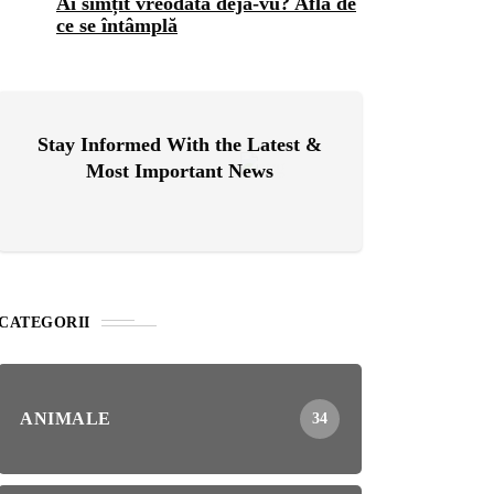
Ai simțit vreodată deja-vu? Află de
ce se întâmplă
OG
2 years ago
ressor paduri Senseo
cat?Afla cum îl poti
loca
Stay Informed With the Latest &
Most Important News
INȚA
1 year ago
simțit vreodată deja-vu?
ă de ce se întâmplă
CATEGORII
ANIMALE
34