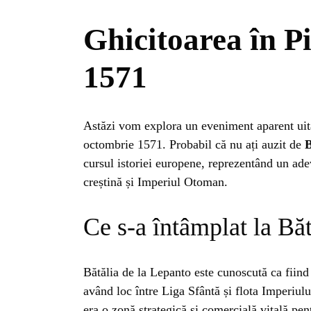
Ghicitoarea în Pi
1571
Astăzi vom explora un eveniment aparent uita
octombrie 1571. Probabil că nu ați auzit de
B
cursul istoriei europene, reprezentând un ad
creștină și Imperiul Otoman.
Ce s-a întâmplat la Bă
HO
Bătălia de la Lepanto este cunoscută ca fiind
având loc între Liga Sfântă și flota Imperiul
era o zonă strategică și comercială vitală pe