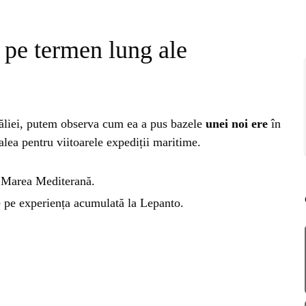
RIE
BL
 pe termen lung ale
RĂ
Esp
blo
deb
IRI
ȘTI
ăliei, putem observa cum ea a pus bazele
unei noi ere
în
Ai 
lea pentru viitoarele expediții maritime.
NȚA
Afl
în Marea Mediterană.
ALE
te pe experiența acumulată la Lepanto.
NI