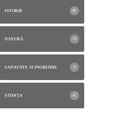
ISTORIE
97
NATURĂ
72
SANATATE SI INGRIJIRE
9
ȘTIINȚA
47