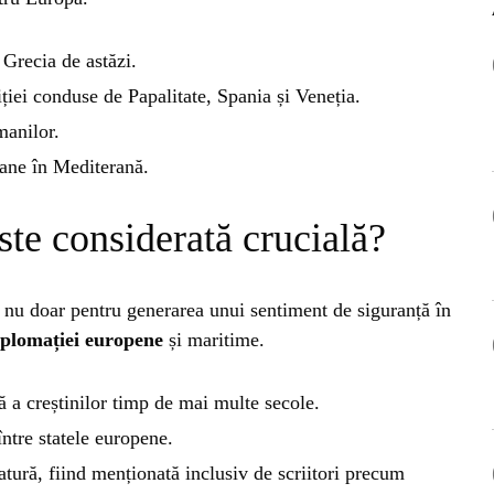
OG
 Grecia de astăzi.
OP
ției conduse de Papalitate, Spania și Veneția.
manilor.
ISH
mane în Mediterană.
NT
ste considerată crucială?
POPULAR
VEL
NAT
, nu doar pentru generarea unui sentiment de siguranță în
Bar
iplomației europene
și maritime.
Înc
 SI
Mit
ă a creștinilor timp de mai multe secole.
IRE
ntre statele europene.
BL
Ser
ratură, fiind menționată inclusiv de scriitori precum
bun