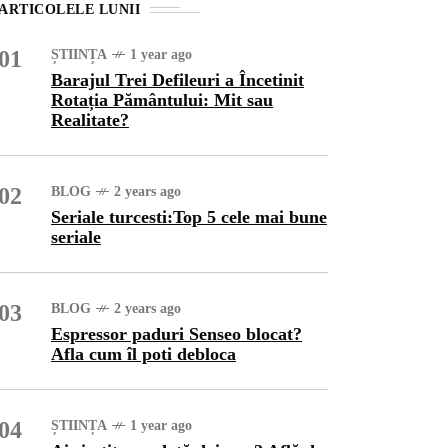
ARTICOLELE LUNII
01
ȘTIINȚA
1 year ago
Barajul Trei Defileuri a Încetinit
Rotația Pământului: Mit sau
Realitate?
02
BLOG
2 years ago
Seriale turcesti:Top 5 cele mai bune
seriale
URĂ
1 year ago
ajul Trei Defileuri a
03
BLOG
2 years ago
etinit Rotația Pământului:
Espressor paduri Senseo blocat?
 sau Realitate?
Afla cum îl poti debloca
OG
2 years ago
iale turcesti:Top 5 cele mai
04
ȘTIINȚA
1 year ago
e seriale