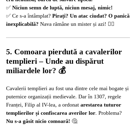
✅
Niciun semn de luptă, niciun mesaj, nimic!
✅ Ce s-a întâmplat?
Pirați? Un atac ciudat? O panică
inexplicabilă?
Nava rămâne un mister și azi! 😵‍💫
5. Comoara pierdută a cavalerilor
templieri – Unde au dispărut
miliardele lor?
💰
Cavalerii templieri au fost una dintre cele mai bogate și
puternice organizații medievale. Dar în 1307, regele
Franței, Filip al IV-lea, a ordonat
arestarea tuturor
templierilor și confiscarea averilor lor
. Problema?
Nu s-a găsit nicio comoară!
🤔