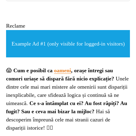
ȘTIINȚA
ANIMALE
Reclame
OAMENI
Example Ad #1 (only visible for logged-in visitors)
INSTALEAZ
😱
Cum e posibil ca
oameni
, orașe întregi sau
comori uriașe să dispară fără nicio explicație?
Unele
A
dintre cele mai mari mistere ale omenirii sunt dispariții
inexplicabile, care sfidează logica și continuă să ne
APLICATIA
uimească.
Ce s-a întâmplat cu ei? Au fost răpiți? Au
fugit? Sau e ceva mai bizar la mijloc?
Hai să
descoperim împreună cele mai stranii cazuri de
dispariții istorice! 🕵️‍♂️
POPULAR