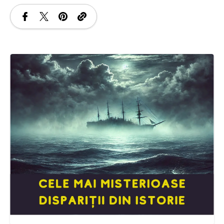
SANATATE
SI
INGRIJIRE
ISTORIE
NATURĂ
STIRI