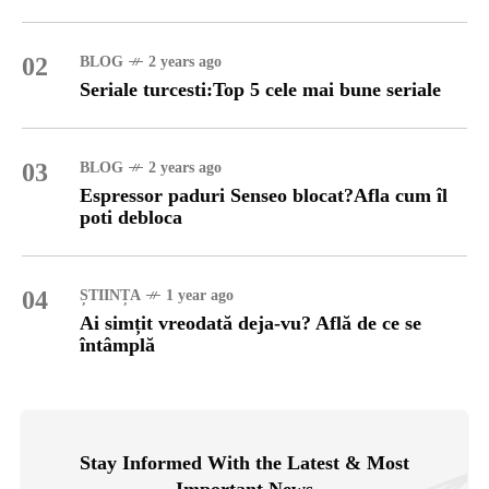
02
BLOG
2 years ago
Seriale turcesti:Top 5 cele mai bune seriale
03
BLOG
2 years ago
Espressor paduri Senseo blocat?Afla cum îl
poti debloca
04
ȘTIINȚA
1 year ago
Ai simțit vreodată deja-vu? Află de ce se
întâmplă
Stay Informed With the Latest & Most
Important News