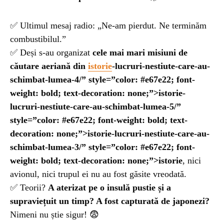
✅ Ultimul mesaj radio: „Ne-am pierdut. Ne terminăm
combustibilul.”
✅ Deși s-au organizat
cele mai mari misiuni de
căutare aeriană din
istorie
-lucruri-nestiute-care-au-
schimbat-lumea-4/” style=”color: #e67e22; font-
weight: bold; text-decoration: none;”>istorie-
lucruri-nestiute-care-au-schimbat-lumea-5/”
style=”color: #e67e22; font-weight: bold; text-
decoration: none;”>istorie-lucruri-nestiute-care-au-
schimbat-lumea-3/” style=”color: #e67e22; font-
weight: bold; text-decoration: none;”>istorie
, nici
avionul, nici trupul ei nu au fost găsite vreodată.
✅ Teorii?
A aterizat pe o insulă pustie și a
supraviețuit un timp? A fost capturată de japonezi?
Nimeni nu știe sigur! 😨