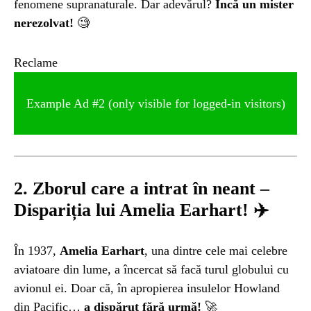
fenomene supranaturale. Dar adevărul?
Încă un mister
nerezolvat!
🧐
Reclame
Example Ad #2 (only visible for logged-in visitors)
2. Zborul care a intrat în neant –
Dispariția lui Amelia Earhart!
✈️
În 1937,
Amelia Earhart
, una dintre cele mai celebre
aviatoare din lume, a încercat să facă turul globului cu
avionul ei. Doar că, în apropierea insulelor Howland
din Pacific…
a dispărut fără urmă!
🚀