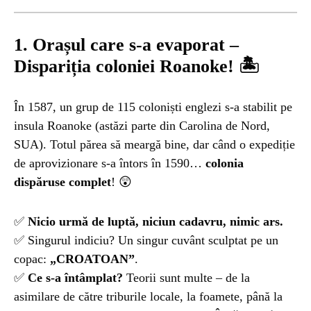
NATURĂ
1 year ago
1. Orașul care s-a evaporat –
Barajul Trei Defileuri a Încetinit Rotația
Dispariția coloniei Roanoke!
🏝️
Pământului: Mit sau Realitate?
În 1587, un grup de 115 coloniști englezi s-a stabilit pe
BLOG
2 years ago
insula Roanoke (astăzi parte din Carolina de Nord,
Seriale turcesti:Top 5 cele mai bune seriale
SUA). Totul părea să meargă bine, dar când o expediție
de aprovizionare s-a întors în 1590…
colonia
dispăruse complet
! 😲
BLOG
2 years ago
Espressor paduri Senseo blocat?Afla cum îl
poti debloca
✅
Nicio urmă de luptă, niciun cadavru, nimic ars.
✅ Singurul indiciu? Un singur cuvânt sculptat pe un
copac:
„CROATOAN”
.
ȘTIINȚA
1 year ago
✅
Ce s-a întâmplat?
Teorii sunt multe – de la
Ai simțit vreodată deja-vu? Află de ce se
întâmplă
asimilare de către triburile locale, la foamete, până la