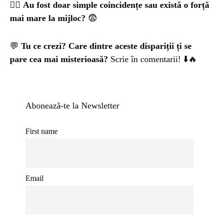
🕵️‍♂️
Au fost doar simple coincidențe sau există o forță
mai mare la mijloc?
😨
💬
Tu ce crezi? Care dintre aceste dispariții ți se
pare cea mai misterioasă?
Scrie în comentarii! ⬇️🔥
Abonează-te la Newsletter
First name
Email