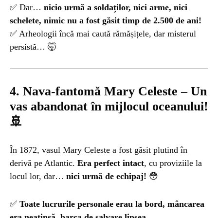
✅ Dar…
nicio urmă a soldaților, nici arme, nici
schelete, nimic nu a fost găsit timp de 2.500 de ani!
✅ Arheologii încă mai caută rămășițele, dar misterul
persistă… 🤯
4. Nava-fantomă Mary Celeste – Un
vas abandonat în mijlocul oceanului!
🚢
În 1872, vasul Mary Celeste a fost găsit plutind în
derivă pe Atlantic.
Era perfect intact
, cu proviziile la
locul lor, dar…
nici urmă de echipaj!
😳
✅
Toate lucrurile personale erau la bord, mâncarea
era neatinsă, barca de salvare lipsea.