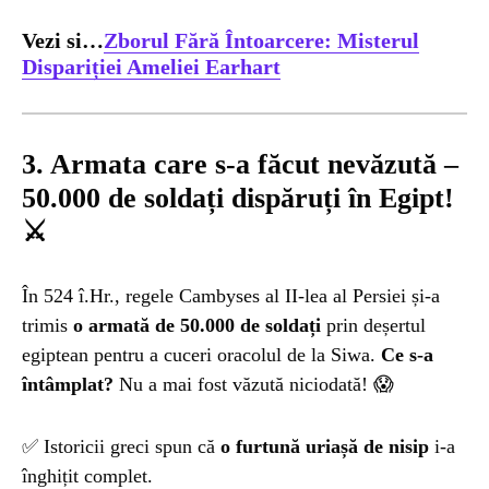
Vezi si…
Zborul Fără Întoarcere: Misterul
Dispariției Ameliei Earhart
3. Armata care s-a făcut nevăzută –
50.000 de soldați dispăruți în Egipt!
⚔️
În 524 î.Hr., regele Cambyses al II-lea al Persiei și-a
trimis
o armată de 50.000 de soldați
prin deșertul
egiptean pentru a cuceri oracolul de la Siwa.
Ce s-a
întâmplat?
Nu a mai fost văzută niciodată! 😱
✅ Istoricii greci spun că
o furtună uriașă de nisip
i-a
înghițit complet.