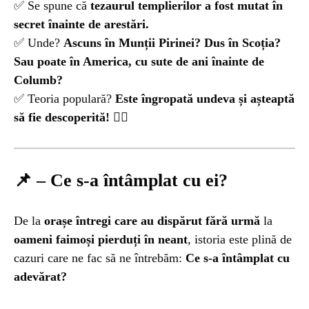
✅ Se spune că
tezaurul templierilor a fost mutat în
secret înainte de arestări.
✅ Unde?
Ascuns în Munții Pirinei? Dus în Scoția?
Sau poate în America, cu sute de ani înainte de
Columb?
✅ Teoria populară?
Este îngropată undeva și așteaptă
să fie descoperită!
🏴‍☠️
📌 – Ce s-a întâmplat cu ei?
De la
orașe întregi care au dispărut fără urmă
la
oameni faimoși pierduți în neant
, istoria este plină de
cazuri care ne fac să ne întrebăm:
Ce s-a întâmplat cu
adevărat?