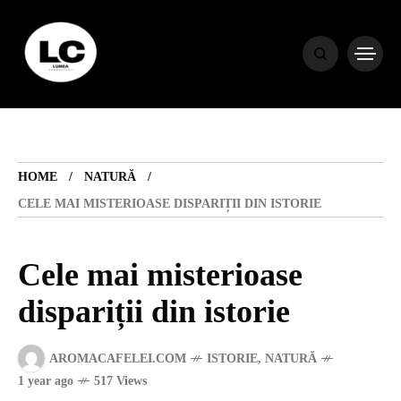
HOME
BLOG
HOME
NATURĂ
HOROSCOP
CELE MAI MISTERIOASE DISPARIȚII DIN ISTORIE
ENGLISH
Cele mai misterioase
dispariții din istorie
CONTENT
AROMACAFELEI.COM
ISTORIE
,
NATURĂ
TRAVEL
1 year ago
517 Views