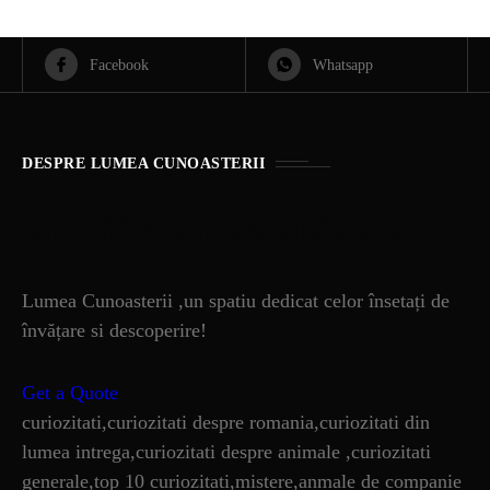
Facebook
Whatsapp
DESPRE LUMEA CUNOASTERII
Lumea Cunoasterii
Lumea Cunoasterii ,un spatiu dedicat celor însetați de
învățare si descoperire!
Get a Quote
curiozitati,curiozitati despre romania,curiozitati din
lumea intrega,curiozitati despre animale ,curiozitati
generale,top 10 curiozitati,mistere,anmale de companie