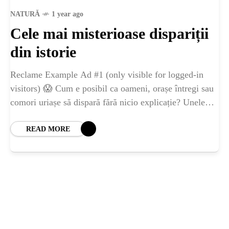
ȘTIINȚA
NATURĂ
1 year ago
Cele mai misterioase dispariții
ANIMALE
din istorie
OAMENI
Reclame Example Ad #1 (only visible for logged-in
visitors) 😱 Cum e posibil ca oameni, orașe întregi sau
comori uriașe să dispară fără nicio explicație? Unele
INSTALEAZ
dintre cele mai mari
READ MORE
A
APLICATIA
POPULAR