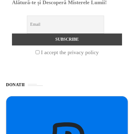
Alătură-te și Descoperă Misterele Lumii!
NATURĂ
1 year ago
Barajul Trei Defileuri a Încetinit Rotația
Pământului: Mit sau Realitate?
BLOG
2 years ago
I accept the privacy policy
Seriale turcesti:Top 5 cele mai bune seriale
BLOG
2 years ago
DONATII
Espressor paduri Senseo blocat?Afla cum îl
poti debloca
ȘTIINȚA
1 year ago
Ai simțit vreodată deja-vu? Află de ce se
întâmplă