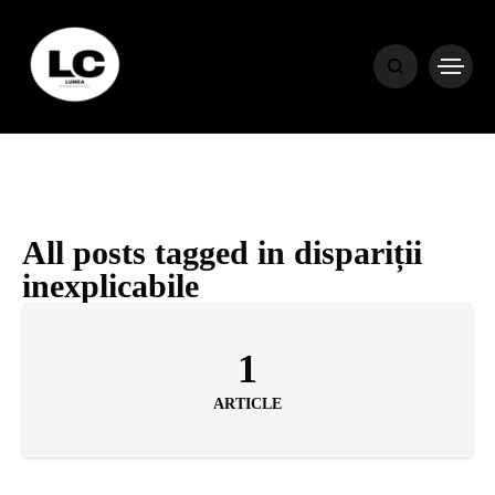
HOME
BLOG
HOROSCOP
All posts tagged in dispariții
inexplicabile
ENGLISH
1
CONTENT
ARTICLE
TRAVEL