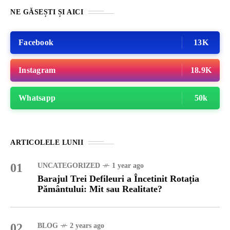
NE GĂSEȘTI ȘI AICI
Facebook
13K
Instagram
18.9K
Whatsapp
50k
ARTICOLELE LUNII
01
UNCATEGORIZED
1 year ago
Barajul Trei Defileuri a Încetinit Rotația
Pământului: Mit sau Realitate?
02
BLOG
2 years ago