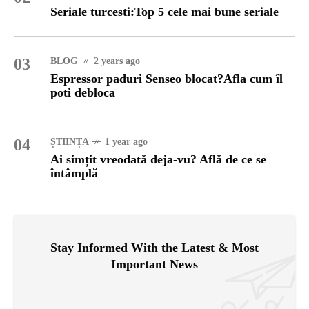
Seriale turcesti:Top 5 cele mai bune seriale
03
BLOG
2 years ago
Espressor paduri Senseo blocat?Afla cum îl
poti debloca
04
ȘTIINȚA
1 year ago
Ai simțit vreodată deja-vu? Află de ce se
întâmplă
Stay Informed With the Latest & Most
Important News