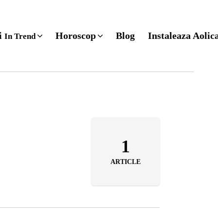
ri
Horoscop
Blog
Instaleaza Aolic
In Trend
1
ARTICLE