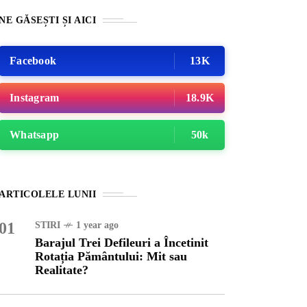
NE GĂSEȘTI ȘI AICI
Facebook
13K
Instagram
18.9K
Whatsapp
50k
URĂ
1 year ago
ARTICOLELE LUNII
ajul Trei Defileuri a
etinit Rotația Pământului:
01
STIRI
1 year ago
 sau Realitate?
Barajul Trei Defileuri a Încetinit
Rotația Pământului: Mit sau
Realitate?
OG
2 years ago
iale turcesti:Top 5 cele mai
e seriale