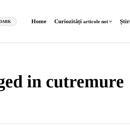
Home
Curiozități
Ști
articole noi
DARK
gged in cutremure