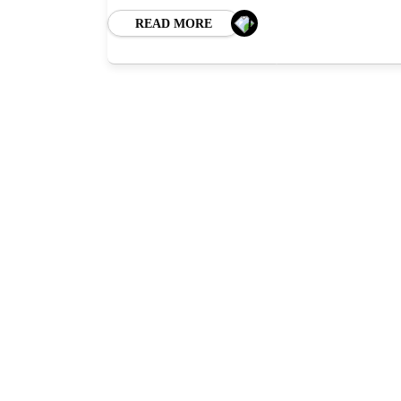
READ MORE
HO