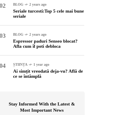
02
BLOG
2 years ago
Seriale turcesti:Top 5 cele mai bune
OG
2 years ago
seriale
ressor paduri Senseo
cat?Afla cum îl poti
loca
03
BLOG
2 years ago
Espressor paduri Senseo blocat?
INȚA
1 year ago
Afla cum îl poti debloca
simțit vreodată deja-vu?
ă de ce se întâmplă
04
ȘTIINȚA
1 year ago
Ai simțit vreodată deja-vu? Află de
ce se întâmplă
Stay Informed With the Latest &
Most Important News