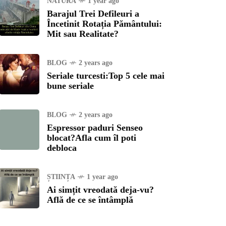
NATURĂ
1 year ago
Barajul Trei Defileuri a
Încetinit Rotația Pământului:
Mit sau Realitate?
BLOG
2 years ago
Seriale turcesti:Top 5 cele mai
bune seriale
BLOG
2 years ago
Espressor paduri Senseo
blocat?Afla cum îl poti
debloca
ȘTIINȚA
1 year ago
Ai simțit vreodată deja-vu?
Află de ce se întâmplă