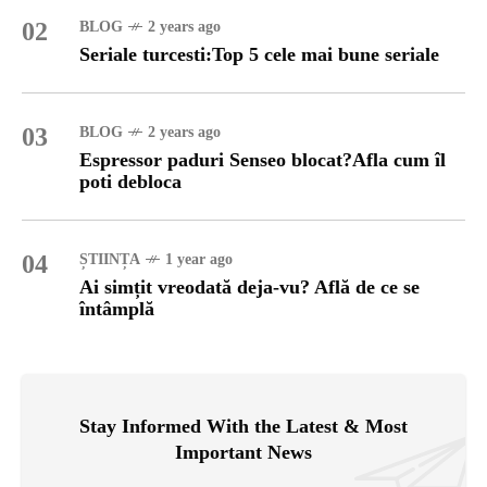
02
BLOG
2 years ago
Seriale turcesti:Top 5 cele mai bune seriale
03
BLOG
2 years ago
Espressor paduri Senseo blocat?Afla cum îl
poti debloca
04
ȘTIINȚA
1 year ago
Ai simțit vreodată deja-vu? Află de ce se
întâmplă
Stay Informed With the Latest & Most
Important News