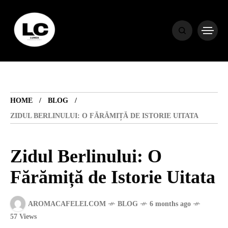
HOME
BLOG
HOME
BLOG
HOROSCOP
ZIDUL BERLINULUI: O FĂRĂMIȚĂ DE ISTORIE UITATA
ENGLISH
Zidul Berlinului: O
Fărămiță de Istorie Uitata
CONTENT
AROMACAFELEI.COM
BLOG
6 months ago
TRAVEL
57 Views