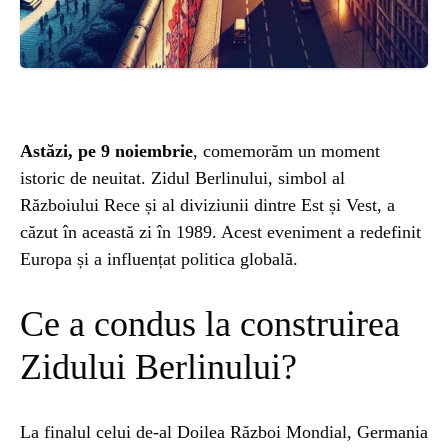
ȘTIINȚA
ANIMALE
OAMENI
Astăzi, pe 9 noiembrie
, comemorăm un moment
istoric de neuitat. Zidul Berlinului, simbol al
INSTALEAZ
Războiului Rece și al diviziunii dintre Est și Vest, a
căzut în această zi în 1989. Acest eveniment a redefinit
Europa și a influențat politica globală.
A
Ce a condus la construirea
APLICATIA
Zidului Berlinului?
La finalul celui de-al Doilea Război Mondial, Germania
POPULAR