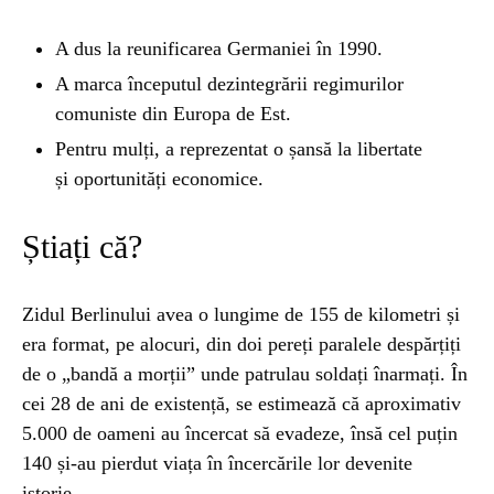
A dus la reunificarea Germaniei în 1990.
A marca începutul dezintegrării regimurilor
comuniste din Europa de Est.
Pentru mulți, a reprezentat o șansă la libertate
și oportunități economice.
Știați că?
Zidul Berlinului avea o lungime de 155 de kilometri și
era format, pe alocuri, din doi pereți paralele despărțiți
de o „bandă a morții” unde patrulau soldați înarmați. În
cei 28 de ani de existență, se estimează că aproximativ
5.000 de oameni au încercat să evadeze, însă cel puțin
140 și-au pierdut viața în încercările lor devenite
istorie.