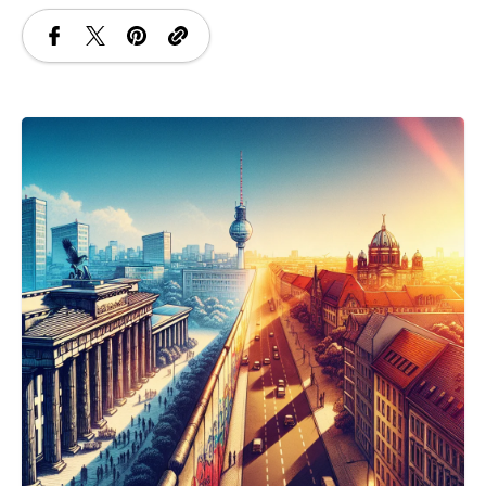
SANATATE
SI
INGRIJIRE
ISTORIE
NATURĂ
STIRI