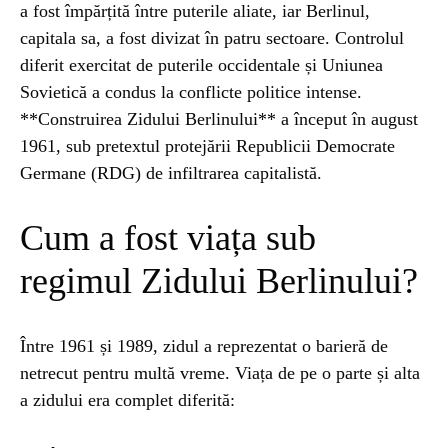
a fost împărțită între puterile aliate, iar Berlinul,
capitala sa, a fost divizat în patru sectoare. Controlul
NATURĂ
1 year ago
diferit exercitat de puterile occidentale și Uniunea
Barajul Trei Defileuri a Încetinit Rotația
Sovietică a condus la conflicte politice intense.
Pământului: Mit sau Realitate?
**Construirea Zidului Berlinului** a început în august
1961, sub pretextul protejării Republicii Democrate
BLOG
2 years ago
Germane (RDG) de infiltrarea capitalistă.
Seriale turcesti:Top 5 cele mai bune seriale
Cum a fost viața sub
BLOG
2 years ago
regimul Zidului Berlinului?
Espressor paduri Senseo blocat?Afla cum îl
poti debloca
Între 1961 și 1989, zidul a reprezentat o barieră de
netrecut pentru multă vreme. Viața de pe o parte și alta
ȘTIINȚA
1 year ago
a zidului era complet diferită:
Ai simțit vreodată deja-vu? Află de ce se
întâmplă