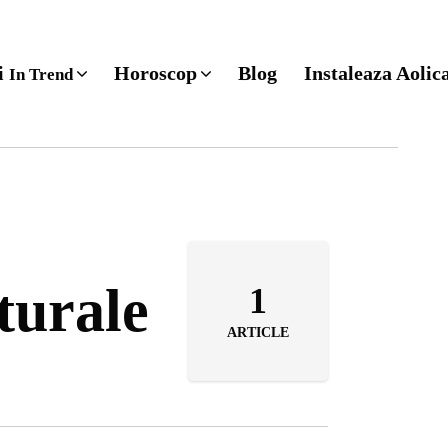
ri
Horoscop
Blog
Instaleaza Aolic
In Trend
turale
1
ARTICLE