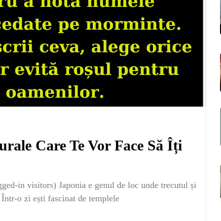
urale Care Te Vor Face Să Îți
ME
ed-in visitors) Japonia e genul de loc unde trecutul și
Într-o zi ești fascinat de templele