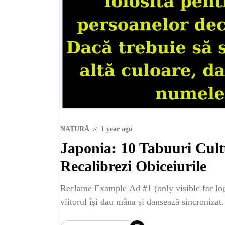
NATURĂ
1 year ago
Japonia: 10 Tabuuri Cult
Recalibrezi Obiceiurile
HO
Reclame Example Ad #1 (only visible for logg
viitorul își dau mâna și dansează sincronizat. 