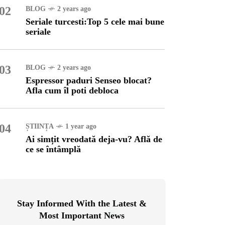
02
BLOG
2 years ago
Seriale turcesti:Top 5 cele mai bune
OG
2 years ago
seriale
ressor paduri Senseo
cat?Afla cum îl poti
loca
03
BLOG
2 years ago
Espressor paduri Senseo blocat?
INȚA
1 year ago
Afla cum îl poti debloca
simțit vreodată deja-vu?
ă de ce se întâmplă
04
ȘTIINȚA
1 year ago
Ai simțit vreodată deja-vu? Află de
ce se întâmplă
Stay Informed With the Latest &
Most Important News