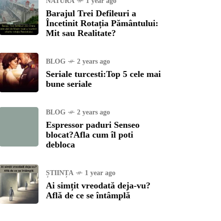
NATURĂ
1 year ago
Barajul Trei Defileuri a
Încetinit Rotația Pământului:
Mit sau Realitate?
BLOG
2 years ago
Seriale turcesti:Top 5 cele mai
bune seriale
BLOG
2 years ago
Espressor paduri Senseo
blocat?Afla cum îl poti
debloca
ȘTIINȚA
1 year ago
Ai simțit vreodată deja-vu?
Află de ce se întâmplă