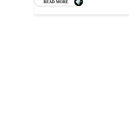
BL
READ MORE
HOROSC
ENGL
CONTE
TRA
SANATATE
INGRIJ