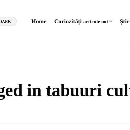
Home
Curiozități
Ști
articole noi
DARK
ged in tabuuri cul