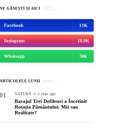
NE GĂSEȘTI ȘI AICI
Facebook
13K
Instagram
18.9K
Whatsapp
50k
URĂ
1 year ago
ARTICOLELE LUNII
ajul Trei Defileuri a
etinit Rotația Pământului:
01
NATURĂ
1 year ago
 sau Realitate?
Barajul Trei Defileuri a Încetinit
Rotația Pământului: Mit sau
Realitate?
OG
2 years ago
iale turcesti:Top 5 cele mai
e seriale