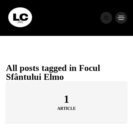
HOME
BLOG
HOROSCOP
All posts tagged in Focul
Sfântului Elmo
ENGLISH
1
CONTENT
ARTICLE
TRAVEL