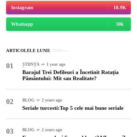
Instagram
18.9K
Whatsapp
50k
ARTICOLELE LUNII
01
ȘTIINȚA
1 year ago
Barajul Trei Defileuri a Încetinit Rotația
Pământului: Mit sau Realitate?
02
BLOG
2 years ago
Seriale turcesti:Top 5 cele mai bune seriale
03
BLOG
2 years ago