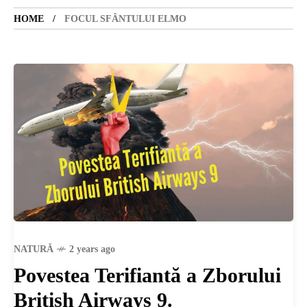
HOME
FOCUL SFÂNTULUI ELMO
SANATATE
SI
INGRIJIRE
ISTORIE
NATURĂ
NATURĂ
2 years ago
STIRI
Povestea Terifiantă a Zborului
British Airways 9.