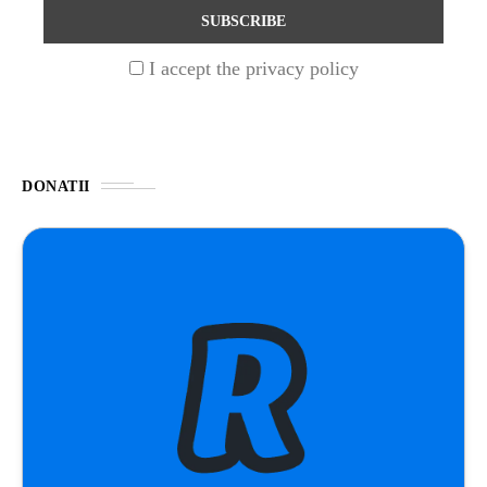
ȘTIINȚA
1 year ago
I accept the privacy policy
Barajul Trei Defileuri a Încetinit Rotația
Pământului: Mit sau Realitate?
BLOG
2 years ago
DONATII
Seriale turcesti:Top 5 cele mai bune seriale
BLOG
2 years ago
Espressor paduri Senseo blocat?Afla cum îl
poti debloca
ȘTIINȚA
1 year ago
Ai simțit vreodată deja-vu? Află de ce se
întâmplă