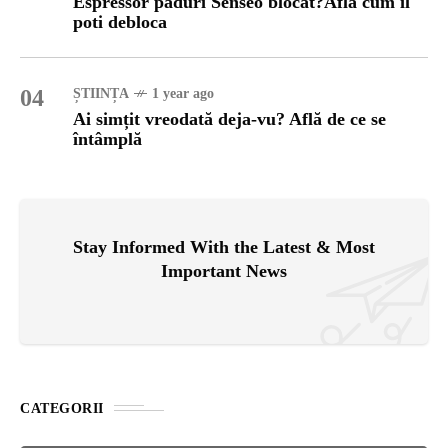
Espressor paduri Senseo blocat?Afla cum îl
poti debloca
04
ȘTIINȚA
1 year ago
Ai simțit vreodată deja-vu? Află de ce se
întâmplă
Stay Informed With the Latest & Most
Important News
CATEGORII