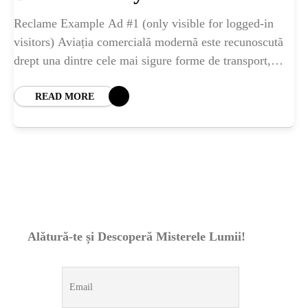
ȘTIINȚA
Reclame Example Ad #1 (only visible for logged-in
visitors) Aviația comercială modernă este recunoscută
ANIMALE
drept una dintre cele mai sigure forme de transport,
având un raport de accidente fatale de
OAMENI
READ MORE
INSTALEAZ
A
APLICATIA
Alătură-te și Descoperă Misterele Lumii!
POPULAR