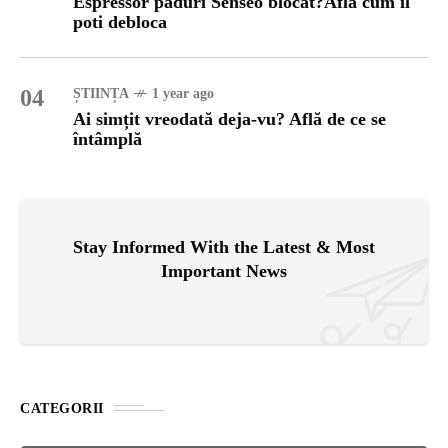
Espressor paduri Senseo blocat?Afla cum îl
poti debloca
04
ȘTIINȚA
1 year ago
Ai simțit vreodată deja-vu? Află de ce se
întâmplă
Stay Informed With the Latest & Most
Important News
CATEGORII