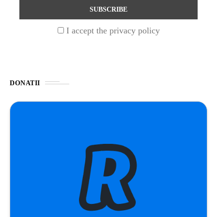
ȘTIINȚA
1 year ago
I accept the privacy policy
Barajul Trei Defileuri a Încetinit Rotația
Pământului: Mit sau Realitate?
BLOG
2 years ago
DONATII
Seriale turcesti:Top 5 cele mai bune seriale
BLOG
2 years ago
Espressor paduri Senseo blocat?Afla cum îl
poti debloca
ȘTIINȚA
1 year ago
Ai simțit vreodată deja-vu? Află de ce se
întâmplă