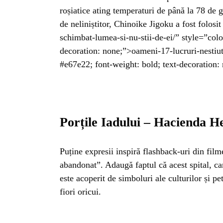
BL
roșiatice ating temperaturi de până la 78 de g
de neliniștitor, Chinoike Jigoku a fost folosi
HOROSC
schimbat-lumea-si-nu-stii-de-ei/” style=”colo
decoration: none;”>oameni-17-lucruri-nestiute
ENGL
#e67e22; font-weight: bold; text-decoration:
CONTE
Porțile Iadului – Hacienda He
TRA
Puține expresii inspiră flashback-uri din film
SANATATE
abandonat”. Adaugă faptul că acest spital, ca
este acoperit de simboluri ale culturilor și pe
fiori oricui.
INGRIJ