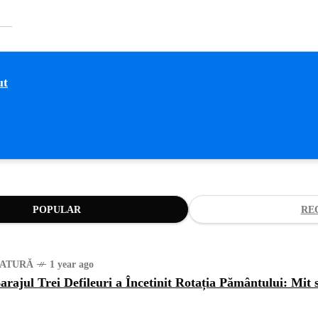
POPULAR
RE
ATURĂ
1 year ago
arajul Trei Defileuri a Încetinit Rotația Pământului: Mit 