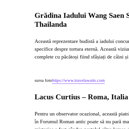
ISTO
Grădina Iadului Wang Saen 
NATU
Thailanda
Această reprezentare budistă a iadului concur
ST
specifice despre tortura eternă. Această vizi
complete cu păcătoși fiind sfâșiați de câini și
ȘTII
sursa foto
https://www.travelawaits.com
ANIM
Lacus Curtius – Roma, Italia
OAME
Pentru un observator ocazional, această piatr
în Forumul Roman antic poate să nu pară mar