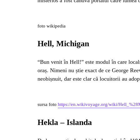
INSTALE
misterios a fost cândva portalul către lumea 
APLICA
foto wikipedia
Hell, Michigan
“Bun venit în Hell!” este modul în care localn
oraș. Nimeni nu știe exact de ce George Reev
neobișnuit, dar este clar că locuitorii au adop
sursa foto
https://en.wikivoyage.org/wiki/Hell_%2
Hekla – Islanda