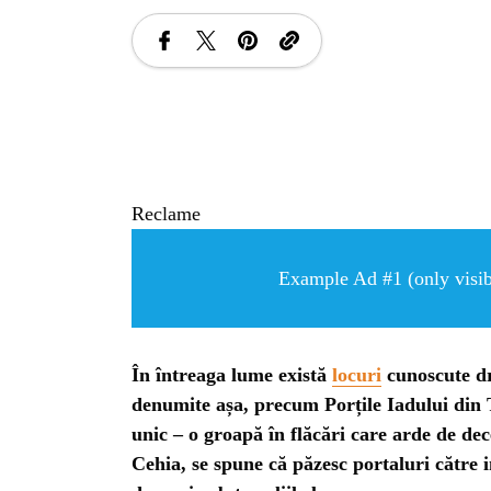
Reclame
Example Ad #1 (only visibl
În întreaga lume există
locuri
cunoscute dr
denumite așa, precum Porțile Iadului din 
unic – o groapă în flăcări care arde de de
Cehia, se spune că păzesc portaluri către 