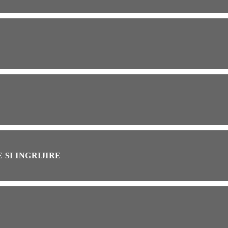
OG
2 years ago
ressor paduri Senseo
cat?Afla cum îl poti
loca
INȚA
1 year ago
simțit vreodată deja-vu?
ă de ce se întâmplă
 SI INGRIJIRE