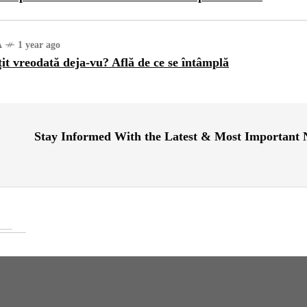
A
1 year ago
țit vreodată deja-vu? Află de ce se întâmplă
Stay Informed With the Latest & Most Important
INȚA
1 year ago
ajul Trei Defileuri a
etinit Rotația Pământului:
 sau Realitate?
OG
2 years ago
iale turcesti:Top 5 cele mai
e seriale