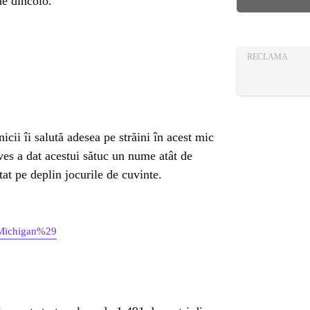
AZA
de dincolo.
TIA
RECLAMA
icii îi salută adesea pe străini în acest mic
es a dat acestui sătuc un nume atât de
tat pe deplin jocurile de cuvinte.
8Michigan%29