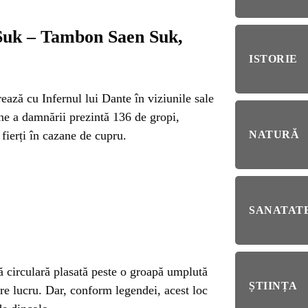
RIE
Suk – Tambon Saen Suk,
BL
RĂ
Esp
ISTORIE
blo
deb
ează cu Infernul lui Dante în viziunile sale
IRI
une a damnării prezintă 136 de gropi,
ȘTI
 fierți în cazane de cupru.
NATURĂ
Ai 
NȚA
Afl
ALE
SANATATE
NI
ă circulară plasată peste o groapă umplută
ȘTIINȚA
e lucru. Dar, conform legendei, acest loc