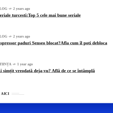
LOG
2 years ago
eriale turcesti:Top 5 cele mai bune seriale
LOG
2 years ago
spressor paduri Senseo blocat?Afla cum îl poti debloca
TIINȚA
1 year ago
i simțit vreodată deja-vu? Află de ce se întâmplă
 AICI