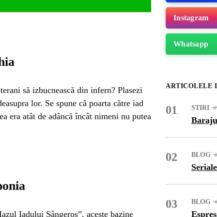
Instagram
Whatsapp
hia
ARTICOLELE 
terani să izbucnească din infern? Plasezi
easupra lor. Se spune că poarta către iad
01
STIRI
lea era atât de adâncă încât nimeni nu putea
Baraju
02
BLOG
Seriale
ME
ponia
03
BLOG
azul Iadului Sângeros”, aceste bazine
Espres