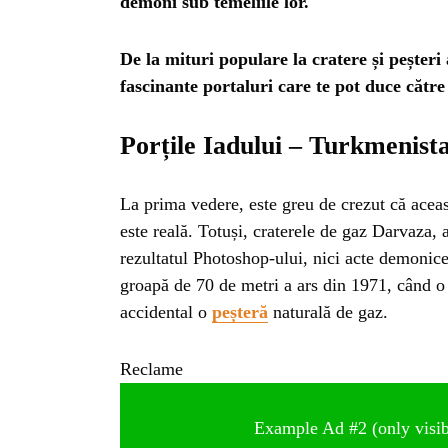
demoni sub temeliile lor.
De la mituri populare la cratere și peșteri 
fascinante portaluri care te pot duce cătr
Porțile Iadului – Turkmenist
La prima vedere, este greu de crezut că ace
este reală. Totuși, craterele de gaz Darvaza, 
rezultatul Photoshop-ului, nici acte demonic
groapă de 70 de metri a ars din 1971, când o 
accidental o
peșteră
naturală de gaz.
Reclame
Example Ad #2 (only visibl