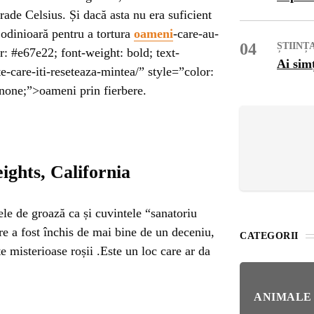
OG
rade Celsius. Și dacă asta nu era suficient
t odinioară pentru a tortura
oameni
-care-au-
OP
04
ȘTIINȚ
r: #e67e22; font-weight: bold; text-
Ai sim
-care-iti-reseteaza-mintea/” style=”color:
ISH
 none;”>oameni prin fierbere.
NT
POPULAR
ights, California
VEL
ȘTI
Bar
ele de groază ca și cuvintele “sanatoriu
Înc
 SI
re a fost închis de mai bine de un deceniu,
CATEGORII
Mit
te misterioase roșii .Este un loc care ar da
IRE
BL
Ser
ANIMALE
bun