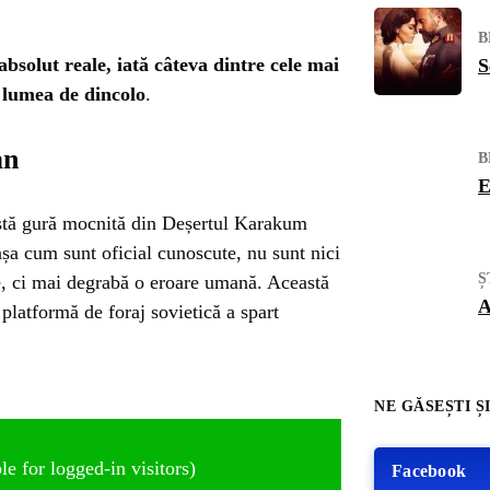
B
absolut reale, iată câteva dintre cele mai
S
e lumea de dincolo
.
an
B
E
astă gură mocnită din Deșertul Karakum
așa cum sunt oficial cunoscute, nu sunt nici
Ș
e, ci mai degrabă o eroare umană. Această
A
platformă de foraj sovietică a spart
NE GĂSEȘTI ȘI
e for logged-in visitors)
Facebook