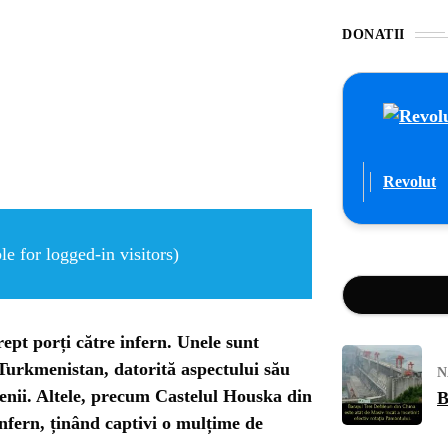
DONATII
Revolut
e for logged-in visitors)
ept porți către infern. Unele sunt
Turkmenistan, datorită aspectului său
N
cenii. Altele, precum Castelul Houska din
B
infern, ținând captivi o mulțime de