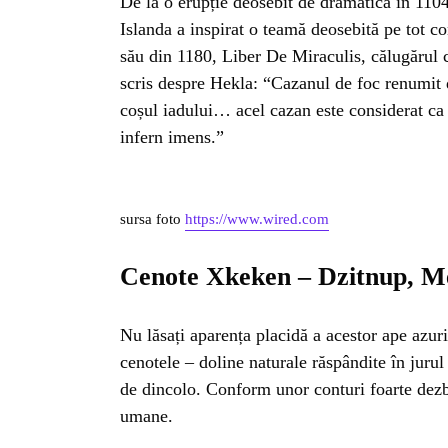
De la o erupție deosebit de dramatică în 1104
Islanda a inspirat o teamă deosebită pe tot 
său din 1180, Liber De Miraculis, călugărul 
scris despre Hekla: “Cazanul de foc renumit 
coșul iadului… acel cazan este considerat ca
infern imens.”
sursa foto
https://www.wired.com
Cenote Xkeken – Dzitnup, M
Nu lăsați aparența placidă a acestor ape azur
cenotele – doline naturale răspândite în juru
de dincolo. Conform unor conturi foarte dezbăt
umane.