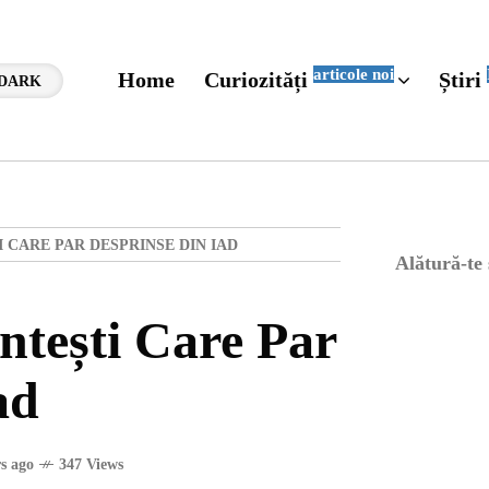
articole noi
Home
Curiozități
Știri
DARK
 CARE PAR DESPRINSE DIN IAD
Alătură-te
ntești Care Par
ad
rs ago
347 Views