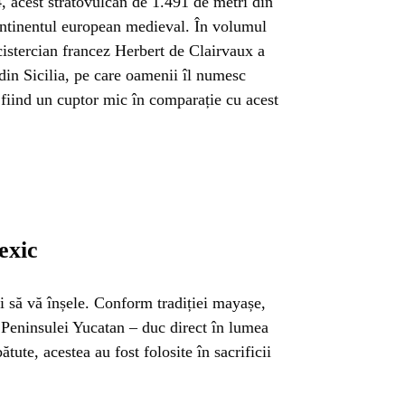
, acest stratovulcan de 1.491 de metri din
continentul european medieval. În volumul
cistercian francez Herbert de Clairvaux a
din Sicilia, pe care oamenii îl numesc
 fiind un cuptor mic în comparație cu acest
exic
ii să vă înșele. Conform tradiției mayașe,
l Peninsulei Yucatan – duc direct în lumea
ute, acestea au fost folosite în sacrificii