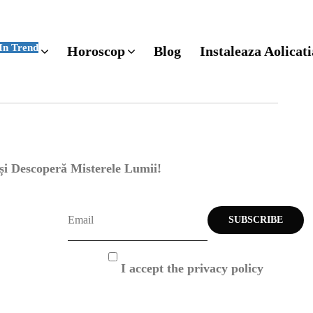
In Trend
Horoscop
Blog
Instaleaza Aolicati
 și Descoperă Misterele Lumii!
I accept the privacy policy