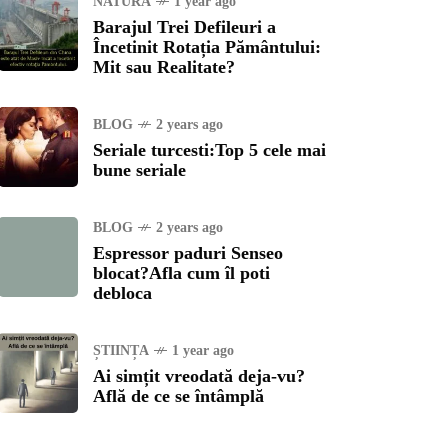
NATURĂ
1 year ago
Barajul Trei Defileuri a
Încetinit Rotația Pământului:
Mit sau Realitate?
BLOG
2 years ago
Seriale turcesti:Top 5 cele mai
bune seriale
BLOG
2 years ago
Espressor paduri Senseo
blocat?Afla cum îl poti
debloca
ȘTIINȚA
1 year ago
Ai simțit vreodată deja-vu?
Află de ce se întâmplă