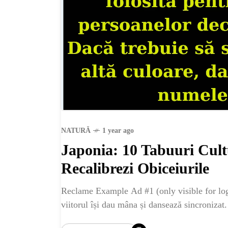
NATURĂ
1 year ago
Japonia: 10 Tabuuri Cult
Recalibrezi Obiceiurile
HO
Reclame Example Ad #1 (only visible for logg
viitorul își dau mâna și dansează sincronizat. 