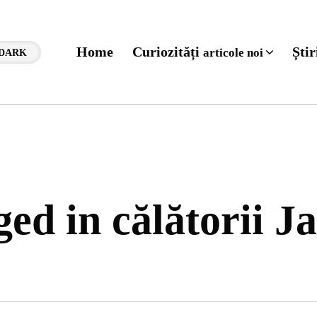
Home
Curiozități
Ști
articole noi
DARK
ged in călătorii J