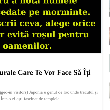
urale Care Te Vor Face Să Îți
ME
ed-in visitors) Japonia e genul de loc unde trecutul și
Într-o zi ești fascinat de templele