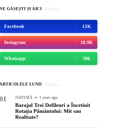
NE GĂSEȘTI ȘI AICI
Facebook
13K
Instagram
18.9K
Whatsapp
50k
RI
1 year ago
ARTICOLELE LUNII
ajul Trei Defileuri a
etinit Rotația Pământului:
01
NATURĂ
1 year ago
 sau Realitate?
Barajul Trei Defileuri a Încetinit
Rotația Pământului: Mit sau
Realitate?
OG
2 years ago
iale turcesti:Top 5 cele mai
e seriale