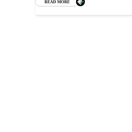
BL
READ MORE
HOROSC
ENGL
CONTE
TRA
SANATATE
INGRIJ