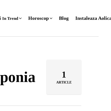
ri
Horoscop
Blog
Instaleaza Aolic
In Trend
aponia
1
ARTICLE