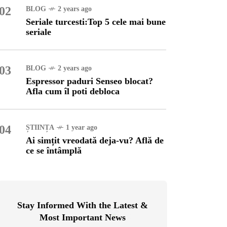
02
BLOG
2 years ago
Seriale turcesti:Top 5 cele mai bune
OG
2 years ago
seriale
ressor paduri Senseo
cat?Afla cum îl poti
loca
03
BLOG
2 years ago
Espressor paduri Senseo blocat?
INȚA
1 year ago
Afla cum îl poti debloca
simțit vreodată deja-vu?
ă de ce se întâmplă
04
ȘTIINȚA
1 year ago
Ai simțit vreodată deja-vu? Află de
ce se întâmplă
Stay Informed With the Latest &
Most Important News