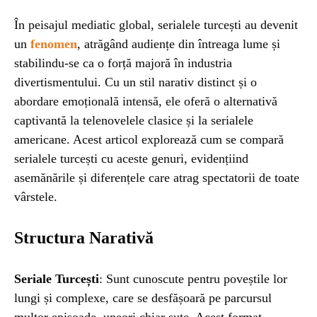
În peisajul mediatic global, serialele turcești au devenit
UNCATEGORIZED
1 year ago
un
fenomen
, atrăgând audiențe din întreaga lume și
Barajul Trei Defileuri a Încetinit Rotația
stabilindu-se ca o forță majoră în industria
Pământului: Mit sau Realitate?
divertismentului. Cu un stil narativ distinct și o
abordare emoțională intensă, ele oferă o alternativă
BLOG
2 years ago
captivantă la telenovelele clasice și la serialele
Seriale turcesti:Top 5 cele mai bune seriale
americane. Acest articol explorează cum se compară
serialele turcești cu aceste genuri, evidențiind
asemănările și diferențele care atrag spectatorii de toate
BLOG
2 years ago
vârstele.
Espressor paduri Senseo blocat?Afla cum îl
poti debloca
Structura Narativă
ȘTIINȚA
1 year ago
Seriale Turcești
: Sunt cunoscute pentru poveștile lor
Ai simțit vreodată deja-vu? Află de ce se
lungi și complexe, care se desfășoară pe parcursul
întâmplă
multor episoade, uneori chiar sute. Acest format