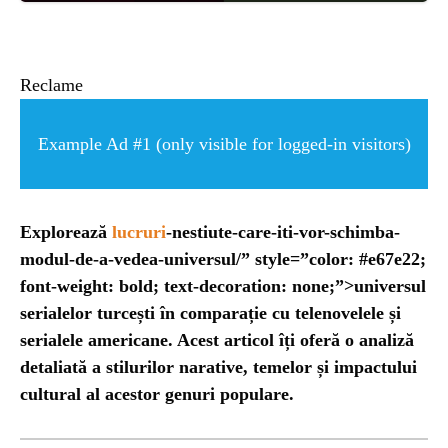
ȘTIINȚA
ANIMALE
Reclame
OAMENI
Example Ad #1 (only visible for logged-in visitors)
INSTALEAZ
Explorează
lucruri
-nestiute-care-iti-vor-schimba-
modul-de-a-vedea-universul/” style=”color: #e67e22;
A
font-weight: bold; text-decoration: none;”>universul
serialelor turcești în comparație cu telenovelele și
APLICATIA
serialele americane. Acest articol îți oferă o analiză
detaliată a stilurilor narative, temelor și impactului
cultural al acestor genuri populare.
POPULAR