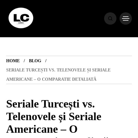
HOME
BLOG
HOME
BLOG
HOROSCOP
SERIALE TURCEȘTI VS. TELENOVELE ȘI SERIALE
AMERICANE – O COMPARATIE DETALIATĂ
ENGLISH
Seriale Turcești vs.
CONTENT
Telenovele și Seriale
Americane – O
TRAVEL