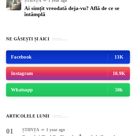
ȘTIINȚA
1 year ago
Ai simțit vreodată deja-vu? Află de ce se
întâmplă
NE GĂSEȘTI ȘI AICI
Facebook
13K
Instagram
18.9K
Whatsapp
50k
ARTICOLELE LUNII
01
ȘTIINȚA
1 year ago