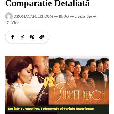
Comparatie Detaliată
SANATATE
AROMACAFELEI.COM
BLOG
2 years ago
174 Views
SI
INGRIJIRE
ISTORIE
NATURĂ
STIRI