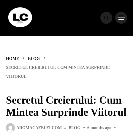
HOME
BLOG
HOME
BLOG
HOROSCOP
SECRETUL CREIERULUI: CUM MINTEA SURPRINDE
VIITORUL
ENGLISH
Secretul Creierului: Cum
CONTENT
Mintea Surprinde Viitorul
TRAVEL
AROMACAFELEI.COM
BLOG
6 months ago