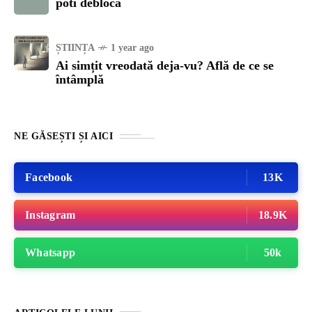
poti debloca
ȘTIINȚA
1 year ago
Ai simțit vreodată deja-vu? Află de ce se
întâmplă
NE GĂSEȘTI ȘI AICI
Facebook
13K
Instagram
18.9K
Whatsapp
50k