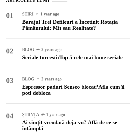
ARTICOLELE LUNII
01
STIRI
1 year ago
Barajul Trei Defileuri a Încetinit Rotația
Pământului: Mit sau Realitate?
02
BLOG
2 years ago
Seriale turcesti:Top 5 cele mai bune seriale
03
BLOG
2 years ago
Espressor paduri Senseo blocat?Afla cum îl
poti debloca
04
ȘTIINȚA
1 year ago
Ai simțit vreodată deja-vu? Află de ce se
întâmplă