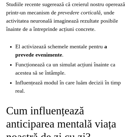
Studiile recente sugerează că creierul nostru operează
printr-un mecanism de
prevedere corticală
, unde
ȘTIINȚA
1 year ago
activitatea neuronală imaginează rezultate posibile
Barajul Trei Defileuri a Încetinit Rotația
Pământului: Mit sau Realitate?
înainte de a întreprinde acțiuni concrete.
El activizează schemele mentale pentru
a
BLOG
2 years ago
prevede evenimente
.
Seriale turcesti:Top 5 cele mai bune seriale
Funcționează ca un simulat acțiuni înainte ca
acestea să se întâmple.
BLOG
2 years ago
Influențează modul în care luăm decizii în timp
Espressor paduri Senseo blocat?Afla cum îl
real.
poti debloca
Cum influențează
ȘTIINȚA
1 year ago
anticiparea mentală viața
Ai simțit vreodată deja-vu? Află de ce se
întâmplă