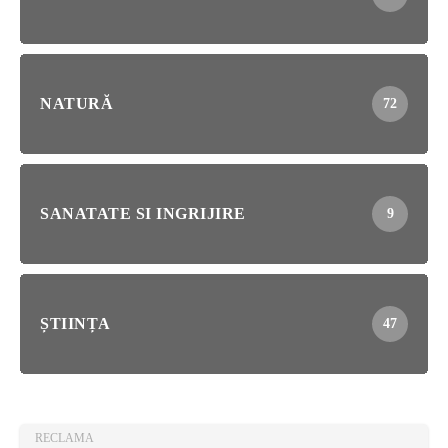
NATURĂ
72
SANATATE SI INGRIJIRE
9
ȘTIINȚA
47
RECLAMA