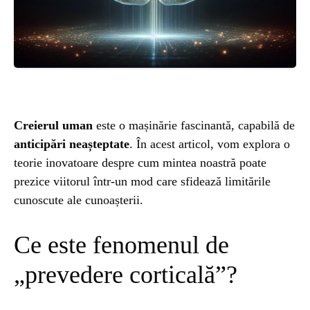
ȘTIINȚA
ANIMALE
OAMENI
Creierul uman
este o mașinărie fascinantă, capabilă de
INSTALEAZ
anticipări neașteptate
. În acest articol, vom explora o
teorie inovatoare despre cum mintea noastră poate
A
prezice viitorul într-un mod care sfidează limitările
cunoscute ale cunoașterii.
APLICATIA
Ce este fenomenul de
„prevedere corticală”?
POPULAR