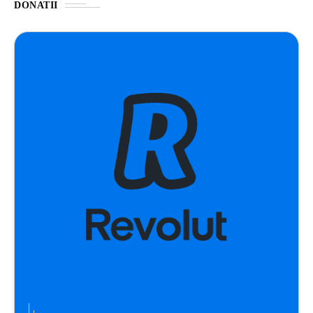
DONATII