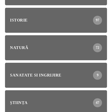
ISTORIE
97
NATURĂ
72
SANATATE SI INGRIJIRE
9
ȘTIINȚA
47