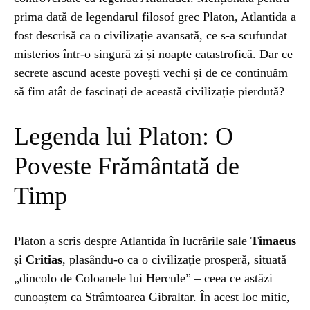
prima dată de legendarul filosof grec Platon, Atlantida a
ȘTIINȚA
1 year ago
fost descrisă ca o civilizație avansată, ce s-a scufundat
Barajul Trei Defileuri a Încetinit Rotația
misterios într-o singură zi și noapte catastrofică. Dar ce
Pământului: Mit sau Realitate?
secrete ascund aceste povești vechi și de ce continuăm
să fim atât de fascinați de această civilizație pierdută?
BLOG
2 years ago
Legenda lui Platon: O
Seriale turcesti:Top 5 cele mai bune seriale
Poveste Frământată de
BLOG
2 years ago
Timp
Espressor paduri Senseo blocat?Afla cum îl
poti debloca
Platon a scris despre Atlantida în lucrările sale
Timaeus
și
Critias
, plasându-o ca o civilizație prosperă, situată
ȘTIINȚA
1 year ago
Ai simțit vreodată deja-vu? Află de ce se
„dincolo de Coloanele lui Hercule” – ceea ce astăzi
întâmplă
cunoaștem ca Strâmtoarea Gibraltar. În acest loc mitic,