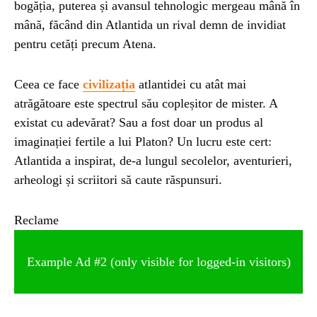
bogăția, puterea și avansul tehnologic mergeau mână în
mână, făcând din Atlantida un rival demn de invidiat
pentru cetăți precum Atena.
Ceea ce face
civilizația
atlantidei cu atât mai
atrăgătoare este spectrul său copleșitor de mister. A
existat cu adevărat? Sau a fost doar un produs al
imaginației fertile a lui Platon? Un lucru este cert:
Atlantida a inspirat, de-a lungul secolelor, aventurieri,
arheologi și scriitori să caute răspunsuri.
Reclame
Example Ad #2 (only visible for logged-in visitors)