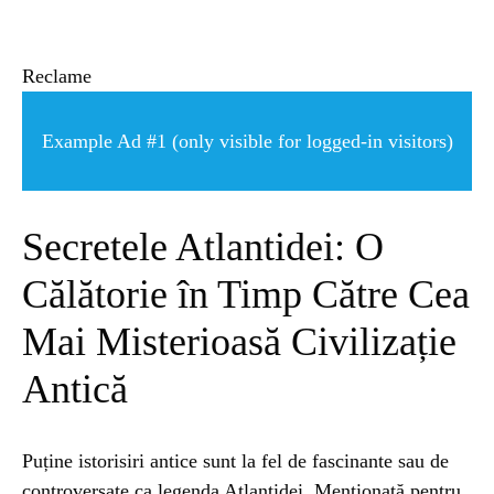
ȘTIINȚA
ANIMALE
Reclame
Example Ad #1 (only visible for logged-in visitors)
OAMENI
INSTALEAZ
Secretele Atlantidei: O
Călătorie în Timp Către Cea
A
Mai Misterioasă Civilizație
APLICATIA
Antică
Puține istorisiri antice sunt la fel de fascinante sau de
POPULAR
controversate ca legenda Atlantidei. Menționată pentru