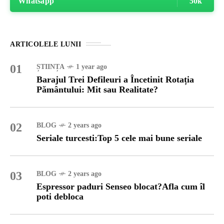
Whatsapp
50k
ARTICOLELE LUNII
01
ȘTIINȚA
1 year ago
Barajul Trei Defileuri a Încetinit Rotația
Pământului: Mit sau Realitate?
02
BLOG
2 years ago
Seriale turcesti:Top 5 cele mai bune seriale
03
BLOG
2 years ago
Espressor paduri Senseo blocat?Afla cum îl
poti debloca