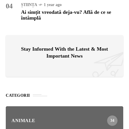
04
ȘTIINȚA
1 year ago
Ai simțit vreodată deja-vu? Află de ce se
întâmplă
Stay Informed With the Latest & Most
Important News
CATEGORII
ANIMALE
34