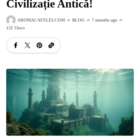
Civilizație Antică!
SANATATE
AROMACAFELEI.COM
BLOG
7 months ago
132 Views
SI
INGRIJIRE
ISTORIE
NATURĂ
STIRI