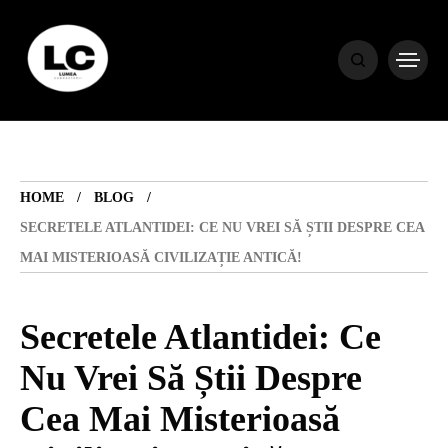
HOME
BLOG
HOME
BLOG
HOROSCOP
SECRETELE ATLANTIDEI: CE NU VREI SĂ ȘTII DESPRE CEA
MAI MISTERIOASĂ CIVILIZAȚIE ANTICĂ!
ENGLISH
Secretele Atlantidei: Ce
CONTENT
Nu Vrei Să Știi Despre
Cea Mai Misterioasă
TRAVEL