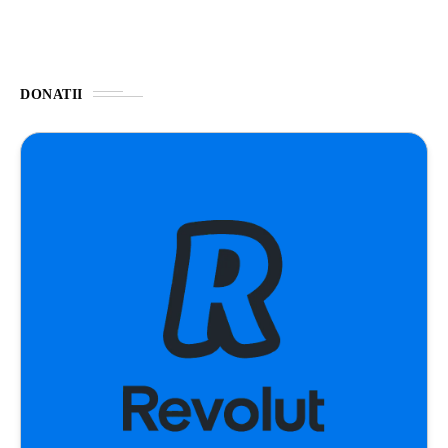
DONATII