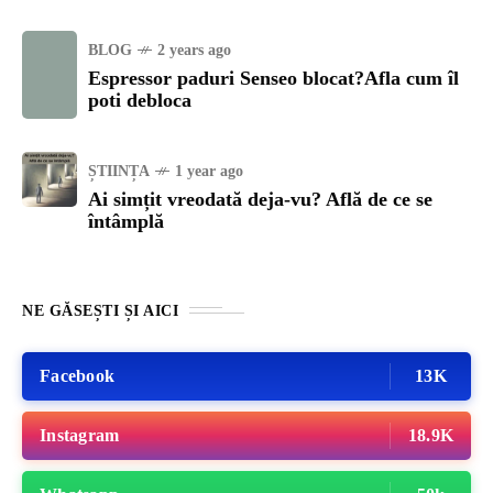
BLOG
2 years ago
Espressor paduri Senseo blocat?Afla cum îl
poti debloca
ȘTIINȚA
1 year ago
Ai simțit vreodată deja-vu? Află de ce se
întâmplă
NE GĂSEȘTI ȘI AICI
Facebook
13K
Instagram
18.9K