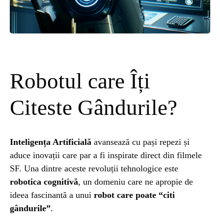
ȘTIINȚA
ANIMALE
OAMENI
Robotul care Îți
INSTALEAZ
Citeste Gândurile?
A
Inteligența Artificială
avansează cu pași repezi și
aduce inovații care par a fi inspirate direct din filmele
APLICATIA
SF. Una dintre aceste revoluții tehnologice este
robotica cognitivă
, un domeniu care ne apropie de
ideea fascinantă a unui
robot care poate “citi
gândurile”
.
POPULAR