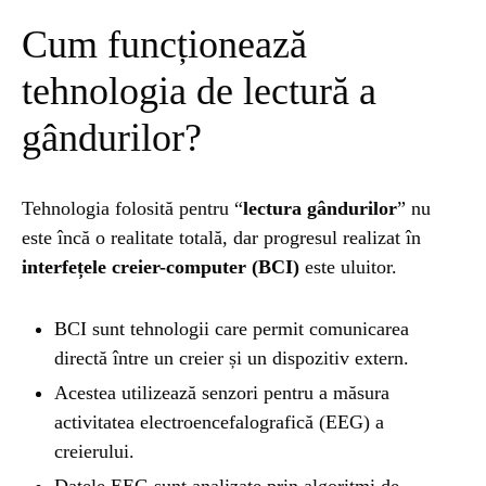
Cum funcționează
NATURĂ
1 year ago
Barajul Trei Defileuri a Încetinit Rotația
tehnologia de lectură a
Pământului: Mit sau Realitate?
gândurilor?
BLOG
2 years ago
Tehnologia folosită pentru “
Seriale turcesti:Top 5 cele mai bune seriale
lectura gândurilor
” nu
este încă o realitate totală, dar progresul realizat în
interfețele creier-computer (BCI)
este uluitor.
BLOG
2 years ago
Espressor paduri Senseo blocat?Afla cum îl
BCI sunt tehnologii care permit comunicarea
poti debloca
directă între un creier și un dispozitiv extern.
Acestea utilizează senzori pentru a măsura
ȘTIINȚA
1 year ago
activitatea electroencefalografică (EEG) a
Ai simțit vreodată deja-vu? Află de ce se
creierului.
întâmplă