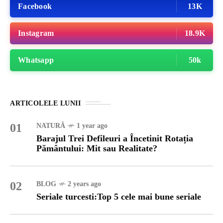
Facebook
13K
Instagram
18.9K
Whatsapp
50k
ARTICOLELE LUNII
01
NATURĂ
1 year ago
Barajul Trei Defileuri a Încetinit Rotația
Pământului: Mit sau Realitate?
02
BLOG
2 years ago
Seriale turcesti:Top 5 cele mai bune seriale