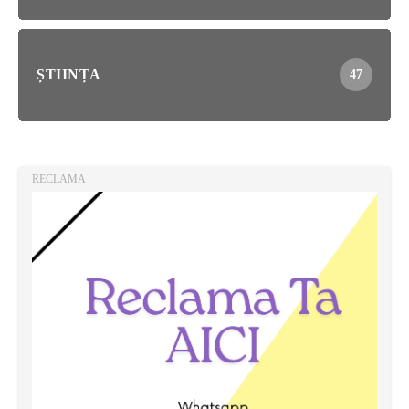
ȘTIINȚA
47
RECLAMA