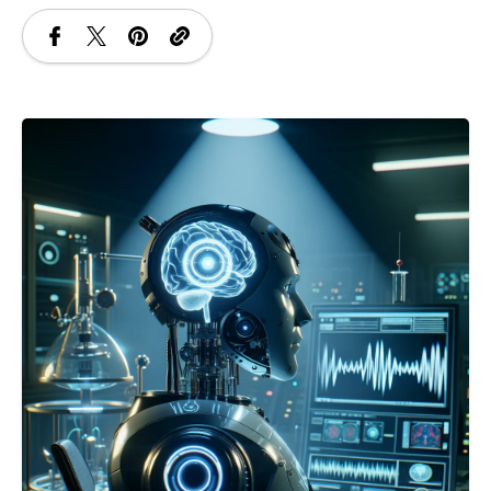
SANATATE
SI
INGRIJIRE
ISTORIE
NATURĂ
STIRI