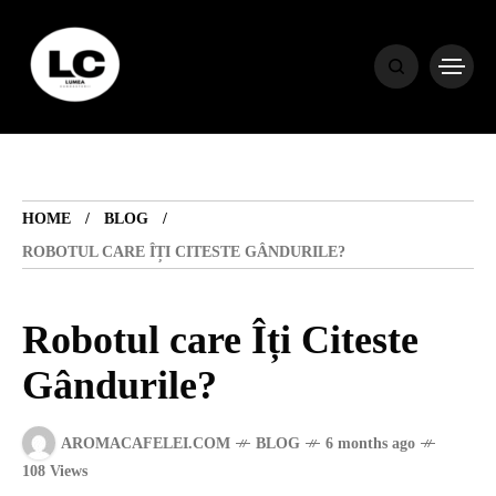
HOME
BLOG
HOME
BLOG
HOROSCOP
ROBOTUL CARE ÎȚI CITESTE GÂNDURILE?
ENGLISH
Robotul care Îți Citeste
Gândurile?
CONTENT
AROMACAFELEI.COM
BLOG
6 months ago
TRAVEL
108 Views