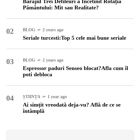
Barajul Trei Defileuri a Încetinit Rotația
Pământului: Mit sau Realitate?
02
BLOG
2 years ago
Seriale turcesti:Top 5 cele mai bune seriale
03
BLOG
2 years ago
Espressor paduri Senseo blocat?Afla cum îl
poti debloca
04
ȘTIINȚA
1 year ago
Ai simțit vreodată deja-vu? Află de ce se
întâmplă