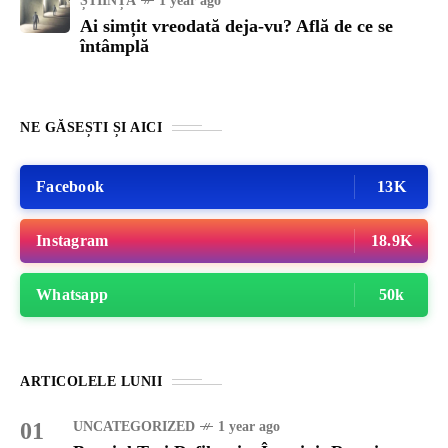
ȘTIINȚA
1 year ago
Ai simțit vreodată deja-vu? Află de ce se
întâmplă
NE GĂSEȘTI ȘI AICI
Facebook
13K
Instagram
18.9K
Whatsapp
50k
ARTICOLELE LUNII
01
UNCATEGORIZED
1 year ago