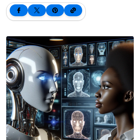
SANATATE
SI
INGRIJIRE
ISTORIE
NATURĂ
STIRI