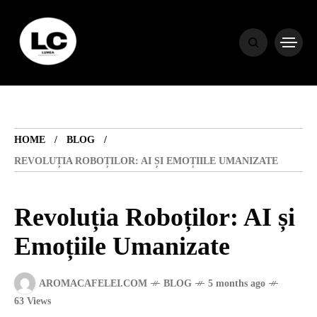
HOME
BLOG
HOME
BLOG
HOROSCOP
REVOLUȚIA ROBOȚILOR: AI ȘI EMOȚIILE UMANIZATE
ENGLISH
Revoluția Roboților: AI și
Emoțiile Umanizate
CONTENT
AROMACAFELEI.COM
BLOG
5 months ago
TRAVEL
63 Views