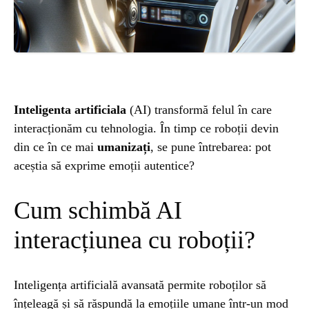
ȘTIINȚA
ANIMALE
OAMENI
Inteligenta artificiala
(AI) transformă felul în care
interacționăm cu tehnologia. În timp ce roboții devin
INSTALEAZ
din ce în ce mai
umanizați
, se pune întrebarea: pot
aceștia să exprime emoții autentice?
A
Cum schimbă AI
APLICATIA
interacțiunea cu roboții?
Inteligența artificială avansată permite roboților să
înțeleagă și să răspundă la emoțiile umane într-un mod
POPULAR