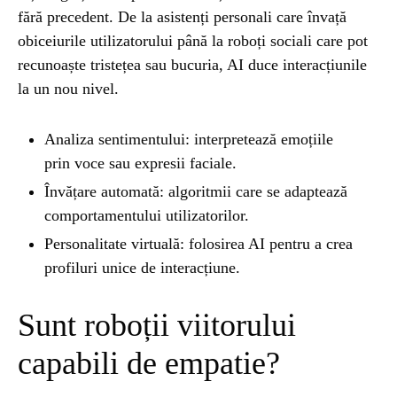
fără precedent. De la asistenți personali care învață
obiceiurile utilizatorului până la roboți sociali care pot
UNCATEGORIZED
1 year ago
Barajul Trei Defileuri a Încetinit Rotația
recunoaște tristețea sau bucuria, AI duce interacțiunile
Pământului: Mit sau Realitate?
la un nou nivel.
Analiza sentimentului: interpretează emoțiile
BLOG
2 years ago
prin voce sau expresii faciale.
Seriale turcesti:Top 5 cele mai bune seriale
Învățare automată: algoritmii care se adaptează
comportamentului utilizatorilor.
BLOG
2 years ago
Personalitate virtuală: folosirea AI pentru a crea
Espressor paduri Senseo blocat?Afla cum îl
profiluri unice de interacțiune.
poti debloca
Sunt roboții viitorului
ȘTIINȚA
1 year ago
capabili de empatie?
Ai simțit vreodată deja-vu? Află de ce se
întâmplă