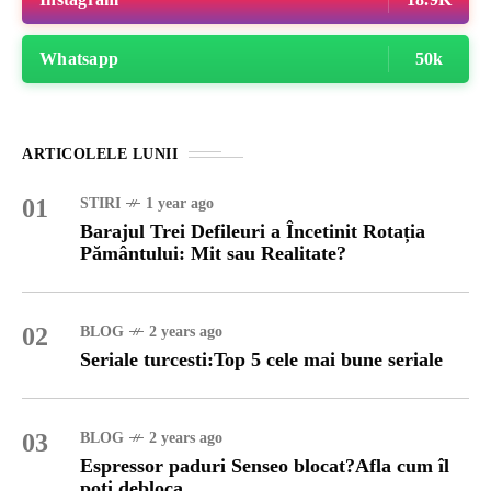
Whatsapp
50k
ARTICOLELE LUNII
01
STIRI
1 year ago
Barajul Trei Defileuri a Încetinit Rotația
Pământului: Mit sau Realitate?
02
BLOG
2 years ago
Seriale turcesti:Top 5 cele mai bune seriale
03
BLOG
2 years ago
Espressor paduri Senseo blocat?Afla cum îl
poti debloca