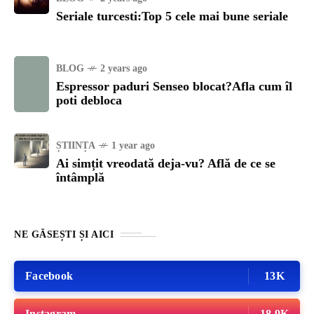
Seriale turcesti:Top 5 cele mai bune seriale
BLOG
2 years ago
Espressor paduri Senseo blocat?Afla cum îl
poti debloca
ȘTIINȚA
1 year ago
Ai simțit vreodată deja-vu? Află de ce se
întâmplă
NE GĂSEȘTI ȘI AICI
Facebook
13K
Instagram
18.9K