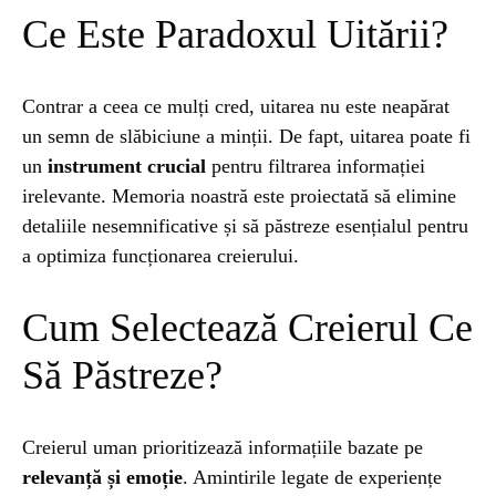
Ce Este Paradoxul Uitării?
STIRI
1 year ago
Barajul Trei Defileuri a Încetinit Rotația
Pământului: Mit sau Realitate?
Contrar a ceea ce mulți cred, uitarea nu este neapărat
un semn de slăbiciune a minții. De fapt, uitarea poate fi
un
instrument crucial
pentru filtrarea informației
BLOG
2 years ago
irelevante. Memoria noastră este proiectată să elimine
Seriale turcesti:Top 5 cele mai bune seriale
detaliile nesemnificative și să păstreze esențialul pentru
a optimiza funcționarea creierului.
BLOG
2 years ago
Cum Selectează Creierul Ce
Espressor paduri Senseo blocat?Afla cum îl
poti debloca
Să Păstreze?
ȘTIINȚA
1 year ago
Ai simțit vreodată deja-vu? Află de ce se
Creierul uman prioritizează informațiile bazate pe
întâmplă
relevanță și emoție
. Amintirile legate de experiențe