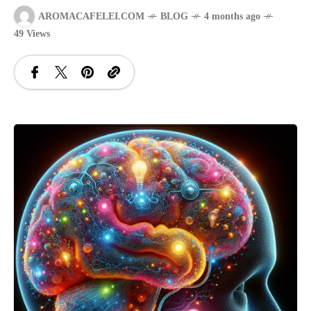
AROMACAFELEI.COM
BLOG
4 months ago
SANATATE
49 Views
SI
INGRIJIRE
ISTORIE
NATURĂ
STIRI